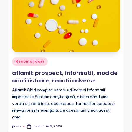
Posted
Recomandari
in
aflamil: prospect, informatii, mod de
administrare, reactii adverse
Aflamil: Ghid complet pentru utilizare și informații
importante Suntem conștienți că, atunci când vine
vorba de sănătate, accesarea informațiilor corecte și
relevante este esențială. De aceea, am creat acest
ghid…
press
noiembrie 9, 2024
Posted
by