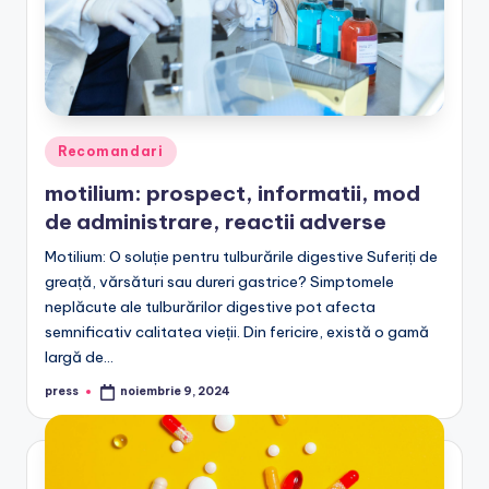
Posted
Recomandari
in
motilium: prospect, informatii, mod
de administrare, reactii adverse
Motilium: O soluție pentru tulburările digestive Suferiți de
greață, vărsături sau dureri gastrice? Simptomele
neplăcute ale tulburărilor digestive pot afecta
semnificativ calitatea vieții. Din fericire, există o gamă
largă de…
press
noiembrie 9, 2024
Posted
by