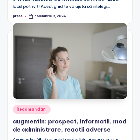
locul potrivit! Acest ghid te va ajuta să înțelegi…
press
noiembrie 9, 2024
Posted
by
Posted
Recomandari
in
augmentin: prospect, informatii, mod
de administrare, reactii adverse
Augmentin: Ghid complet pentru înțelegerea acestui