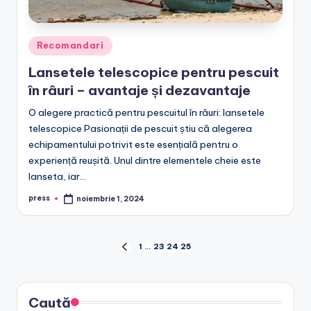
Posted
Recomandari
in
Lansetele telescopice pentru pescuit
în râuri – avantaje și dezavantaje
O alegere practică pentru pescuitul în râuri: lansetele
telescopice Pasionații de pescuit știu că alegerea
echipamentului potrivit este esențială pentru o
experiență reușită. Unul dintre elementele cheie este
lanseta, iar…
press
noiembrie 1, 2024
Posted
by
Paginație
1
…
23
24
25
PREVIOUS
PAGE
articole
Caută