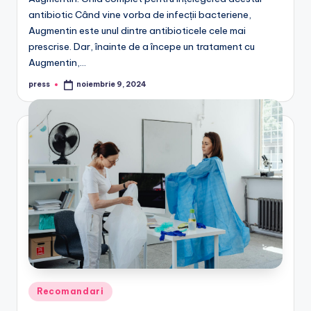
antibiotic Când vine vorba de infecții bacteriene,
Augmentin este unul dintre antibioticele cele mai
prescrise. Dar, înainte de a începe un tratament cu
Augmentin,…
press
noiembrie 9, 2024
Posted
by
Posted
Recomandari
in