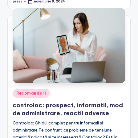
press
noiembrie 9, 2024
Posted
by
Posted
Recomandari
in
controloc: prospect, informatii, mod
de administrare, reactii adverse
Controloc: Ghidul complet pentru informații și
administrare Te confrunți cu probleme de tensiune
arterială ridicată și te interesează Controloc? Ești în