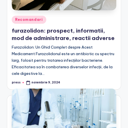
Posted
Recomandari
in
furazolidon: prospect, informatii,
mod de administrare, reactii adverse
Furazolidon: Un Ghid Complet despre Acest
Medicament Furazolidonul este un antibiotic cu spectru
larg, folosit pentru tratarea infecțiilor bacteriene.
Eficacitatea sa în combaterea diverselor infecții, de la
cele digestive la…
press
noiembrie 9, 2024
Posted
by