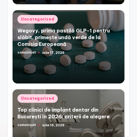
Posted
Uncategorized
in
Wegovy, prima pastilă GLP-1 pentru
slăbit, primește undă verde de la
Comisia Europeană
comunicat
iulie 17, 2026
Posted
by
Posted
Uncategorized
in
Top clinici de implant dentar din
București în 2026: criterii de alegere
comunicat
iulie 16, 2026
Posted
by