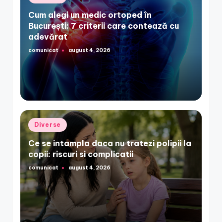
in
Cum alegi un medic ortoped în
București: 7 criterii care contează cu
adevărat
comunicat
august 4, 2026
Posted
by
Posted
Diverse
in
Ce se intampla daca nu tratezi polipii la
copii: riscuri si complicatii
comunicat
august 4, 2026
Posted
by