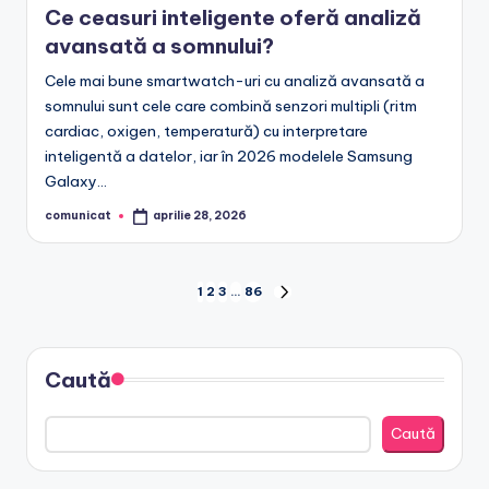
Ce ceasuri inteligente oferă analiză
avansată a somnului?
Cele mai bune smartwatch-uri cu analiză avansată a
somnului sunt cele care combină senzori multipli (ritm
cardiac, oxigen, temperatură) cu interpretare
inteligentă a datelor, iar în 2026 modelele Samsung
Galaxy…
comunicat
aprilie 28, 2026
Posted
by
Paginație
1
2
3
…
86
NEXT
PAGE
articole
Caută
Caută