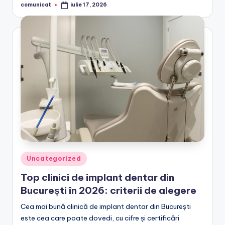
comunicat
iulie 17, 2026
Posted
by
Posted
Uncategorized
in
Top clinici de implant dentar din
București în 2026: criterii de alegere
Cea mai bună clinică de implant dentar din București
este cea care poate dovedi, cu cifre și certificări