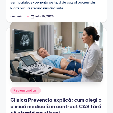
verificabile, experiența pe tipul de caz al pacientului.
Piața bucureșteană numără sute…
comunicat
iulie 16, 2026
Posted
by
Posted
Recomandari
in
Clinica Prevencia explică: cum alegi o
clinică medicală în contract CAS fără