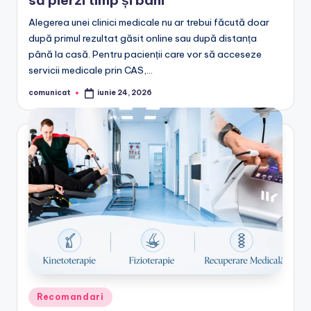
să pierzi timp și bani
Alegerea unei clinici medicale nu ar trebui făcută doar
după primul rezultat găsit online sau după distanța
până la casă. Pentru pacienții care vor să acceseze
servicii medicale prin CAS,…
comunicat
iunie 24, 2026
Posted
by
Posted
Recomandari
in