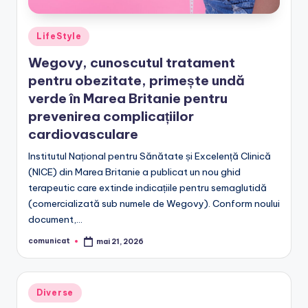
Posted
LifeStyle
in
Wegovy, cunoscutul tratament
pentru obezitate, primește undă
verde în Marea Britanie pentru
prevenirea complicațiilor
cardiovasculare
Institutul Național pentru Sănătate și Excelență Clinică
(NICE) din Marea Britanie a publicat un nou ghid
terapeutic care extinde indicațiile pentru semaglutidă
(comercializată sub numele de Wegovy). Conform noului
document,…
comunicat
mai 21, 2026
Posted
by
Posted
Diverse
in