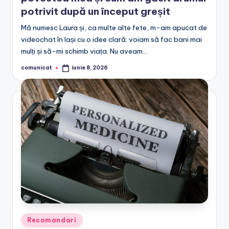
potrivit după un început greșit
Mă numesc Laura și, ca multe alte fete, m-am apucat de
videochat în Iași cu o idee clară: voiam să fac bani mai
mulți și să-mi schimb viața. Nu aveam…
comunicat
iunie 8, 2026
Posted
by
Posted
Recomandari