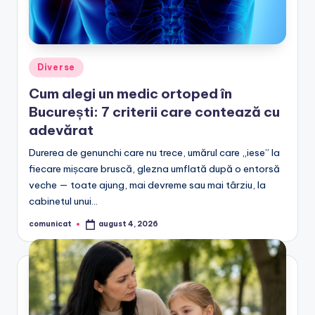
Posted
Diverse
in
Cum alegi un medic ortoped în
București: 7 criterii care contează cu
adevărat
Durerea de genunchi care nu trece, umărul care „iese” la
fiecare mișcare bruscă, glezna umflată după o entorsă
veche — toate ajung, mai devreme sau mai târziu, la
cabinetul unui…
comunicat
august 4, 2026
Posted
by