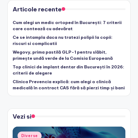
Articole recente
Cum alegi un medic ortoped în București: 7 criterii
care contează cu adevărat
Ce se intampla daca nu tratezi polipii la copii:
riscuri si complicatii
Wegovy, prima pastilă GLP-1 pentru slăbit,
primește undă verde de la Comisia Europeană
Top clinici de implant dentar din București în 2026:
criterii de alegere
Clinica Prevencia explică: cum alegi o clinică
medicală în contract CAS fără să pierzi timp și bani
Vezi si
Posted
Diverse