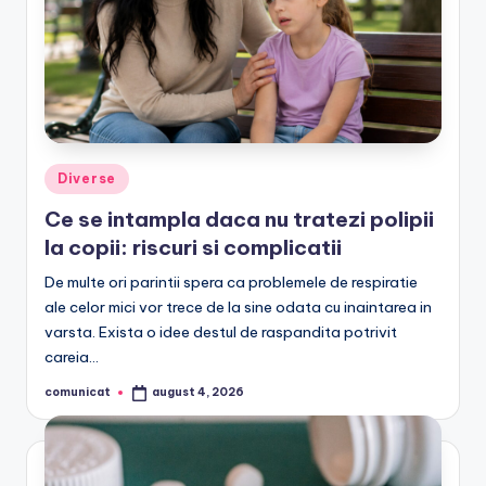
Posted
Diverse
in
Ce se intampla daca nu tratezi polipii
la copii: riscuri si complicatii
De multe ori parintii spera ca problemele de respiratie
ale celor mici vor trece de la sine odata cu inaintarea in
varsta. Exista o idee destul de raspandita potrivit
careia…
comunicat
august 4, 2026
Posted
by