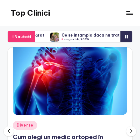
Top Clinici
Skip
to
content
at
Ce se intampla daca nu tratezi polipii la copii: riscuri si c
Noutati
august 4, 2026
Posted
Diverse
in
Cum alegi un medic ortoped în