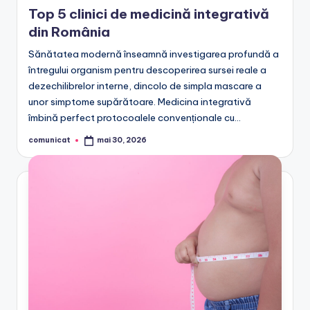
in
Top 5 clinici de medicină integrativă
din România
Sănătatea modernă înseamnă investigarea profundă a
întregului organism pentru descoperirea sursei reale a
dezechilibrelor interne, dincolo de simpla mascare a
unor simptome supărătoare. Medicina integrativă
îmbină perfect protocoalele convenționale cu…
comunicat
mai 30, 2026
Posted
by