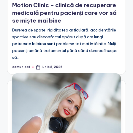
Motion Clinic – clinică de recuperare
medicală pentru pacienți care vor să
se miște mai bine
Durerea de spate, rigiditatea articulară, accidentările
sportive sau disconfortul apărut după ore lungi
petrecute la birou sunt probleme tot mai întâlnite. Mulți
pacienți amână tratamentul până când durerea începe
să…
comunicat
iunie 8, 2026
Posted
by