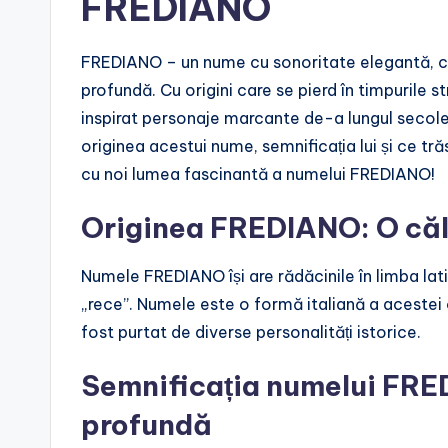
FREDIANO
FREDIANO – un nume cu sonoritate elegantă, ca
profundă. Cu origini care se pierd în timpurile 
inspirat personaje marcante de-a lungul secolelo
originea acestui nume, semnificația lui și ce tră
cu noi lumea fascinantă a numelui FREDIANO!
Originea FREDIANO: O căl
Numele FREDIANO își are rădăcinile în limba lat
„rece”. Numele este o formă italiană a acestei or
fost purtat de diverse personalități istorice.
Semnificația numelui FRE
profundă