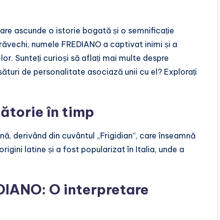
re ascunde o istorie bogată și o semnificație
străvechi, numele FREDIANO a captivat inimi și a
r. Sunteți curioși să aflați mai multe despre
sături de personalitate asociază unii cu el? Explorați
ătorie în timp
ină, derivând din cuvântul „Frigidian”, care înseamnă
igini latine și a fost popularizat în Italia, unde a
DIANO: O interpretare