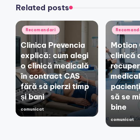
Related posts
Posted
Posted
Recomandari
Recomand
in
in
Clinica Prevencia
Motion 
explică: cum alegi
clinică 
o clinică medicală
recuper
în contract CAS
medical
fără să pierzi timp
pacienț
și bani
să se m
bine
comunicat
Posted
by
comunicat
Posted
by