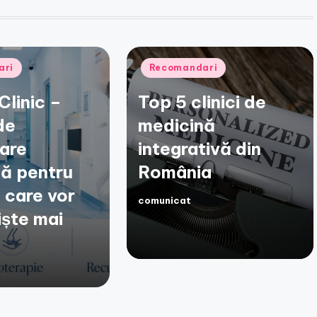
Posted
ari
Recomandari
in
Clinic –
Top 5 clinici de
de
medicină
are
integrativă din
ă pentru
România
i care vor
comunicat
Posted
iște mai
by