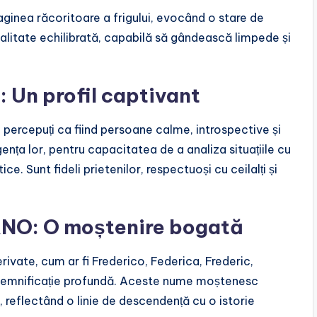
inea răcoritoare a frigului, evocând o stare de
onalitate echilibrată, capabilă să gândească limpede și
 Un profil captivant
ercepuți ca fiind persoane calme, introspective și
gența lor, pentru capacitatea de a analiza situațiile cu
ice. Sunt fideli prietenilor, respectuoși cu ceilalți și
ANO: O moștenire bogată
vate, cum ar fi Frederico, Federica, Frederic,
o semnificație profundă. Aceste nume moștenesc
 reflectând o linie de descendență cu o istorie