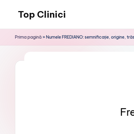
Top Clinici
Skip
to
content
Prima pagină
»
Numele FREDIANO: semnificație, origine, trăs