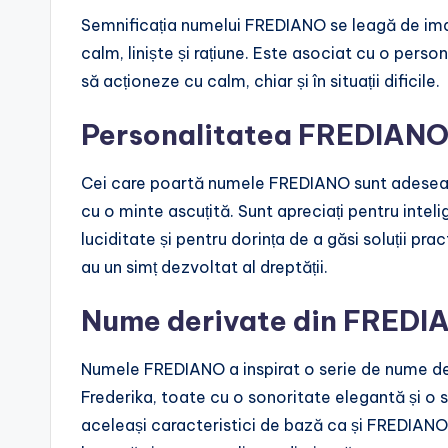
Semnificația numelui FREDIANO se leagă de imag
calm, liniște și rațiune. Este asociat cu o pers
să acționeze cu calm, chiar și în situații dificile.
Personalitatea FREDIANO:
Cei care poartă numele FREDIANO sunt adesea p
cu o minte ascuțită. Sunt apreciați pentru inteli
luciditate și pentru dorința de a găsi soluții pract
au un simț dezvoltat al dreptății.
Nume derivate din FREDI
Numele FREDIANO a inspirat o serie de nume deri
Frederika, toate cu o sonoritate elegantă și 
aceleași caracteristici de bază ca și FREDIANO,