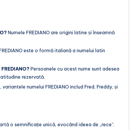
NO?
Numele FREDIANO are origini latine și înseamnă
FREDIANO este o formă italiană a numelui latin
le FREDIANO?
Persoanele cu acest nume sunt adesea
 atitudine rezervată.
 variantele numelui FREDIANO includ Fred, Freddy, și
artă o semnificație unică, evocând ideea de „rece”.