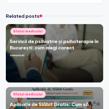
Related posts
Posted
Sfatul medicului
in
Servicii de psihiatrie și psihoterapie în
București: cum alegi corect
comunicat
Posted
by
Posted
Sfatul medicului
in
Aplicație de Slăbit Gratis: Cum să