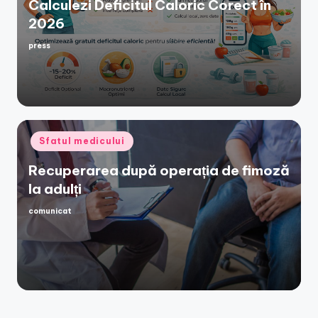
Calculezi Deficitul Caloric Corect în
2026
press
Posted
by
Posted
Sfatul medicului
in
Recuperarea după operația de fimoză
la adulți
comunicat
Posted
by