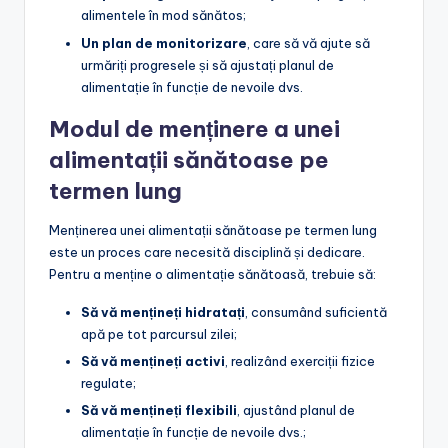
alimentele în mod sănătos;
Un plan de monitorizare
, care să vă ajute să
urmăriți progresele și să ajustați planul de
alimentație în funcție de nevoile dvs.
Modul de menținere a unei
alimentații sănătoase pe
termen lung
Menținerea unei alimentații sănătoase pe termen lung
este un proces care necesită disciplină și dedicare.
Pentru a menține o alimentație sănătoasă, trebuie să:
Să vă mențineți hidratați
, consumând suficientă
apă pe tot parcursul zilei;
Să vă mențineți activi
, realizând exerciții fizice
regulate;
Să vă mențineți flexibili
, ajustând planul de
alimentație în funcție de nevoile dvs.;