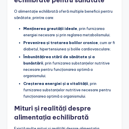
O alimentație echilibrată oferă multiple beneficii pentru
sănătate, printre care:
Menținerea greutății ideale
, prin furnizarea
energiei necesare și prin reglarea metabolismului;
Prevenirea și tratarea bolilor cronice
, cum ar fi
diabetul, hipertensiunea și bolile cardiovasculare;
Îmbunătățirea stării de sănătate și a
bunăstării
, prin furnizarea substanțelor nutritive
necesare pentru funcționarea optimă a
organismului;
Creșterea energiei și a vitalității
, prin
furnizarea substanțelor nutritive necesare pentru
funcționarea optimă a organismului.
Mituri și realități despre
alimentația echilibrată
Există multe mituri și realități despre alimentația