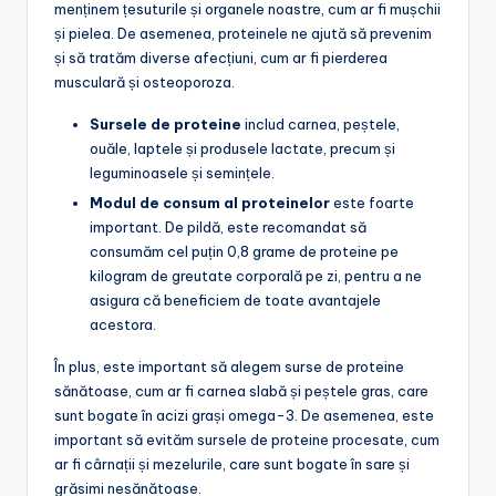
menținem țesuturile și organele noastre, cum ar fi mușchii
și pielea. De asemenea, proteinele ne ajută să prevenim
și să tratăm diverse afecțiuni, cum ar fi pierderea
musculară și osteoporoza.
Sursele de proteine
includ carnea, peștele,
ouăle, laptele și produsele lactate, precum și
leguminoasele și semințele.
Modul de consum al proteinelor
este foarte
important. De pildă, este recomandat să
consumăm cel puțin 0,8 grame de proteine pe
kilogram de greutate corporală pe zi, pentru a ne
asigura că beneficiem de toate avantajele
acestora.
În plus, este important să alegem surse de proteine
sănătoase, cum ar fi carnea slabă și peștele gras, care
sunt bogate în acizi grași omega-3. De asemenea, este
important să evităm sursele de proteine procesate, cum
ar fi cârnații și mezelurile, care sunt bogate în sare și
grăsimi nesănătoase.