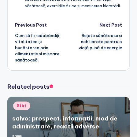
sănătoasă, exercițiile fizice și menținerea hidratării.
Post
Previous Post
Next Post
Cum să îți redobândiți
Rețete sănătoase și
navigation
vitalitatea și
echilibrate pentru o
bunăstarea prin
viață plină de energie
alimentație și mișcare
sănătoasă.
Related posts
Posted
Stiri
in
salvo: prospect, informatii, mod de
administrare, reactii adverse
press