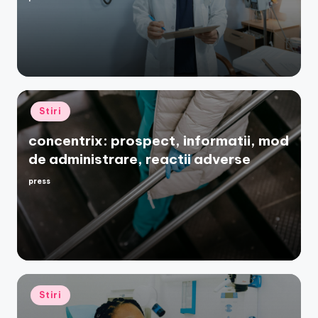
Posted
by
Posted
Stiri
in
concentrix: prospect, informatii, mod
de administrare, reactii adverse
press
Posted
by
Posted
Stiri
in