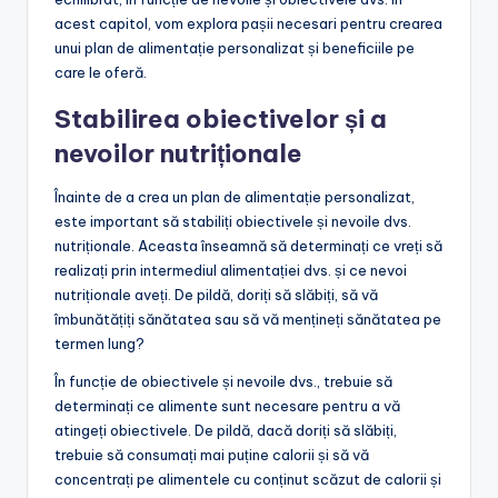
acest capitol, vom explora pașii necesari pentru crearea
unui plan de alimentație personalizat și beneficiile pe
care le oferă.
Stabilirea obiectivelor și a
nevoilor nutriționale
Înainte de a crea un plan de alimentație personalizat,
este important să stabiliți obiectivele și nevoile dvs.
nutriționale. Aceasta înseamnă să determinați ce vreți să
realizați prin intermediul alimentației dvs. și ce nevoi
nutriționale aveți. De pildă, doriți să slăbiți, să vă
îmbunătățiți sănătatea sau să vă mențineți sănătatea pe
termen lung?
În funcție de obiectivele și nevoile dvs., trebuie să
determinați ce alimente sunt necesare pentru a vă
atingeți obiectivele. De pildă, dacă doriți să slăbiți,
trebuie să consumați mai puține calorii și să vă
concentrați pe alimentele cu conținut scăzut de calorii și