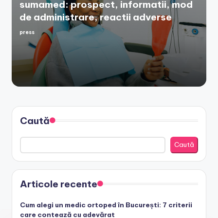
sumamed: prospect, informatii, mod
de administrare, reactii adverse
press
Posted
by
Caută
Caută
Articole recente
Cum alegi un medic ortoped în București: 7 criterii
care contează cu adevărat