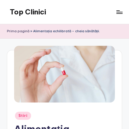
Top Clinici
Skip
to
content
Prima pagină
»
Alimentația echilibrată – cheia sănătății.
Posted
Stiri
in
Alimentația