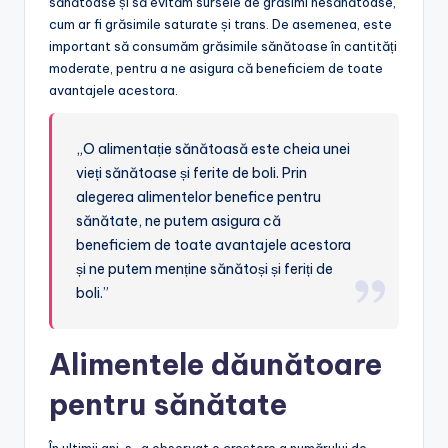
sănătoase și să evităm sursele de grăsimi nesănătoase,
cum ar fi grăsimile saturate și trans. De asemenea, este
important să consumăm grăsimile sănătoase în cantități
moderate, pentru a ne asigura că beneficiem de toate
avantajele acestora.
„O alimentație sănătoasă este cheia unei
vieți sănătoase și ferite de boli. Prin
alegerea alimentelor benefice pentru
sănătate, ne putem asigura că
beneficiem de toate avantajele acestora
și ne putem menține sănătoși și feriți de
boli.”
Alimentele dăunătoare
pentru sănătate
În ultimii ani, s-a observat o creștere a numărului de