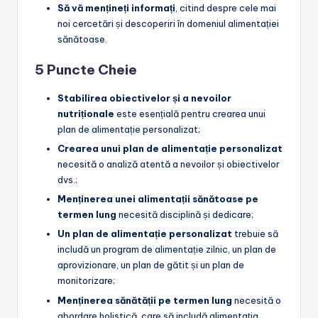
Să vă mențineți informați
, citind despre cele mai
noi cercetări și descoperiri în domeniul alimentației
sănătoase.
5 Puncte Cheie
Stabilirea obiectivelor și a nevoilor
nutriționale
este esențială pentru crearea unui
plan de alimentație personalizat;
Crearea unui plan de alimentație personalizat
necesită o analiză atentă a nevoilor și obiectivelor
dvs.;
Menținerea unei alimentații sănătoase pe
termen lung
necesită disciplină și dedicare;
Un plan de alimentație personalizat
trebuie să
includă un program de alimentație zilnic, un plan de
aprovizionare, un plan de gătit și un plan de
monitorizare;
Menținerea sănătății pe termen lung
necesită o
abordare holistică, care să includă alimentația