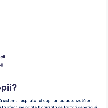
pii
ii
pii?
sistemul respirator al copiilor, caracterizată prin
astă afecțiune poate fi cauzată de factori genetici și