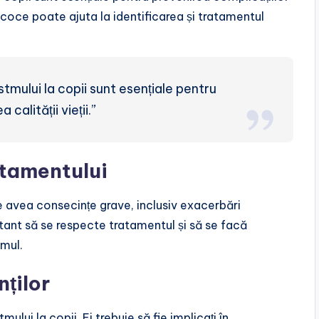
precoce poate ajuta la identificarea și tratamentul
tmului la copii sunt esențiale pentru
calității vieții.”
atamentului
e avea consecințe grave, inclusiv exacerbări
rtant să se respecte tratamentul și să se facă
tmul.
nților
ului la copii. Ei trebuie să fie implicați în