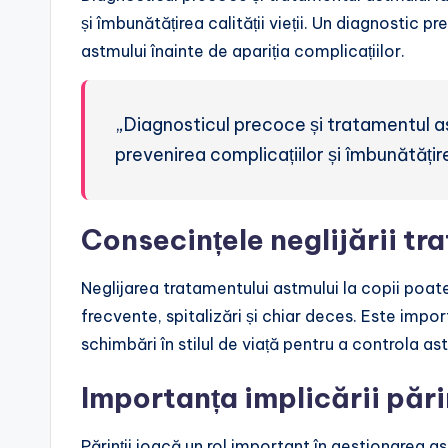
și îmbunătățirea calității vieții. Un diagnostic 
astmului înainte de apariția complicațiilor.
„Diagnosticul precoce și tratamentul as
prevenirea complicațiilor și îmbunătățirea 
Consecințele neglijării tr
Neglijarea tratamentului astmului la copii poat
frecvente, spitalizări și chiar deces. Este impo
schimbări în stilul de viață pentru a controla as
Importanța implicării pări
Părinții joacă un rol important în gestionarea astm