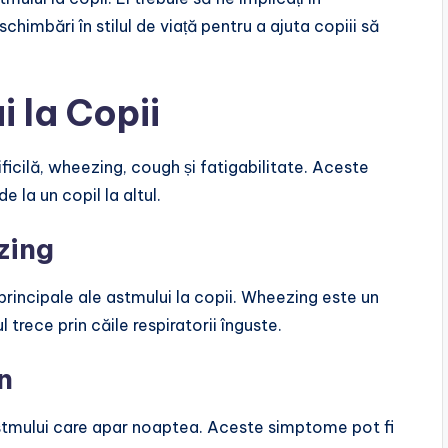
chimbări în stilul de viață pentru a ajuta copiii să
 la Copii
ificilă, wheezing, cough și fatigabilitate. Aceste
 la un copil la altul.
zing
principale ale astmului la copii. Wheezing este un
trece prin căile respiratorii înguste.
n
tmului care apar noaptea. Aceste simptome pot fi