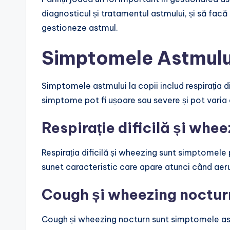
diagnosticul și tratamentul astmului, și să facă s
gestioneze astmul.
Simptomele Astmului
Simptomele astmului la copii includ respirația d
simptome pot fi ușoare sau severe și pot varia de
Respirație dificilă și whee
Respirația dificilă și wheezing sunt simptomele 
sunet caracteristic care apare atunci când aerul 
Cough și wheezing noctur
Cough și wheezing nocturn sunt simptomele as