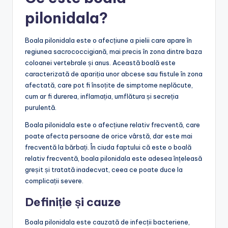
pilonidala?
Boala pilonidala este o afecțiune a pielii care apare în
regiunea sacrococcigiană, mai precis în zona dintre baza
coloanei vertebrale și anus. Această boală este
caracterizată de apariția unor abcese sau fistule în zona
afectată, care pot fi însoțite de simptome neplăcute,
cum ar fi durerea, inflamația, umflătura și secreția
purulentă.
Boala pilonidala este o afecțiune relativ frecventă, care
poate afecta persoane de orice vârstă, dar este mai
frecventă la bărbați. În ciuda faptului că este o boală
relativ frecventă, boala pilonidala este adesea înțeleasă
greșit și tratată inadecvat, ceea ce poate duce la
complicații severe.
Definiție și cauze
Boala pilonidala este cauzată de infecții bacteriene,