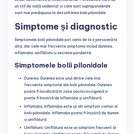
un stil de viață sedentar și care sunt supraponderale
sunt mai predispuse la dezvoltarea bolii pilonidale.
Simptome și diagnostic
Simptomele bolii pilonidale pot varia de la o persoană la
alta, dar cele mai frecvente simptome includ durerea,
inflamația, umflătura și secreția purulentă.
Simptomele bolii pilonidale
Durerea: Durerea este unul dintre cele mai
frecvente simptome ale bolii pilonidale. Durerea
poate fi localizată în zona sacrococcigiană și
poate fi însoțită de inflamație și umflătură.
Inflamația: Inflamația este un alt simptom comun al
bolii pilonidale. Inflamația poate fi însoțită de durere
și umflătură.
Umflătura: Umflătura este un simptom frecvent al
bolii pilonidale. Umflătura poate fi însoțită de durere