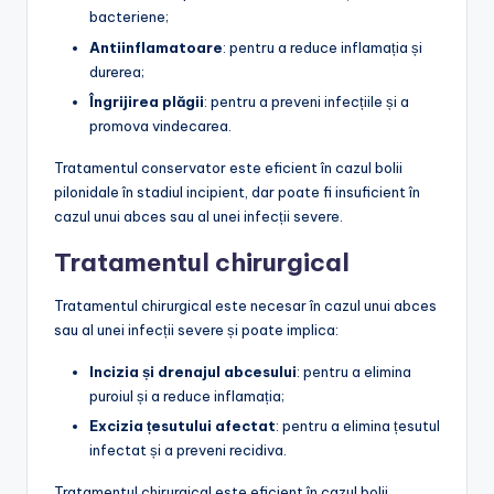
bacteriene;
Antiinflamatoare
: pentru a reduce inflamația și
durerea;
Îngrijirea plăgii
: pentru a preveni infecțiile și a
promova vindecarea.
Tratamentul conservator este eficient în cazul bolii
pilonidale în stadiul incipient, dar poate fi insuficient în
cazul unui abces sau al unei infecții severe.
Tratamentul chirurgical
Tratamentul chirurgical este necesar în cazul unui abces
sau al unei infecții severe și poate implica:
Incizia și drenajul abcesului
: pentru a elimina
puroiul și a reduce inflamația;
Excizia țesutului afectat
: pentru a elimina țesutul
infectat și a preveni recidiva.
Tratamentul chirurgical este eficient în cazul bolii