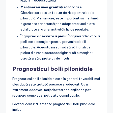
leziuni în această zonă.
Menținerea unei greutăți sănătoase
:
Obezitatea este un factor de risc pentru boala
pilonidală. Prin urmare, este important să mențineți
o greutate sănătoasă prin adoptarea unei diete
echilibrate și a unei activități fizice regulate.
Îngrijirea adecvată a pielii
: Îngrijirea adecvată a
pielii este esențială pentru prevenirea bolii
pilonidale. Aceasta înseamnă să vă îngrijiți de
pielea din zona sacrococcigiană, să o mențineți
curată și să o protejați de iritații.
Prognosticul bolii pilonidale
Prognosticul bolii pilonidale este în general favorabil, mai
ales dacă este tratată precoce și adecvat. Cu un
tratament adecvat, majoritatea pacienților se pot
recupera complet și pot evita complicațiile.
Factorii care influențează prognosticul bolii pilonidale
includ: