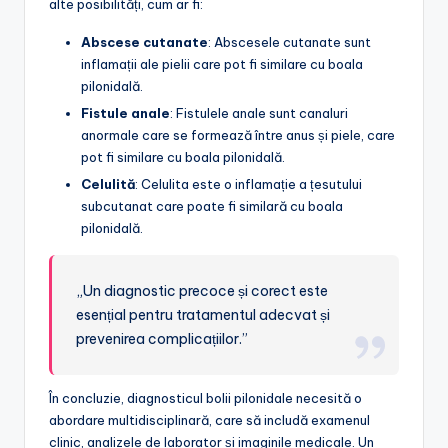
alte posibilități, cum ar fi:
Abscese cutanate
: Abscesele cutanate sunt
inflamații ale pielii care pot fi similare cu boala
pilonidală.
Fistule anale
: Fistulele anale sunt canaluri
anormale care se formează între anus și piele, care
pot fi similare cu boala pilonidală.
Celulită
: Celulita este o inflamație a țesutului
subcutanat care poate fi similară cu boala
pilonidală.
„Un diagnostic precoce și corect este
esențial pentru tratamentul adecvat și
prevenirea complicațiilor.”
În concluzie, diagnosticul bolii pilonidale necesită o
abordare multidisciplinară, care să includă examenul
clinic, analizele de laborator și imaginile medicale. Un