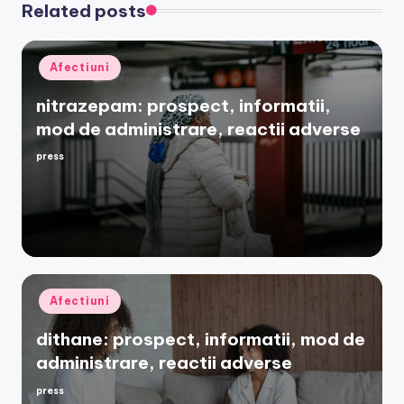
Related posts
Posted
Afectiuni
in
nitrazepam: prospect, informatii,
mod de administrare, reactii adverse
press
Posted
by
Posted
Afectiuni
in
dithane: prospect, informatii, mod de
administrare, reactii adverse
press
Posted