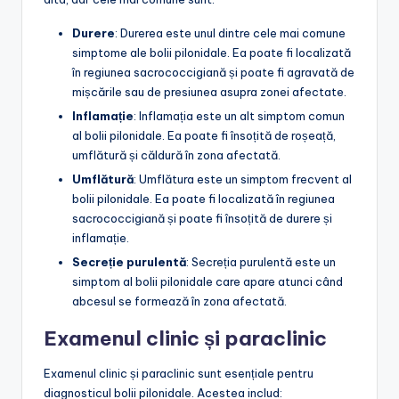
Durere
: Durerea este unul dintre cele mai comune
simptome ale bolii pilonidale. Ea poate fi localizată
în regiunea sacrococcigiană și poate fi agravată de
mișcările sau de presiunea asupra zonei afectate.
Inflamație
: Inflamația este un alt simptom comun
al bolii pilonidale. Ea poate fi însoțită de roșeață,
umflătură și căldură în zona afectată.
Umflătură
: Umflătura este un simptom frecvent al
bolii pilonidale. Ea poate fi localizată în regiunea
sacrococcigiană și poate fi însoțită de durere și
inflamație.
Secreție purulentă
: Secreția purulentă este un
simptom al bolii pilonidale care apare atunci când
abcesul se formează în zona afectată.
Examenul clinic și paraclinic
Examenul clinic și paraclinic sunt esențiale pentru
diagnosticul bolii pilonidale. Acestea includ: