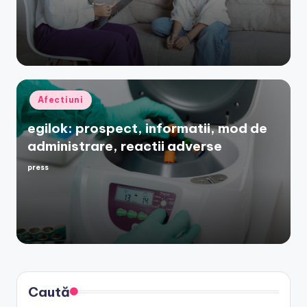
by
Posted
Afectiuni
in
egilok: prospect, informatii, mod de
administrare, reactii adverse
press
Posted
by
Caută