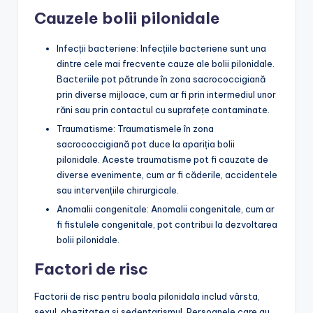
Cauzele bolii pilonidale
Infecții bacteriene: Infecțiile bacteriene sunt una
dintre cele mai frecvente cauze ale bolii pilonidale.
Bacteriile pot pătrunde în zona sacrococcigiană
prin diverse mijloace, cum ar fi prin intermediul unor
răni sau prin contactul cu suprafețe contaminate.
Traumatisme: Traumatismele în zona
sacrococcigiană pot duce la apariția bolii
pilonidale. Aceste traumatisme pot fi cauzate de
diverse evenimente, cum ar fi căderile, accidentele
sau intervențiile chirurgicale.
Anomalii congenitale: Anomalii congenitale, cum ar
fi fistulele congenitale, pot contribui la dezvoltarea
bolii pilonidale.
Factori de risc
Factorii de risc pentru boala pilonidala includ vârsta,
sexul, obezitatea și sedentarismul. Persoanele care au