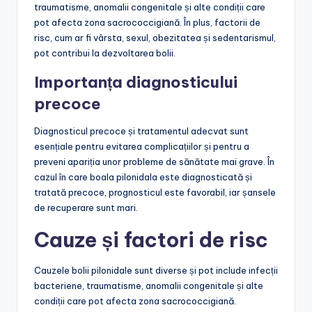
traumatisme, anomalii congenitale și alte condiții care
pot afecta zona sacrococcigiană. În plus, factorii de
risc, cum ar fi vârsta, sexul, obezitatea și sedentarismul,
pot contribui la dezvoltarea bolii.
Importanța diagnosticului
precoce
Diagnosticul precoce și tratamentul adecvat sunt
esențiale pentru evitarea complicațiilor și pentru a
preveni apariția unor probleme de sănătate mai grave. În
cazul în care boala pilonidala este diagnosticată și
tratată precoce, prognosticul este favorabil, iar șansele
de recuperare sunt mari.
Cauze și factori de risc
Cauzele bolii pilonidale sunt diverse și pot include infecții
bacteriene, traumatisme, anomalii congenitale și alte
condiții care pot afecta zona sacrococcigiană.