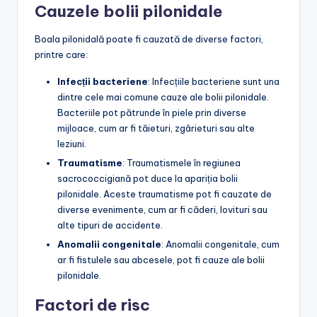
Cauzele bolii pilonidale
Boala pilonidală poate fi cauzată de diverse factori,
printre care:
Infecții bacteriene
: Infecțiile bacteriene sunt una
dintre cele mai comune cauze ale bolii pilonidale.
Bacteriile pot pătrunde în piele prin diverse
mijloace, cum ar fi tăieturi, zgârieturi sau alte
leziuni.
Traumatisme
: Traumatismele în regiunea
sacrococcigiană pot duce la apariția bolii
pilonidale. Aceste traumatisme pot fi cauzate de
diverse evenimente, cum ar fi căderi, lovituri sau
alte tipuri de accidente.
Anomalii congenitale
: Anomalii congenitale, cum
ar fi fistulele sau abcesele, pot fi cauze ale bolii
pilonidale.
Factori de risc