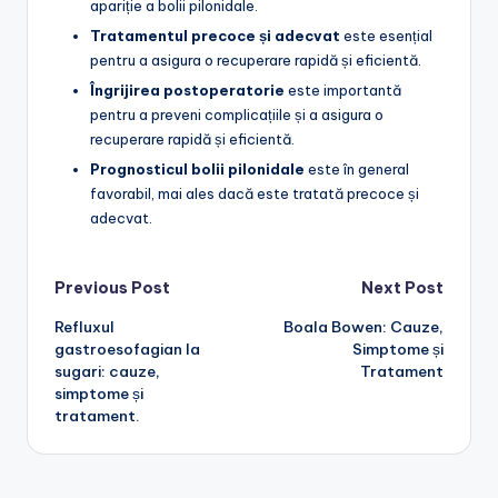
apariție a bolii pilonidale.
Tratamentul precoce și adecvat
este esențial
pentru a asigura o recuperare rapidă și eficientă.
Îngrijirea postoperatorie
este importantă
pentru a preveni complicațiile și a asigura o
recuperare rapidă și eficientă.
Prognosticul bolii pilonidale
este în general
favorabil, mai ales dacă este tratată precoce și
adecvat.
Post
Previous Post
Next Post
Refluxul
Boala Bowen: Cauze,
navigation
gastroesofagian la
Simptome și
sugari: cauze,
Tratament
simptome și
tratament.