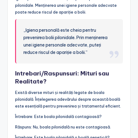
pilonidale. Menținerea unei igiene personale adecvate
poate reduce riscul de apariție a bolii.
„Igiena personală este cheia pentru
prevenirea bolii pilonidale. Prin menținerea
unei igiene personale adecvate, puteți
reduce riscul de apariție a bolii.”
Intrebari/Raspunsuri: Mituri sau
Realitate?
Există diverse mituri și realități legate de boala
pilonidală. Înțelegerea adevărului despre această boală
este esențială pentru prevenirea și tratamentul eficient.
Întrebare: Este boala pilonidală contagioasă?
Răspuns: Nu, boala pilonidală nu este contagioasă.
Întrebare: Este boala pilonidală o boală genetică?