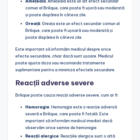
Amețeală
: Amețeala este un alt efect secundar
comun al Brilique, care poate fi ușoră sau moderată
și poate dispărea în câteva zile.
Greață
: Greața este un efect secundar comun al
Brilique, care poate fi ușoară sau moderată și
poate dispărea în câteva zile.
Este important să informăm medicul despre orice
efecte secundare, chiar dacă sunt ușoare. Medicul
poate ajusta doza sau recomanda tratamente
suplimentare pentru a minimiza efectele secundare.
Reacții adverse severe
Brilique poate cauza reacții adverse severe, cum ar fi:
Hemoragie
: Hemoragia este o reacție adversă
severă a Brilique, care poate fi fatală. Este
important să informăm medicul imediat dacă
observăm orice semne de hemoragie.
Reacții alergice
: Reacțiile alergice sunt o altă