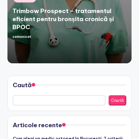
in
Trimbow Prospect – tratamentul
eficient pentru bronșita cronică și
BPOC
comunicat
Posted
by
Caută
Caută
Articole recente
Cum alegi un medic ortoped în București: 7 criterii