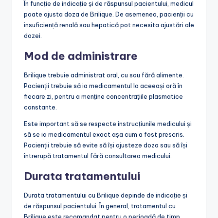
În funcție de indicație și de răspunsul pacientului, medicul
poate ajusta doza de Brilique. De asemenea, pacienții cu
insuficiență renală sau hepatică pot necesita ajustări ale
dozei.
Mod de administrare
Brilique trebuie administrat oral, cu sau fără alimente.
Pacienții trebuie să ia medicamentul la aceeași oră în
fiecare zi, pentru a menține concentrațiile plasmatice
constante.
Este important să se respecte instrucțiunile medicului și
să se ia medicamentul exact așa cum a fost prescris.
Pacienții trebuie să evite să își ajusteze doza sau să își
întrerupă tratamentul fără consultarea medicului.
Durata tratamentului
Durata tratamentului cu Brilique depinde de indicație și
de răspunsul pacientului. În general, tratamentul cu
Brilique este recomandat pentru o perioadă de timp