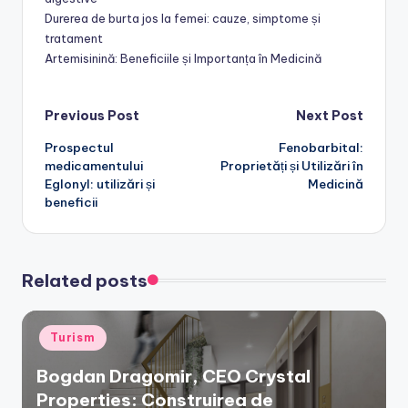
Durerea de burta jos la femei: cauze, simptome și
tratament
Artemisinină: Beneficiile și Importanța în Medicină
Post
Previous Post
Next Post
Prospectul
Fenobarbital:
navigation
medicamentului
Proprietăți și Utilizări în
Eglonyl: utilizări și
Medicină
beneficii
Related posts
Posted
Turism
in
Bogdan Dragomir, CEO Crystal
Properties: Construirea de