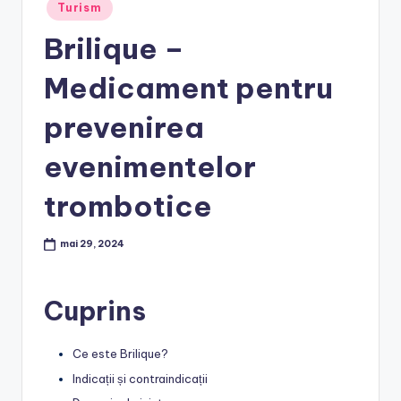
Posted
Turism
in
Brilique –
Medicament pentru
prevenirea
evenimentelor
trombotice
mai 29, 2024
Cuprins
Ce este Brilique?
Indicații și contraindicații