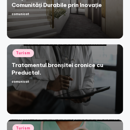
Comunități Durabile prin Inovație
comunicat
Posted
by
Posted
Turism
in
Tratamentul bronșitei cronice cu
Preductal.
comunicat
Posted
by
Posted
Turism