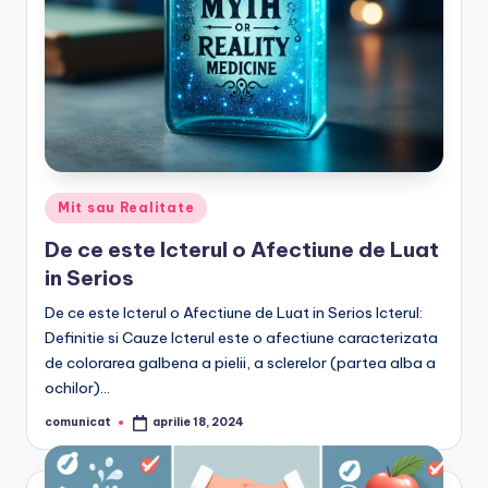
Posted
Mit sau Realitate
in
De ce este Icterul o Afectiune de Luat
in Serios
De ce este Icterul o Afectiune de Luat in Serios Icterul:
Definitie si Cauze Icterul este o afectiune caracterizata
de colorarea galbena a pielii, a sclerelor (partea alba a
ochilor)…
comunicat
aprilie 18, 2024
Posted
by