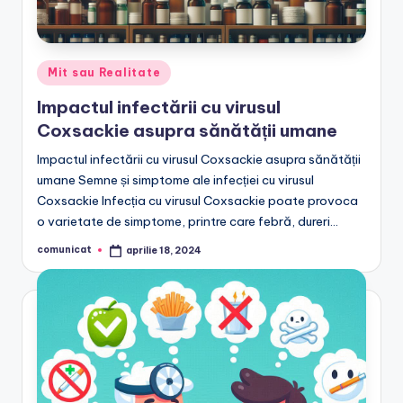
Posted
Mit sau Realitate
in
Impactul infectării cu virusul
Coxsackie asupra sănătății umane
Impactul infectării cu virusul Coxsackie asupra sănătății
umane Semne și simptome ale infecției cu virusul
Coxsackie Infecția cu virusul Coxsackie poate provoca
o varietate de simptome, printre care febră, dureri…
comunicat
aprilie 18, 2024
Posted
by