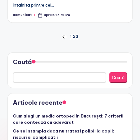
intalnita printre cei…
comunicat
aprilie 17, 2024
Posted
by
Paginație
1
2
3
PREVIOUS
PAGE
articole
Caută
Caută
Articole recente
Cum alegi un medic ortoped în București: 7 criterii
care contează cu adevărat
Ce se intampla daca nu tratezi polipii la copii:
riscuri si complicatii