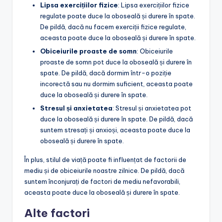
Lipsa exercițiilor fizice
: Lipsa exercițiilor fizice
regulate poate duce la oboseală și durere în spate.
De pildă, dacă nu facem exerciții fizice regulate,
aceasta poate duce la oboseală și durere în spate.
Obiceiurile proaste de somn
: Obiceiurile
proaste de somn pot duce la oboseală și durere în
spate. De pildă, dacă dormim într-o poziție
incorectă sau nu dormim suficient, aceasta poate
duce la oboseală și durere în spate.
Stresul și anxietatea
: Stresul și anxietatea pot
duce la oboseală și durere în spate. De pildă, dacă
suntem stresați și anxioși, aceasta poate duce la
oboseală și durere în spate.
În plus, stilul de viață poate fi influențat de factorii de
mediu și de obiceiurile noastre zilnice. De pildă, dacă
suntem înconjurați de factori de mediu nefavorabili,
aceasta poate duce la oboseală și durere în spate.
Alte factori