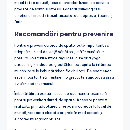
mobilitatea redusă, lipsa exercițiilor fizice, obiceiurile
proaste de somn și stresul. Factorii psihologici și
emoționali includ stresul, anxietatea, depresia, teama și
furia.
Recomandări pentru prevenire
Pentru a preveni durerea de spate, este important să
adoptăm un stil de viață sănătos și să îmbunătățim
postura. Exercițiile fizice regulate, cum ar fi yoga,
stretching și ridicarea greutăților, pot ajuta la întărirea
mușchilor și la îmbunătățirea flexibilității. De asemenea,
este important să menținem o greutate sănătoasă și să
evităm sedentarismul.
Îmbunătățirea posturii este, de asemenea, esențială
pentru prevenirea durerii de spate. Aceasta poate fi
realizată prin adoptarea unei poziții corecte la locul de
muncă, ridicarea obiectelor grele în mod corect și
evitarea mișcărilor bruște.