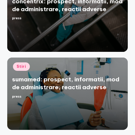
concentrix: prospect, informatii, mod
de administrare, reactii adverse
press
Posted
by
Posted
Stiri
in
sumamed: prospect, informatii, mod
de administrare, reactii adverse
press
Posted
by