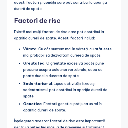
acești factori și condiții care pot contribui la apariția
durerii de spate.
Factori de risc
Există mai mulți factori de risc care pot contribui la
apariția durerii de spate. Acești factori includ:
Vârsta
: Cu cât suntem mai în vârstă, cu atât este
mai probabil să dezvoltăm durerea de spate.
Greutatea
: O greutate excesivă poate pune
presiune asupra coloanei vertebrale, ceea ce
poate duce la durerea de spate.
Sedentarismul
: Lipsa activității fizice și
sedentarismul pot contribui la apariția durerii de
spate.
Genetica
: Factorii genetici pot juca un rol în
apariția durerii de spate.
Înțelegerea acestor factori de risc este importantă
pentru a putea lua măsuri de prevenire și tratament