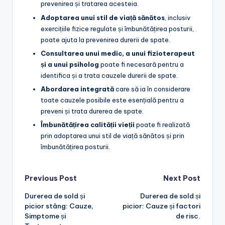
prevenirea și tratarea acesteia.
Adoptarea unui stil de viață sănătos
, inclusiv
exercițiile fizice regulate și îmbunătățirea posturii,
poate ajuta la prevenirea durerii de spate.
Consultarea unui medic, a unui fizioterapeut
și a unui psiholog
poate fi necesară pentru a
identifica și a trata cauzele durerii de spate.
Abordarea integrată
care să ia în considerare
toate cauzele posibile este esențială pentru a
preveni și trata durerea de spate.
Îmbunătățirea calității vieții
poate fi realizată
prin adoptarea unui stil de viață sănătos și prin
îmbunătățirea posturii.
Post
Previous Post
Next Post
Durerea de sold și
Durerea de sold și
navigation
picior stâng: Cauze,
picior: Cauze și factori
Simptome și
de risc.