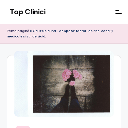
Top Clinici
Skip
to
content
Prima pagină
»
Cauzele durerii de spate: factori de risc, condiții
medicale și stil de viață.