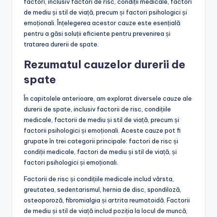
factori, inclusiv factori de risc, condiții medicale, factori
de mediu și stil de viață, precum și factori psihologici și
emoționali. Înțelegerea acestor cauze este esențială
pentru a găsi soluții eficiente pentru prevenirea și
tratarea durerii de spate.
Rezumatul cauzelor durerii de
spate
În capitolele anterioare, am explorat diversele cauze ale
durerii de spate, inclusiv factorii de risc, condițiile
medicale, factorii de mediu și stil de viață, precum și
factorii psihologici și emoționali. Aceste cauze pot fi
grupate în trei categorii principale: factori de risc și
condiții medicale, factori de mediu și stil de viață, și
factori psihologici și emoționali.
Factorii de risc și condițiile medicale includ vârsta,
greutatea, sedentarismul, hernia de disc, spondiloză,
osteoporoză, fibromialgia și artrita reumatoidă. Factorii
de mediu și stil de viață includ poziția la locul de muncă,