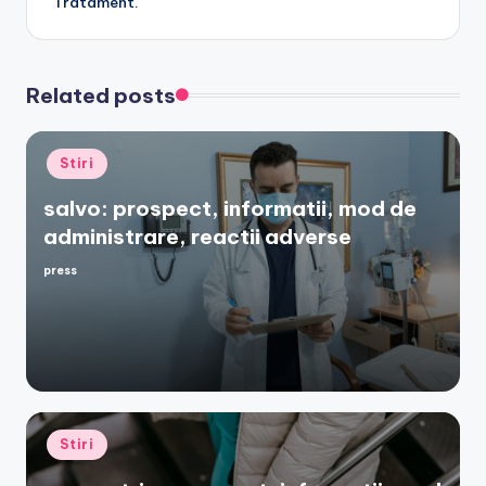
Tratament.
Related posts
Posted
Stiri
in
salvo: prospect, informatii, mod de
administrare, reactii adverse
press
Posted
by
Posted
Stiri
in