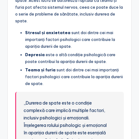
spate. Acest lucru se datorează faptului că teama și
furia pot afecta sistemul nervos, ceea ce poate duce la
o serie de probleme de sănătate, inclusiv durerea de
spate.
Stresul și anxietatea
sunt doi dintre cei mai
importanți factori psihologici care contribuie la
apariția durerii de spate.
Depresia
este o altă condiție psihologică care
poate contribui la apariția durerii de spate.
Teama și furia
sunt doi dintre cei mai importanți
factori psihologici care contribuie la apariția durerii
de spate.
„Durerea de spate este o condiție
complexă care implică multiple factori,
inclusiv psihologici și emoționali.
Înțelegerea rolului psihologic și emoțional
în apariția durerii de spate este esențială