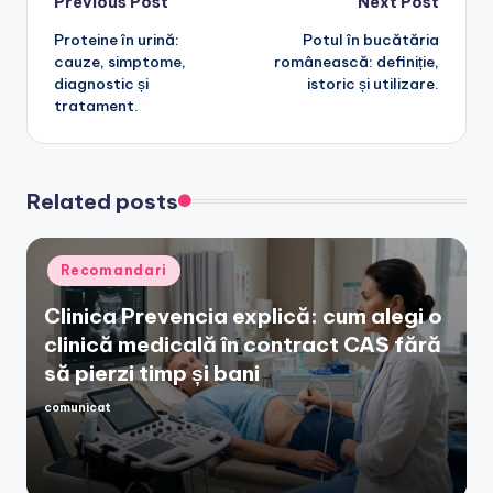
Post
Previous Post
Next Post
Proteine în urină:
Potul în bucătăria
navigation
cauze, simptome,
românească: definiție,
diagnostic și
istoric și utilizare.
tratament.
Related posts
Posted
Recomandari
in
Clinica Prevencia explică: cum alegi o
clinică medicală în contract CAS fără
să pierzi timp și bani
comunicat
Posted
by