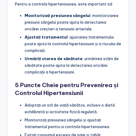
Pentru a controla hipertensiunea, este important să:
Monitorizați presiunea sângelui
: monitorizarea
presiunii sângelui poate ajuta la detectarea
oricărei creșteri a tensiunii arteriale.
Ajustați tratamentul
: ajustarea tratamentului
poate ajuta la controlul hipertensiunii și a riscului de
complicații.
Urmăriți starea de sănătate
: urmărirea stării de
sănătate poate ajuta la detectarea oricărei
complicații a hipertensiunii.
5 Puncte Cheie pentru Prevenirea și
Controlul Hipertensiunii
Adoptați un stil de viață sănătos, inclusiv o dietă
echilibrată și activitate fizică regulată.
Monitorizați presiunea sângelui și ajustați
tratamentul pentru a controla hipertensiunea.
Evitați consumul excesiv de sare și zahăr.