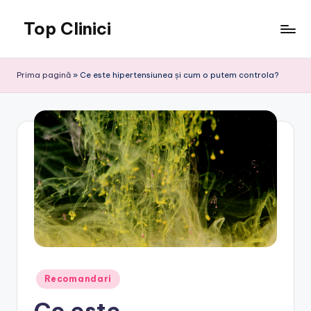
Top Clinici
Skip
to
content
Prima pagină
»
Ce este hipertensiunea și cum o putem controla?
Posted
Recomandari
in
Ce este