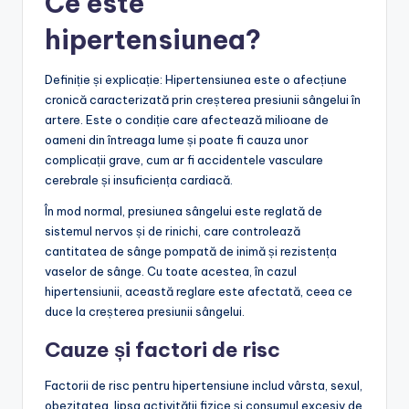
Ce este
hipertensiunea?
Definiție și explicație: Hipertensiunea este o afecțiune
cronică caracterizată prin creșterea presiunii sângelui în
artere. Este o condiție care afectează milioane de
oameni din întreaga lume și poate fi cauza unor
complicații grave, cum ar fi accidentele vasculare
cerebrale și insuficiența cardiacă.
În mod normal, presiunea sângelui este reglată de
sistemul nervos și de rinichi, care controlează
cantitatea de sânge pompată de inimă și rezistența
vaselor de sânge. Cu toate acestea, în cazul
hipertensiunii, această reglare este afectată, ceea ce
duce la creșterea presiunii sângelui.
Cauze și factori de risc
Factorii de risc pentru hipertensiune includ vârsta, sexul,
obezitatea, lipsa activității fizice și consumul excesiv de