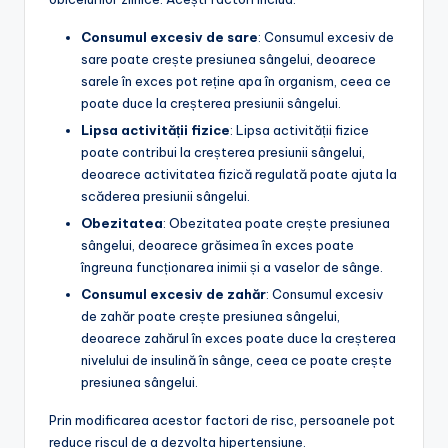
Consumul excesiv de sare
: Consumul excesiv de
sare poate crește presiunea sângelui, deoarece
sarele în exces pot reține apa în organism, ceea ce
poate duce la creșterea presiunii sângelui.
Lipsa activității fizice
: Lipsa activității fizice
poate contribui la creșterea presiunii sângelui,
deoarece activitatea fizică regulată poate ajuta la
scăderea presiunii sângelui.
Obezitatea
: Obezitatea poate crește presiunea
sângelui, deoarece grăsimea în exces poate
îngreuna funcționarea inimii și a vaselor de sânge.
Consumul excesiv de zahăr
: Consumul excesiv
de zahăr poate crește presiunea sângelui,
deoarece zahărul în exces poate duce la creșterea
nivelului de insulină în sânge, ceea ce poate crește
presiunea sângelui.
Prin modificarea acestor factori de risc, persoanele pot
reduce riscul de a dezvolta hipertensiune.