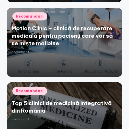
Posted
Recomandari
in
Motion Clinic – clinică de recuperare
medicală pentru pacienți care vor să
se miște mai bine
comunicat
Posted
by
Posted
Recomandari
in
Top 5 clinici de medicină integrativă
din România
comunicat
Posted
by