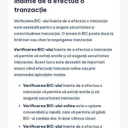
înainte de a efectua o
tranzacție
Verificarea BIC-ului înainte de a efectua o tranzacție
este esențială pentru a asigura securitatea și
corectitudinea tranzacției. O eroare în BIC poate duce la
întârzieri sau chiar la respingerea tranzacției.
Verificarea BIC-ului
înainte de a efectua o tranzacție
vă permite să evitați erorile și să asigurați securitatea
tranzacției. Acest lucru este deosebit de important
atunci când efectuați tranzacții online sau prin
intermediul aplicațiilor mobile.
Verificarea BIC-ului
înainte de a efectua o
tranzacție vă permite să evitați erorile și să
asigurați securitatea tranzacției.
Verificarea BIC-ului online
este o opțiune
convenabilă și rapidă, care vă permite să găsiți
BIC-ul cardului dvs. în doar câteva clicuri.
Verificarea BIC-ului
înainte de a efectua o