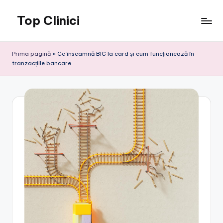
Top Clinici
Skip
to
content
Prima pagină
»
Ce înseamnă BIC la card și cum funcționează în
tranzacțiile bancare