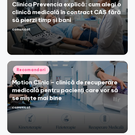
Clinica Prevencia explică: cum alegi o
clinică medicală în contract CAS fără
să pierzi timp și bani
comunicat
Posted
by
Posted
Recomandari
in
Motion Clinic – clinică de recuperare
medicală pentru pacienți care vor să
se miște mai bine
comunicat
Posted
by