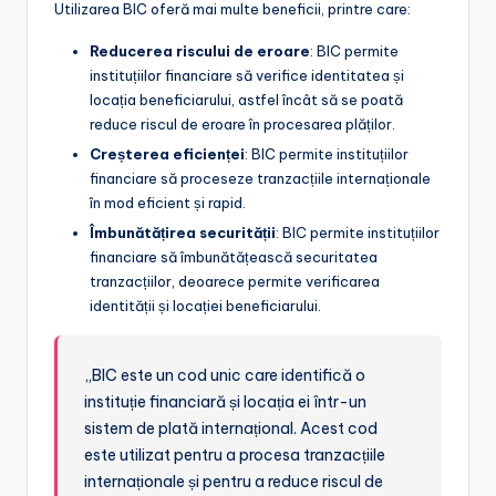
Utilizarea BIC oferă mai multe beneficii, printre care:
Reducerea riscului de eroare
: BIC permite
instituțiilor financiare să verifice identitatea și
locația beneficiarului, astfel încât să se poată
reduce riscul de eroare în procesarea plăților.
Creșterea eficienței
: BIC permite instituțiilor
financiare să proceseze tranzacțiile internaționale
în mod eficient și rapid.
Îmbunătățirea securității
: BIC permite instituțiilor
financiare să îmbunătățească securitatea
tranzacțiilor, deoarece permite verificarea
identității și locației beneficiarului.
„BIC este un cod unic care identifică o
instituție financiară și locația ei într-un
sistem de plată internațional. Acest cod
este utilizat pentru a procesa tranzacțiile
internaționale și pentru a reduce riscul de