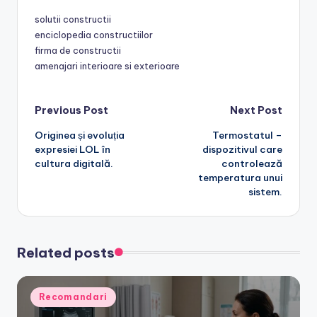
solutii constructii
enciclopedia constructiilor
firma de constructii
amenajari interioare si exterioare
Post
Previous Post
Next Post
Originea și evoluția
Termostatul –
navigation
expresiei LOL în
dispozitivul care
cultura digitală.
controlează
temperatura unui
sistem.
Related posts
Posted
Recomandari
in