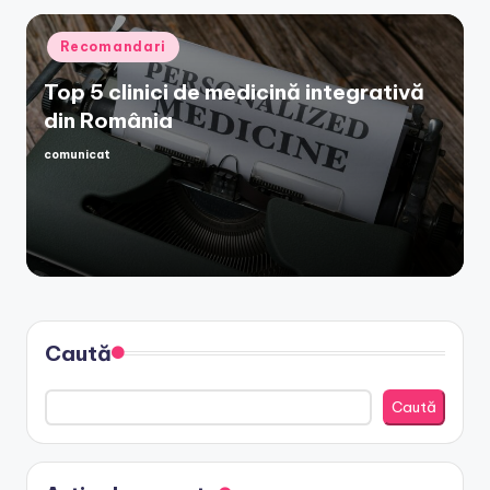
Posted
Recomandari
in
Top 5 clinici de medicină integrativă
din România
comunicat
Posted
by
Caută
Caută