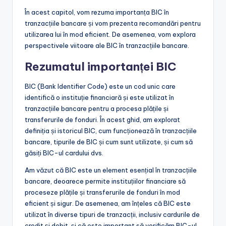
În acest capitol, vom rezuma importanța BIC în
tranzacțiile bancare și vom prezenta recomandări pentru
utilizarea lui în mod eficient. De asemenea, vom explora
perspectivele viitoare ale BIC în tranzacțiile bancare.
Rezumatul importanței BIC
BIC (Bank Identifier Code) este un cod unic care
identifică o instituție financiară și este utilizat în
tranzacțiile bancare pentru a procesa plățile și
transferurile de fonduri. În acest ghid, am explorat
definiția și istoricul BIC, cum funcționează în tranzacțiile
bancare, tipurile de BIC și cum sunt utilizate, și cum să
găsiți BIC-ul cardului dvs.
Am văzut că BIC este un element esențial în tranzacțiile
bancare, deoarece permite instituțiilor financiare să
proceseze plățile și transferurile de fonduri în mod
eficient și sigur. De asemenea, am înțeles că BIC este
utilizat în diverse tipuri de tranzacții, inclusiv cardurile de
credit și debit, și că este important să verificăm BIC-ul