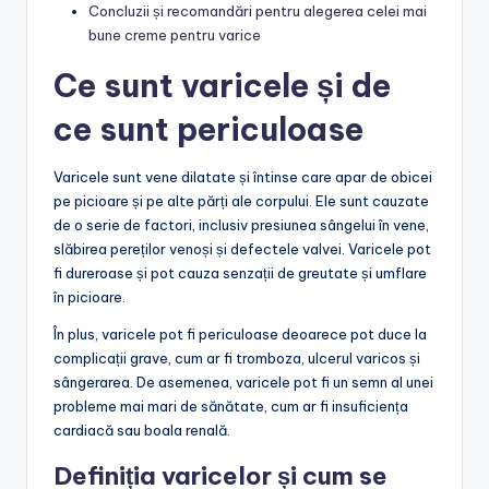
Concluzii și recomandări pentru alegerea celei mai
bune creme pentru varice
Ce sunt varicele și de
ce sunt periculoase
Varicele sunt vene dilatate și întinse care apar de obicei
pe picioare și pe alte părți ale corpului. Ele sunt cauzate
de o serie de factori, inclusiv presiunea sângelui în vene,
slăbirea pereților venoși și defectele valvei. Varicele pot
fi dureroase și pot cauza senzații de greutate și umflare
în picioare.
În plus, varicele pot fi periculoase deoarece pot duce la
complicații grave, cum ar fi tromboza, ulcerul varicos și
sângerarea. De asemenea, varicele pot fi un semn al unei
probleme mai mari de sănătate, cum ar fi insuficiența
cardiacă sau boala renală.
Definiția varicelor și cum se