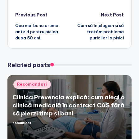
Post
Previous Post
Next Post
Cea mai buna crema
Cum să înțelegem și să
navigation
antirid pentru pielea
tratăm problema
dupa 50 ani
puricilor la pisici
Related posts
Posted
Recomandari
in
Clinica Prevencia explică: cum alegi o
clinică medicală în contract CAS fără
să pierzi timp și bani
comunicat
Posted
by