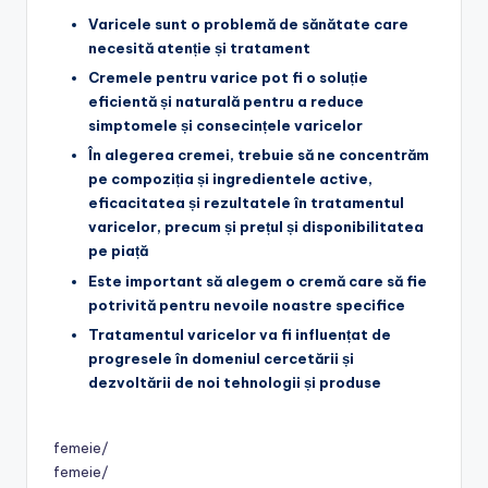
Varicele sunt o problemă de sănătate care
necesită atenție și tratament
Cremele pentru varice pot fi o soluție
eficientă și naturală pentru a reduce
simptomele și consecințele varicelor
În alegerea cremei, trebuie să ne concentrăm
pe compoziția și ingredientele active,
eficacitatea și rezultatele în tratamentul
varicelor, precum și prețul și disponibilitatea
pe piață
Este important să alegem o cremă care să fie
potrivită pentru nevoile noastre specifice
Tratamentul varicelor va fi influențat de
progresele în domeniul cercetării și
dezvoltării de noi tehnologii și produse
femeie/
femeie/