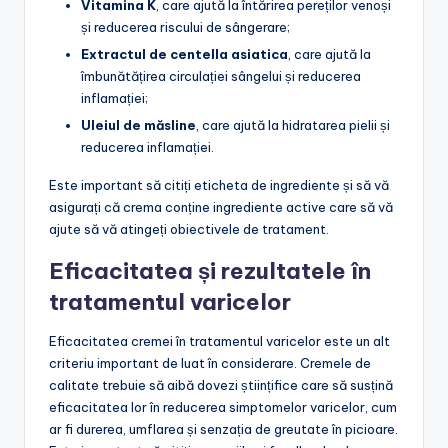
Vitamina K
, care ajută la întărirea pereților venoși
și reducerea riscului de sângerare;
Extractul de centella asiatica
, care ajută la
îmbunătățirea circulației sângelui și reducerea
inflamației;
Uleiul de măsline
, care ajută la hidratarea pielii și
reducerea inflamației.
Este important să citiți eticheta de ingrediente și să vă
asigurați că crema conține ingrediente active care să vă
ajute să vă atingeți obiectivele de tratament.
Eficacitatea și rezultatele în
tratamentul varicelor
Eficacitatea cremei în tratamentul varicelor este un alt
criteriu important de luat în considerare. Cremele de
calitate trebuie să aibă dovezi științifice care să susțină
eficacitatea lor în reducerea simptomelor varicelor, cum
ar fi durerea, umflarea și senzația de greutate în picioare.