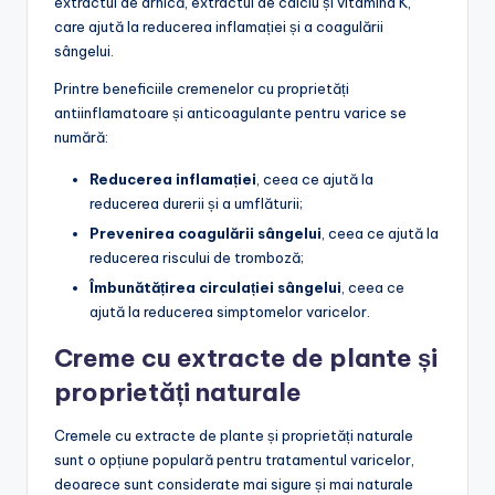
extractul de arnică, extractul de calciu și vitamina K,
care ajută la reducerea inflamației și a coagulării
sângelui.
Printre beneficiile cremenelor cu proprietăți
antiinflamatoare și anticoagulante pentru varice se
numără:
Reducerea inflamației
, ceea ce ajută la
reducerea durerii și a umflăturii;
Prevenirea coagulării sângelui
, ceea ce ajută la
reducerea riscului de tromboză;
Îmbunătățirea circulației sângelui
, ceea ce
ajută la reducerea simptomelor varicelor.
Creme cu extracte de plante și
proprietăți naturale
Cremele cu extracte de plante și proprietăți naturale
sunt o opțiune populară pentru tratamentul varicelor,
deoarece sunt considerate mai sigure și mai naturale