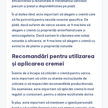
eficacitatea și rezultatele în tratamentul varicelor,
precum și prețul și disponibilitatea pe piață.
În al doilea rând, este important să alegem o cremă care
să fie potrivită pentru nevoile noastre specifice. De
pildă, dacă suferim de varice severe, ar fi mai bine să
alegem o cremă cu proprietăți antiinflamatoare și
anticoagulante. Dacă suntem în căutarea unei soluții
naturale și eficiente, ar fi mai bine să alegem o cremă cu
extracte de plante și proprietăți naturale.
Recomandări pentru utilizarea
și aplicarea cremei
Înainte de a începe să utilizăm o cremă pentru varice,
este important să citim cu atenție instrucțiunile de
utilizare și să respectăm recomandările producătorului.
De asemenea, este important să aplicăm crema în mod
regulat și consistent, pentru a obține rezultatele dorite.
În plus, este important să menținem o igienă personală
bună și să evităm factorii care pot agrava varicele, cum