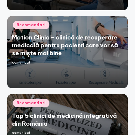
Posted
Recomandari
in
Motion Clinic – clinică de recuperare
medicală pentru pacienți care vor să
se miște mai bine
comunicat
Posted
by
Posted
Recomandari
in
Top 5 clinici de medicină integrativă
din România
comunicat
Posted