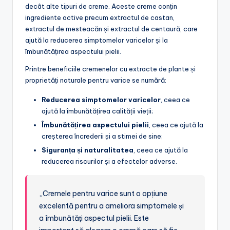
decât alte tipuri de creme. Aceste creme conțin
ingrediente active precum extractul de castan,
extractul de mesteacăn și extractul de centaură, care
ajută la reducerea simptomelor varicelor și la
îmbunătățirea aspectului pielii.
Printre beneficiile cremenelor cu extracte de plante și
proprietăți naturale pentru varice se numără:
Reducerea simptomelor varicelor
, ceea ce
ajută la îmbunătățirea calității vieții;
Îmbunătățirea aspectului pielii
, ceea ce ajută la
creșterea încrederii și a stimei de sine;
Siguranța și naturalitatea
, ceea ce ajută la
reducerea riscurilor și a efectelor adverse.
„Cremele pentru varice sunt o opțiune
excelentă pentru a ameliora simptomele și
a îmbunătăți aspectul pielii. Este