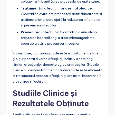
colagen și îmbunătățirea procesului de epitelizare.
Tratamentul afecțiunilor dermatologice
:
Cicatridina ovule are proprietăți antiinflamatoare și
antibacteriene, care ajută la reducerea inflamației
și prevenirea infecțiilor.
Prevenirea infecțiilor
: Cicatridina ovule inhibă
creșterea bacteriilor și a altor microorganisme,
ceea ce ajută la prevenirea infecțiilor.
În concluzie, cicatridina ovule este un tratament eficient
și sigur pentru diverse afecțiuni, inclusiv ulcerelor și
rănilor, afecțiunilor dermatologice și infecțiilor. Studiile
clinice au demonstrat că cicatridina ovule este eficientă
în tratamentul acestor afecțiuni și are un rol important în
prevenirea infecțiilor.
Studiile Clinice și
Rezultatele Obținute
Studiile clinice au fost efectuate pentru a evalua