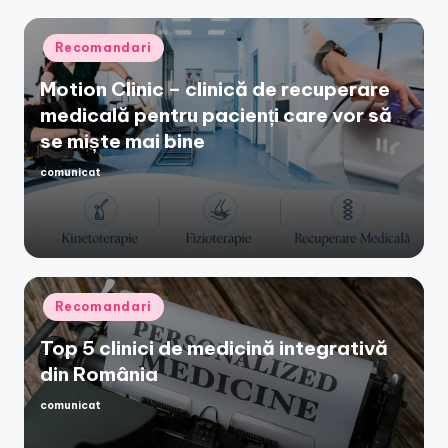
Posted
Recomandari
in
Motion Clinic – clinică de recuperare
medicală pentru pacienți care vor să
se miște mai bine
comunicat
Posted
by
Posted
Recomandari
in
Top 5 clinici de medicină integrativă
din România
comunicat
Posted
by