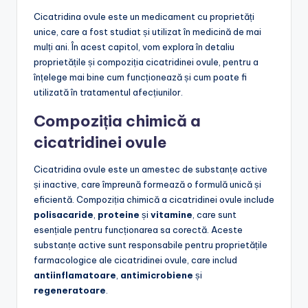
Cicatridina ovule este un medicament cu proprietăți
unice, care a fost studiat și utilizat în medicină de mai
mulți ani. În acest capitol, vom explora în detaliu
proprietățile și compoziția cicatridinei ovule, pentru a
înțelege mai bine cum funcționează și cum poate fi
utilizată în tratamentul afecțiunilor.
Compoziția chimică a
cicatridinei ovule
Cicatridina ovule este un amestec de substanțe active
și inactive, care împreună formează o formulă unică și
eficientă. Compoziția chimică a cicatridinei ovule include
polisacaride
,
proteine
și
vitamine
, care sunt
esențiale pentru funcționarea sa corectă. Aceste
substanțe active sunt responsabile pentru proprietățile
farmacologice ale cicatridinei ovule, care includ
antiinflamatoare
,
antimicrobiene
și
regeneratoare
.