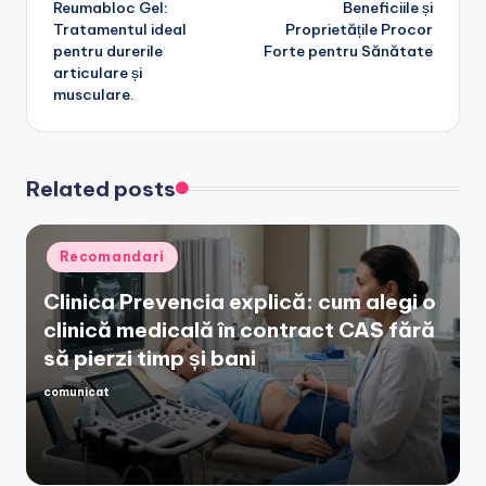
Reumabloc Gel:
Beneficiile și
navigation
Tratamentul ideal
Proprietățile Procor
pentru durerile
Forte pentru Sănătate
articulare și
musculare.
Related posts
Posted
Recomandari
in
Clinica Prevencia explică: cum alegi o
clinică medicală în contract CAS fără
să pierzi timp și bani
comunicat
Posted
by