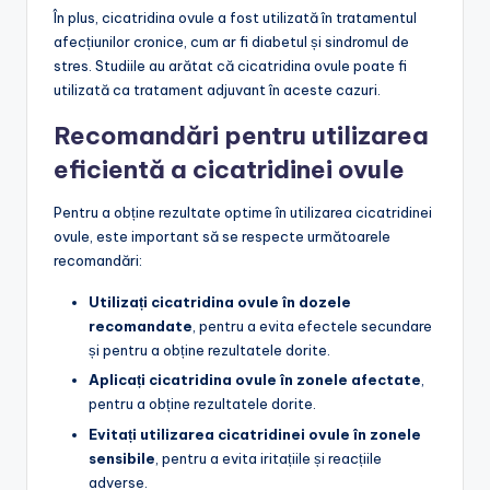
În plus, cicatridina ovule a fost utilizată în tratamentul
afecțiunilor cronice, cum ar fi diabetul și sindromul de
stres. Studiile au arătat că cicatridina ovule poate fi
utilizată ca tratament adjuvant în aceste cazuri.
Recomandări pentru utilizarea
eficientă a cicatridinei ovule
Pentru a obține rezultate optime în utilizarea cicatridinei
ovule, este important să se respecte următoarele
recomandări:
Utilizați cicatridina ovule în dozele
recomandate
, pentru a evita efectele secundare
și pentru a obține rezultatele dorite.
Aplicați cicatridina ovule în zonele afectate
,
pentru a obține rezultatele dorite.
Evitați utilizarea cicatridinei ovule în zonele
sensibile
, pentru a evita iritațiile și reacțiile
adverse.