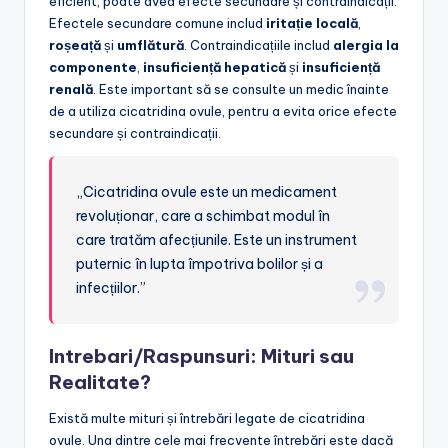
eficient, poate avea efecte secundare și contraindicații.
Efectele secundare comune includ
iritație locală
,
roșeață
și
umflătură
. Contraindicațiile includ
alergia la
componente
,
insuficiență hepatică
și
insuficiență
renală
. Este important să se consulte un medic înainte
de a utiliza cicatridina ovule, pentru a evita orice efecte
secundare și contraindicații.
„Cicatridina ovule este un medicament
revoluționar, care a schimbat modul în
care tratăm afecțiunile. Este un instrument
puternic în lupta împotriva bolilor și a
infecțiilor.”
Intrebari/Raspunsuri: Mituri sau
Realitate?
Există multe mituri și întrebări legate de cicatridina
ovule. Una dintre cele mai frecvente întrebări este dacă