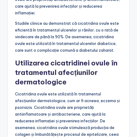
care ajută la prevenirea infecțiilor și reducerea
inflamației.
Studiile clinice au demonstrat că cicatridina ovule este
eficientă în tratamentul ulcerelor și rănilor, cu o rată de
vindecare de până la 90%. De asemenea, cicatridina
ovule este utilizată în tratamentul ulcerelor diabetice,
care sunt o complicație comună a diabetului zaharat.
Utilizarea cicatridinei ovule în
tratamentul afecțiunilor
dermatologice
Cicatridina ovule este utilizată în tratamentul
afecțiunilor dermatologice, cum ar fi acneea, eczema și
psoriazis. Cicatridina ovule are proprietăți
antiinflamatoare și antibacteriene, care ajută la
reducerea inflamației și prevenirea infecțiilor. De
asemenea, cicatridina ovule stimulează producția de
colagen și îmbunătățește procesul de epitelizare, ceea