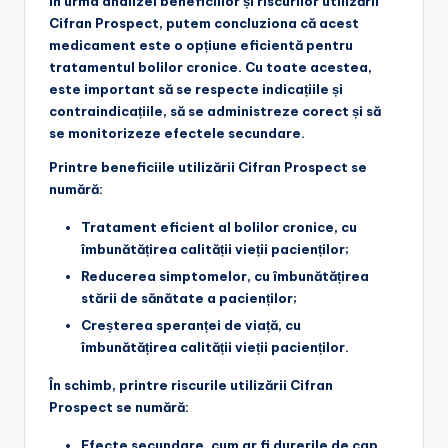
În urma analizei beneficiilor și riscurilor utilizării
Cifran Prospect, putem concluziona că acest
medicament este o opțiune eficientă pentru
tratamentul bolilor cronice. Cu toate acestea,
este important să se respecte indicațiile și
contraindicațiile, să se administreze corect și să
se monitorizeze efectele secundare.
Printre beneficiile utilizării Cifran Prospect se
numără:
Tratament eficient al bolilor cronice
, cu
îmbunătățirea calității vieții pacienților;
Reducerea simptomelor
, cu îmbunătățirea
stării de sănătate a pacienților;
Creșterea speranței de viață
, cu
îmbunătățirea calității vieții pacienților.
În schimb, printre riscurile utilizării Cifran
Prospect se numără:
Efecte secundare
, cum ar fi durerile de cap,