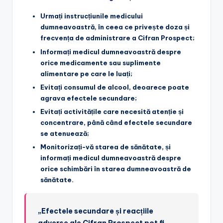
Urmați instrucțiunile medicului
dumneavoastră
, în ceea ce privește doza și
frecvența de administrare a Cifran Prospect;
Informați medicul dumneavoastră
despre
orice medicamente sau suplimente
alimentare pe care le luați;
Evitați consumul de alcool
, deoarece poate
agrava efectele secundare;
Evitați activitățile care necesită atenție și
concentrare
, până când efectele secundare
se atenuează;
Monitorizați-vă starea de sănătate
, și
informați medicul dumneavoastră despre
orice schimbări în starea dumneavoastră de
sănătate.
„Efectele secundare și reacțiile
adverse ale Cifran Prospect pot fi