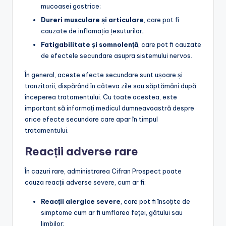
mucoasei gastrice;
Dureri musculare și articulare
, care pot fi
cauzate de inflamația țesuturilor;
Fatigabilitate și somnolență
, care pot fi cauzate
de efectele secundare asupra sistemului nervos.
În general, aceste efecte secundare sunt ușoare și
tranzitorii, dispărând în câteva zile sau săptămâni după
începerea tratamentului. Cu toate acestea, este
important să informați medicul dumneavoastră despre
orice efecte secundare care apar în timpul
tratamentului.
Reacții adverse rare
În cazuri rare, administrarea Cifran Prospect poate
cauza reacții adverse severe, cum ar fi:
Reacții alergice severe
, care pot fi însoțite de
simptome cum ar fi umflarea feței, gâtului sau
limbilor;