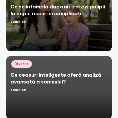
Ce se intampla daca nu tratezi polipii
la copii: riscuri si complicatii
comunicat
Posted
by
Posted
Diverse
in
Ce ceasuri inteligente oferă analiză
avansată a somnului?
comunicat
Posted
by