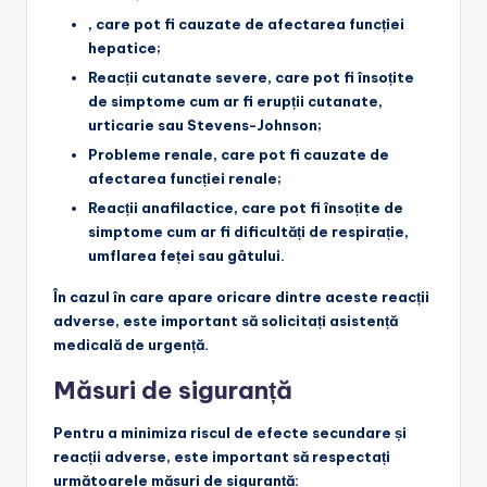
, care pot fi cauzate de afectarea funcției
hepatice;
Reacții cutanate severe
, care pot fi însoțite
de simptome cum ar fi erupții cutanate,
urticarie sau Stevens-Johnson;
Probleme renale
, care pot fi cauzate de
afectarea funcției renale;
Reacții anafilactice
, care pot fi însoțite de
simptome cum ar fi dificultăți de respirație,
umflarea feței sau gâtului.
În cazul în care apare oricare dintre aceste reacții
adverse, este important să solicitați asistență
medicală de urgență.
Măsuri de siguranță
Pentru a minimiza riscul de efecte secundare și
reacții adverse, este important să respectați
următoarele măsuri de siguranță: