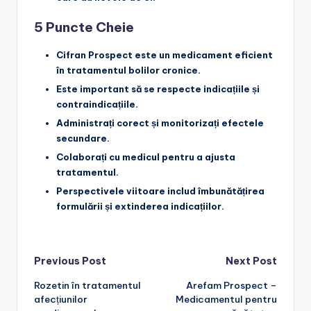
5 Puncte Cheie
Cifran Prospect este un medicament eficient
în tratamentul bolilor cronice
.
Este important să se respecte indicațiile și
contraindicațiile
.
Administrați corect și monitorizați efectele
secundare
.
Colaborați cu medicul pentru a ajusta
tratamentul
.
Perspectivele viitoare includ îmbunătățirea
formulării și extinderea indicațiilor
.
Post
Previous Post
Next Post
Rozetin în tratamentul
Arefam Prospect –
navigation
afecțiunilor
Medicamentul pentru