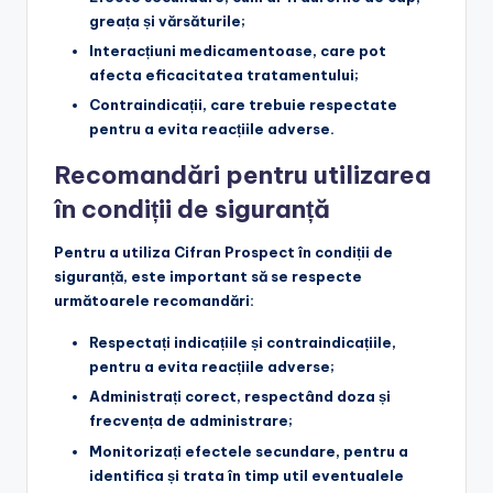
greața și vărsăturile;
Interacțiuni medicamentoase
, care pot
afecta eficacitatea tratamentului;
Contraindicații
, care trebuie respectate
pentru a evita reacțiile adverse.
Recomandări pentru utilizarea
în condiții de siguranță
Pentru a utiliza Cifran Prospect în condiții de
siguranță, este important să se respecte
următoarele recomandări:
Respectați indicațiile și contraindicațiile
,
pentru a evita reacțiile adverse;
Administrați corect
, respectând doza și
frecvența de administrare;
Monitorizați efectele secundare
, pentru a
identifica și trata în timp util eventualele