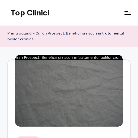
Top Clinici
Skip
to
content
Prima pagină
»
Cifran Prospect: Beneficii și riscuri în tratamentul
bolilor cronice