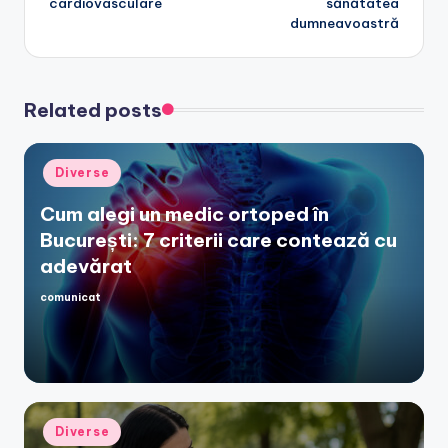
cardiovasculare
sănătatea
dumneavoastră
Related posts
Posted
Diverse
in
Cum alegi un medic ortoped în
București: 7 criterii care contează cu
adevărat
comunicat
Posted
by
Posted
Diverse
in