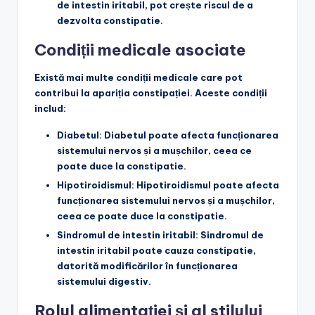
de intestin iritabil, pot crește riscul de a
dezvolta constipatie.
Condiții medicale asociate
Există mai multe condiții medicale care pot
contribui la apariția constipației. Aceste condiții
includ:
Diabetul
: Diabetul poate afecta funcționarea
sistemului nervos și a mușchilor, ceea ce
poate duce la constipatie.
Hipotiroidismul
: Hipotiroidismul poate afecta
funcționarea sistemului nervos și a mușchilor,
ceea ce poate duce la constipatie.
Sindromul de intestin iritabil
: Sindromul de
intestin iritabil poate cauza constipatie,
datorită modificărilor în funcționarea
sistemului digestiv.
Rolul alimentației și al stilului