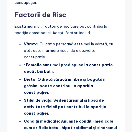
constipației.
Factorii de Risc
Există mai mulți factori de risc care pot contribui la
apariția constipației. Acești factori includ:
Vârsta
: Cu cât o persoană este mai în vârstă, cu
atât este mai mare riscul de a dezvolta
constipatie.
: Femeile sunt mai predispuse la constipatie
decât bărbații.
Dieta
: O dietă săracă în fibre și bogată în
grăsimi poate contribui la apariția
constipației.
Stilul de viață
: Sedentarismul și lipsa de
activitate fizică pot contribui la apariția
constipației.
Condiții medicale
: Anumite condiții medicale,
cum ar fi diabetul, hipotiroidismul și sindromul