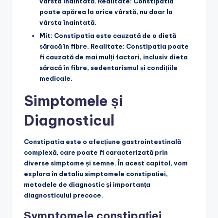
vârsta înaintată.
Realitate: Constipatia
poate apărea la orice vârstă, nu doar la
vârsta înaintată.
Mit: Constipatia este cauzată de o dietă
săracă în fibre.
Realitate: Constipatia poate
fi cauzată de mai mulți factori, inclusiv dieta
săracă în fibre, sedentarismul și condițiile
medicale.
Simptomele și
Diagnosticul
Constipatia este o afecțiune gastrointestinală
complexă, care poate fi caracterizată prin
diverse simptome și semne. În acest capitol, vom
explora în detaliu simptomele constipației,
metodele de diagnostic și importanța
diagnosticului precoce.
Symptomele constipației