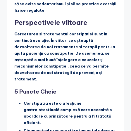
să se evite sedentarismul și să se practice exerciții
fizice regulate.
Perspectivele viitoare
Cercetarea și tratamentul constipației sunt în
continuă evoluție. În viitor, se așteaptă
dezvoltarea de noi tratamente și terapii pentru a
ajuta pacienții cu constipatie. De asemenea, se
așteaptă o mai bună înțelegere a cauzelor și
mecanismelor constipației, ceea ce va permite
dezvoltarea de noi strategii de prevenție și
tratament.
5 Puncte Cheie
Constipatia este o afecțiune
gastrointestinală complexă
care necesită o
abordare cuprinzătoare pentru a fi tratată
eficient.
Diagnosticul precoce și tratamentul adecvat