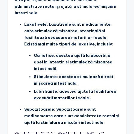
administrate rectal și ajută la stimularea mișcării
intestinale.
Laxativele
: Laxativele sunt medicamente
care stimulează mișcarea intestinală și
facilitează evacuarea materiilor fecale.
Există mai multe tipuri de laxative, inclusiv:
Osmotice: acestea ajută la absorbția
apei în intestin și stimulează mișcarea
intestinală.
Stimulente: acestea stimulează direct
mișcarea intestinală.
Lubrifiante: acestea ajută la facilitarea
evacuării materiilor fecale.
Supozitoarele
: Supozitoarele sunt
medicamente care sunt administrate rectal și
ajută la stimularea mișcării intestinale.