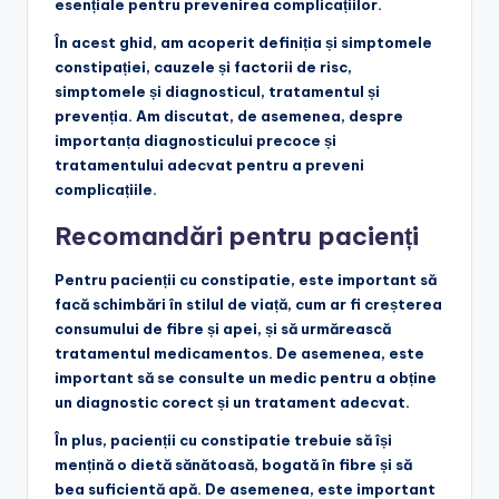
esențiale pentru prevenirea complicațiilor.
În acest ghid, am acoperit definiția și simptomele
constipației, cauzele și factorii de risc,
simptomele și diagnosticul, tratamentul și
prevenția. Am discutat, de asemenea, despre
importanța diagnosticului precoce și
tratamentului adecvat pentru a preveni
complicațiile.
Recomandări pentru pacienți
Pentru pacienții cu constipatie, este important să
facă schimbări în stilul de viață, cum ar fi creșterea
consumului de fibre și apei, și să urmărească
tratamentul medicamentos. De asemenea, este
important să se consulte un medic pentru a obține
un diagnostic corect și un tratament adecvat.
În plus, pacienții cu constipatie trebuie să își
mențină o dietă sănătoasă, bogată în fibre și să
bea suficientă apă. De asemenea, este important