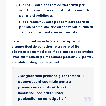
Diabetul
, care poate fi caracterizat prin
simptome similare cu constipatia, cum ar fi
poliuria și polidipsia;
Hipotiroidismul
, care poate fi caracterizat
prin simptome similare cu constipatia, cum ar
fi oboseala și creșterea în greutate.
Este important să se țină cont de faptul că
diagnosticul de constipatie trebuie să fie
efectuat de un medic calificat, care poate evalua
istoricul medical și simptomele pacientului pentru
a stabili un diagnostic corect.
„Diagnosticul precoce și tratamentul
adecvat sunt esențiale pentru
prevenirea complicațiilor și
îmbunătățirea calității vieții
pacienților cu constipatie.”