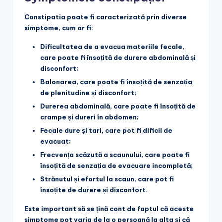
Constipatia poate fi caracterizată prin diverse
simptome, cum ar fi:
Dificultatea de a evacua materiile fecale
,
care poate fi însoțită de durere abdominală și
disconfort;
Balonarea
, care poate fi însoțită de senzația
de plenitudine și disconfort;
Durerea abdominală
, care poate fi însoțită de
crampe și dureri în abdomen;
Fecale dure și tari
, care pot fi dificil de
evacuat;
Frecvența scăzută a scaunului
, care poate fi
însoțită de senzația de evacuare incompletă;
Strănutul și efortul la scaun
, care pot fi
însoțite de durere și disconfort.
Este important să se țină cont de faptul că aceste
simptome pot varia de la o persoană la alta și că