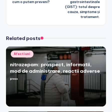
cum o putem preveni?
gastrointestinale
(GIST): totul despre
cauze, simptome și
tratament.
Related posts
Posted
Afectiuni
in
nitrazepam: prospect, informatii,
mod de administrare, reactii adverse
press
Posted
by