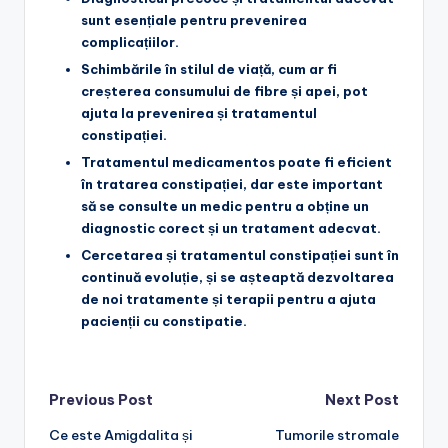
sunt esențiale pentru prevenirea
complicațiilor.
Schimbările în stilul de viață
, cum ar fi
creșterea consumului de fibre și apei, pot
ajuta la prevenirea și tratamentul
constipației.
Tratamentul medicamentos
poate fi eficient
în tratarea constipației, dar este important
să se consulte un medic pentru a obține un
diagnostic corect și un tratament adecvat.
Cercetarea și tratamentul constipației
sunt în
continuă evoluție, și se așteaptă dezvoltarea
de noi tratamente și terapii pentru a ajuta
pacienții cu constipatie.
Post
Previous Post
Next Post
Ce este Amigdalita și
Tumorile stromale
navigation