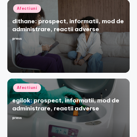
Posted
Afectiuni
in
dithane: prospect, informatii, mod de
administrare, reactii adverse
press
Posted
by
Posted
Afectiuni
in
egilok: prospect, informatii, mod de
administrare, reactii adverse
press
Posted
by