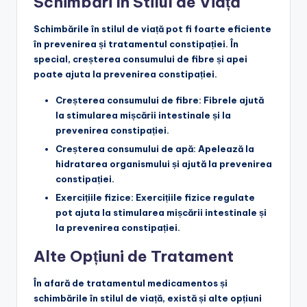
Schimbări în Stilul de Viață
Schimbările în stilul de viață pot fi foarte eficiente
în prevenirea și tratamentul constipației. În
special, creșterea consumului de fibre și apei
poate ajuta la prevenirea constipației.
Creșterea consumului de fibre
: Fibrele ajută
la stimularea mișcării intestinale și la
prevenirea constipației.
Creșterea consumului de apă
: Apelează la
hidratarea organismului și ajută la prevenirea
constipației.
Exercițiile fizice
: Exercițiile fizice regulate
pot ajuta la stimularea mișcării intestinale și
la prevenirea constipației.
Alte Opțiuni de Tratament
În afară de tratamentul medicamentos și
schimbările în stilul de viață, există și alte opțiuni