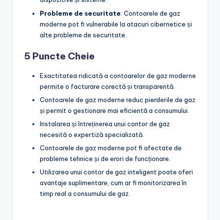
Probleme de securitate
: Contoarele de gaz
moderne pot fi vulnerabile la atacuri cibernetice și
alte probleme de securitate.
5 Puncte Cheie
Exactitatea ridicată a contoarelor de gaz moderne
permite o facturare corectă și transparentă.
Contoarele de gaz moderne reduc pierderile de gaz
și permit o gestionare mai eficientă a consumului.
Instalarea și întreținerea unui contor de gaz
necesită o expertiză specializată.
Contoarele de gaz moderne pot fi afectate de
probleme tehnice și de erori de funcționare.
Utilizarea unui contor de gaz inteligent poate oferi
avantaje suplimentare, cum ar fi monitorizarea în
timp real a consumului de gaz.