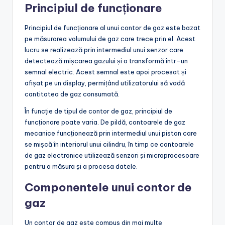
Principiul de funcționare
Principiul de funcționare al unui contor de gaz este bazat
pe măsurarea volumului de gaz care trece prin el. Acest
lucru se realizează prin intermediul unui senzor care
detectează mișcarea gazului și o transformă într-un
semnal electric. Acest semnal este apoi procesat și
afișat pe un display, permițând utilizatorului să vadă
cantitatea de gaz consumată.
În funcție de tipul de contor de gaz, principiul de
funcționare poate varia. De pildă, contoarele de gaz
mecanice funcționează prin intermediul unui piston care
se mișcă în interiorul unui cilindru, în timp ce contoarele
de gaz electronice utilizează senzori și microprocesoare
pentru a măsura și a procesa datele.
Componentele unui contor de
gaz
Un contor de gaz este compus din mai multe