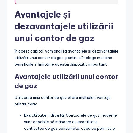
Avantajele și
dezavantajele utilizării
unui contor de gaz
În acest capitol, vom analiza avantajele și dezavantajele
utilizării unui contor de gaz, pentru a înțelege mai bine
beneficiile și limitările acestui dispozitiv important.
Avantajele utilizării unui contor
de gaz
Utilizarea unui contor de gaz oferă multiple avantaje,
printre care:
Exactitate ridicată
: Contoarele de gaz moderne
sunt capabile să măsoare cu exactitate
cantitatea de gaz consumată, ceea ce permite o