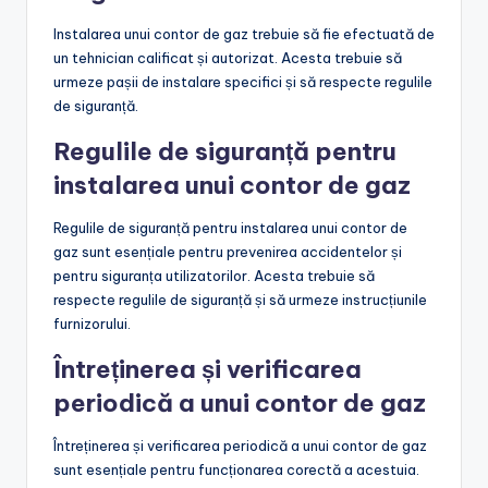
Instalarea unui contor de gaz trebuie să fie efectuată de
un tehnician calificat și autorizat. Acesta trebuie să
urmeze pașii de instalare specifici și să respecte regulile
de siguranță.
Regulile de siguranță pentru
instalarea unui contor de gaz
Regulile de siguranță pentru instalarea unui contor de
gaz sunt esențiale pentru prevenirea accidentelor și
pentru siguranța utilizatorilor. Acesta trebuie să
respecte regulile de siguranță și să urmeze instrucțiunile
furnizorului.
Întreținerea și verificarea
periodică a unui contor de gaz
Întreținerea și verificarea periodică a unui contor de gaz
sunt esențiale pentru funcționarea corectă a acestuia.