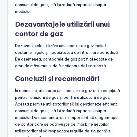
consumul de gaz și să își reducă impactul asupra
mediului.
Dezavantajele utilizării unui
contor de gaz
Dezavantajele utilizării unui contor de gaz includ
costurile inițiale și necesitatea de întreținere periodică.
De asemenea, contoarele de gaz pot fi afectate de
erori de măsurare și de funcționare defectuoasă.
Concluzii și recomandări
În concluzie, utilizarea unui contor de gaz este esențială
pentru furnizorii de gaz și pentru utilizatorii de gaz.
Acesta permite utilizatorilor să își gestioneze eficient
consumul de gaz și să își reducă impactul asupra
mediului. De asemenea, este important să alegem tipul
de contor care se potrivește cel mai bine nevoilor
utilizatorilor și să respectăm regulile de siguranță și