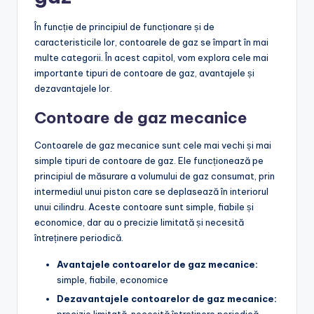
În funcție de principiul de funcționare și de
caracteristicile lor, contoarele de gaz se împart în mai
multe categorii. În acest capitol, vom explora cele mai
importante tipuri de contoare de gaz, avantajele și
dezavantajele lor.
Contoare de gaz mecanice
Contoarele de gaz mecanice sunt cele mai vechi și mai
simple tipuri de contoare de gaz. Ele funcționează pe
principiul de măsurare a volumului de gaz consumat, prin
intermediul unui piston care se deplasează în interiorul
unui cilindru. Aceste contoare sunt simple, fiabile și
economice, dar au o precizie limitată și necesită
întreținere periodică.
Avantajele contoarelor de gaz mecanice:
simple, fiabile, economice
Dezavantajele contoarelor de gaz mecanice:
precizie limitată, necesită întreținere periodică