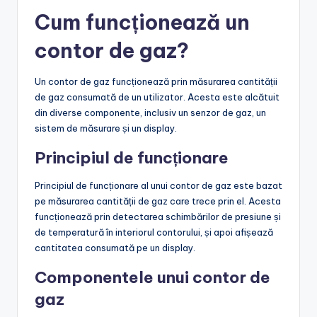
Cum funcționează un
contor de gaz?
Un contor de gaz funcționează prin măsurarea cantității
de gaz consumată de un utilizator. Acesta este alcătuit
din diverse componente, inclusiv un senzor de gaz, un
sistem de măsurare și un display.
Principiul de funcționare
Principiul de funcționare al unui contor de gaz este bazat
pe măsurarea cantității de gaz care trece prin el. Acesta
funcționează prin detectarea schimbărilor de presiune și
de temperatură în interiorul contorului, și apoi afișează
cantitatea consumată pe un display.
Componentele unui contor de
gaz