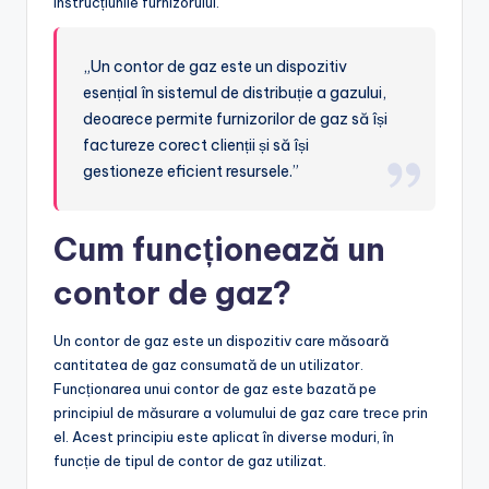
instrucțiunile furnizorului.
„Un contor de gaz este un dispozitiv
esențial în sistemul de distribuție a gazului,
deoarece permite furnizorilor de gaz să își
factureze corect clienții și să își
gestioneze eficient resursele.”
Cum funcționează un
contor de gaz?
Un contor de gaz este un dispozitiv care măsoară
cantitatea de gaz consumată de un utilizator.
Funcționarea unui contor de gaz este bazată pe
principiul de măsurare a volumului de gaz care trece prin
el. Acest principiu este aplicat în diverse moduri, în
funcție de tipul de contor de gaz utilizat.