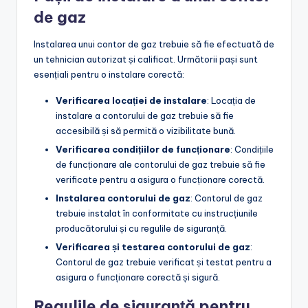
de gaz
Instalarea unui contor de gaz trebuie să fie efectuată de
un tehnician autorizat și calificat. Următorii pași sunt
esențiali pentru o instalare corectă:
Verificarea locației de instalare
: Locația de
instalare a contorului de gaz trebuie să fie
accesibilă și să permită o vizibilitate bună.
Verificarea condițiilor de funcționare
: Condițiile
de funcționare ale contorului de gaz trebuie să fie
verificate pentru a asigura o funcționare corectă.
Instalarea contorului de gaz
: Contorul de gaz
trebuie instalat în conformitate cu instrucțiunile
producătorului și cu regulile de siguranță.
Verificarea și testarea contorului de gaz
:
Contorul de gaz trebuie verificat și testat pentru a
asigura o funcționare corectă și sigură.
Regulile de siguranță pentru