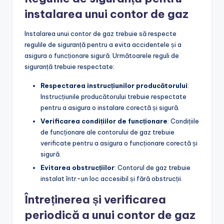
instalarea unui contor de gaz
Instalarea unui contor de gaz trebuie să respecte
regulile de siguranță pentru a evita accidentele și a
asigura o funcționare sigură. Următoarele reguli de
siguranță trebuie respectate:
Respectarea instrucțiunilor producătorului
:
Instrucțiunile producătorului trebuie respectate
pentru a asigura o instalare corectă și sigură.
Verificarea condițiilor de funcționare
: Condițiile
de funcționare ale contorului de gaz trebuie
verificate pentru a asigura o funcționare corectă și
sigură.
Evitarea obstrucțiilor
: Contorul de gaz trebuie
instalat într-un loc accesibil și fără obstrucții.
Întreținerea și verificarea
periodică a unui contor de gaz