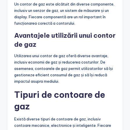
Un contor de gaz este alcătuit din diverse componente,
inclusiv un senzor de gaz, un sistem de măsurare și un
display. Fiecare componentă are un rol important în
funcționarea corectă a contorului.
Avantajele utilizării unui contor
de gaz
Utilizarea unui contor de gaz oferă diverse avantaje,
inclusiv economii de gaz și reducerea costurilor. De
asemenea, contoarele de gaz permit utilizatorilor să își
gestioneze eficient consumul de gaz și să își reducă
impactul asupra mediului.
Tipuri de contoare de
gaz
Există diverse tipuri de contoare de gaz, inclusiv
contoare mecanice, electronice și inteligente. Fiecare