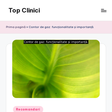
Top Clinici
Skip
to
content
Prima pagină
»
Contor de gaz: funcționalitate și importanță.
Posted
Recomandari