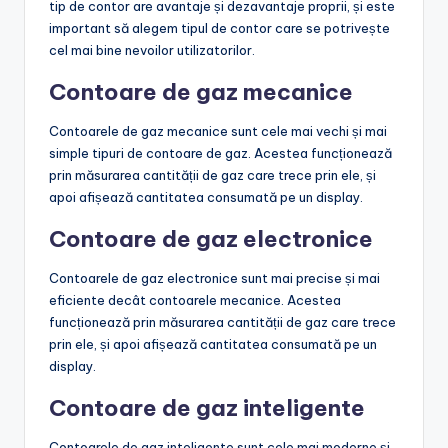
tip de contor are avantaje și dezavantaje proprii, și este
important să alegem tipul de contor care se potrivește
cel mai bine nevoilor utilizatorilor.
Contoare de gaz mecanice
Contoarele de gaz mecanice sunt cele mai vechi și mai
simple tipuri de contoare de gaz. Acestea funcționează
prin măsurarea cantității de gaz care trece prin ele, și
apoi afișează cantitatea consumată pe un display.
Contoare de gaz electronice
Contoarele de gaz electronice sunt mai precise și mai
eficiente decât contoarele mecanice. Acestea
funcționează prin măsurarea cantității de gaz care trece
prin ele, și apoi afișează cantitatea consumată pe un
display.
Contoare de gaz inteligente
Contoarele de gaz inteligente sunt cele mai moderne și