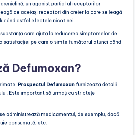
niclină, un agonist parțial al receptorilor
eagă de aceiași receptori din creier la care se leagă
ducând astfel efectele nicotinei.
 substanță care ajută la reducerea simptomelor de
rea satisfacției pe care o simte fumătorul atunci când
ază Defumoxan?
rimate.
Prospectul Defumoxan
furnizează detalii
i. Este important să urmați cu strictețe
 se administrează medicamentul, de exemplu, dacă
buie consumată, etc.