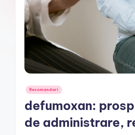
Posted
Recomandari
in
defumoxan: prospe
de administrare, r