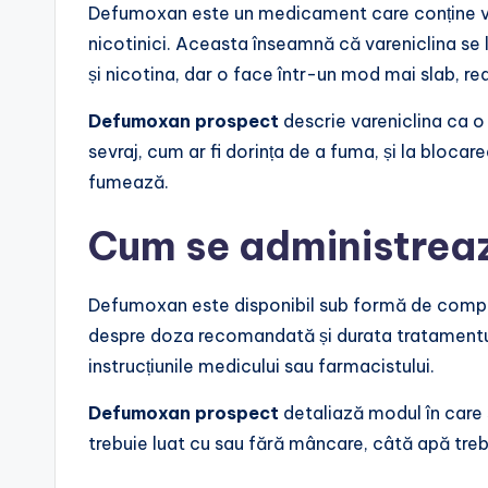
Defumoxan este un medicament care conține vare
nicotinici. Aceasta înseamnă că vareniclina se l
și nicotina, dar o face într-un mod mai slab, re
Defumoxan prospect
descrie vareniclina ca o
sevraj, cum ar fi dorința de a fuma, și la bloca
fumează.
Cum se administre
Defumoxan este disponibil sub formă de comp
despre doza recomandată și durata tratamentulu
instrucțiunile medicului sau farmacistului.
Defumoxan prospect
detaliază modul în care
trebuie luat cu sau fără mâncare, câtă apă tre