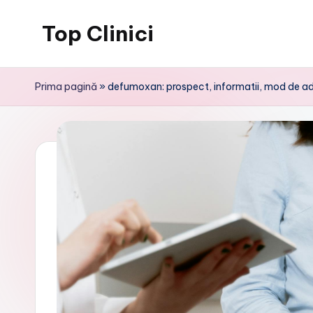
Top Clinici
Skip
to
content
Prima pagină
»
defumoxan: prospect, informatii, mod de adm