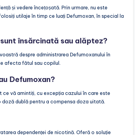
ă și vedere încețoșată. Prin urmare, nu este
siți utilaje în timp ce luați Defumoxan, în special la
sunt însărcinată sau alăptez?
voastră despre administrarea Defumoxanului în
e afecta fătul sau copilul.
 iau Defumoxan?
t ce vă amintiți, cu excepția cazului în care este
o doză dublă pentru a compensa doza uitată.
atarea dependenței de nicotină. Oferă o soluție