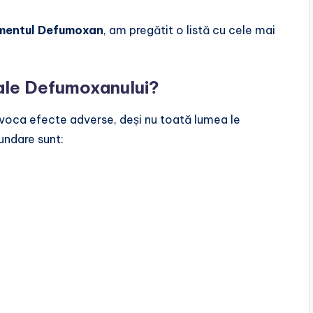
mentul Defumoxan
, am pregătit o listă cu cele mai
 ale Defumoxanului?
oca efecte adverse, deși nu toată lumea le
ndare sunt: