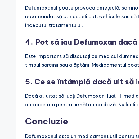
Defumoxanul poate provoca amețeală, somnolenț
recomandat să conduceți autovehicule sau să folo
începutul tratamentului.
4. Pot să iau Defumoxan dacă 
Este important să discutați cu medicul dumnea
timpul sarcinii sau alăptării. Medicamentul poat
5. Ce se întâmplă dacă uit să
Dacă ați uitat să luați Defumoxan, luați-l imedia
aproape ora pentru următoarea doză. Nu luați 
Concluzie
Defumoxanul este un medicament util pentru tr