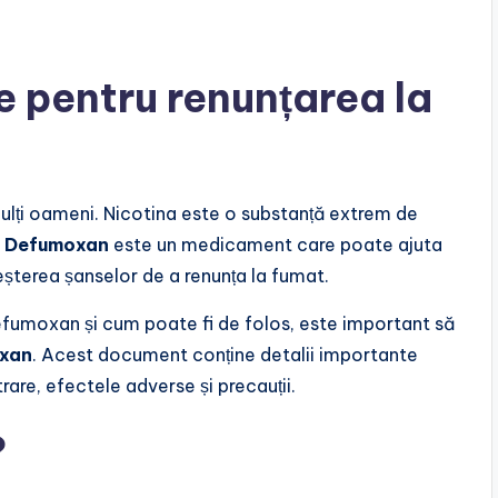
e pentru renunțarea la
ulți oameni. Nicotina este o substanță extrem de
.
Defumoxan
este un medicament care poate ajuta
șterea șanselor de a renunța la fumat.
efumoxan și cum poate fi de folos, este important să
oxan
. Acest document conține detalii importante
are, efectele adverse și precauții.
?