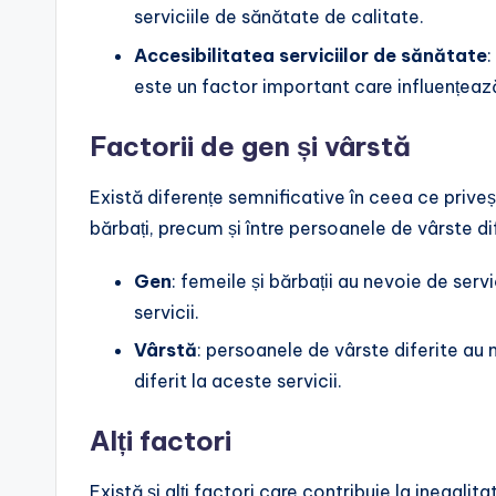
serviciile de sănătate de calitate.
Accesibilitatea serviciilor de sănătate
:
este un factor important care influențează
Factorii de gen și vârstă
Există diferențe semnificative în ceea ce priveș
bărbați, precum și între persoanele de vârste di
Gen
: femeile și bărbații au nevoie de serv
servicii.
Vârstă
: persoanele de vârste diferite au 
diferit la aceste servicii.
Alți factori
Există și alți factori care contribuie la inegalita