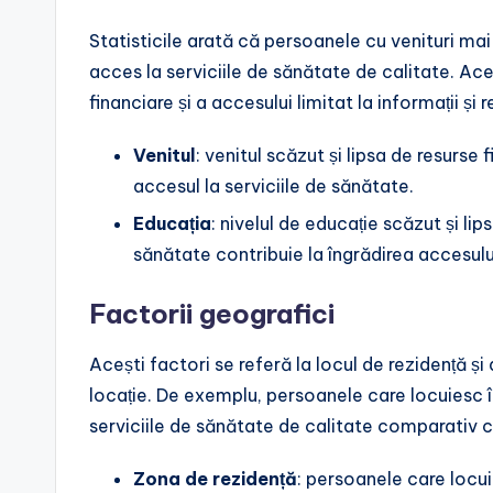
Statisticile arată că persoanele cu venituri mai
acces la serviciile de sănătate de calitate. Ace
financiare și a accesului limitat la informații și r
Venitul
: venitul scăzut și lipsa de resurse 
accesul la serviciile de sănătate.
Educația
: nivelul de educație scăzut și lip
sănătate contribuie la îngrădirea accesului
Factorii geografici
Acești factori se referă la locul de rezidență și
locație. De exemplu, persoanele care locuiesc î
serviciile de sănătate de calitate comparativ 
Zona de rezidență
: persoanele care locui