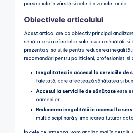
persoanele în vârstă și cele din zonele rurale.
Obiectivele articolului
Acest articol are ca obiectiv principal analizare
sănătate și a efectelor sale asupra sănătății și
prezenta și soluțiile pentru reducerea inegalități
recomandări pentru politicieni, profesioniști și 
Inegalitatea în accesul la serviciile de
fațetată, care afectează sănătatea și bu
Accesul la serviciile de sănătate
este es
oamenilor.
Reducerea inegalității în accesul la serv
multidisciplinară și implicarea tuturor acto
În cele ce urmează, vom analiza mai în detaliu ca