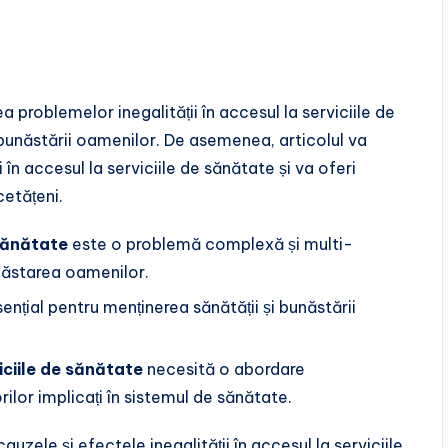
a problemelor inegalității în accesul la serviciile de
 bunăstării oamenilor. De asemenea, articolul va
i în accesul la serviciile de sănătate și va oferi
cetățeni.
 sănătate
este o problemă complexă și multi-
năstarea oamenilor.
ențial pentru menținerea sănătății și bunăstării
iciile de sănătate
necesită o abordare
rilor implicați în sistemul de sănătate.
uzele și efectele inegalității în accesul la serviciile