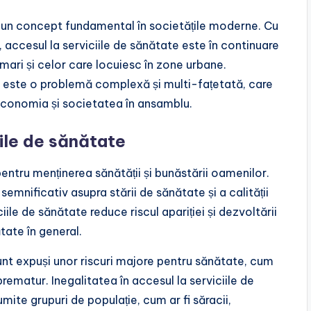
te un concept fundamental în societățile moderne. Cu
, accesul la serviciile de sănătate este în continuare
 mari și celor care locuiesc în zone urbane.
te este o problemă complexă și multi-fațetată, care
economia și societatea în ansamblu.
iile de sănătate
pentru menținerea sănătății și bunăstării oamenilor.
emnificativ asupra stării de sănătate și a calității
ile de sănătate reduce riscul apariției și dezvoltării
tate în general.
unt expuși unor riscuri majore pentru sănătate, cum
prematur. Inegalitatea în accesul la serviciile de
te grupuri de populație, cum ar fi săracii,