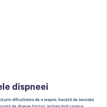
ele dispneei
prin dificultatea de a respira, însoțită de senzația
uzată de diverse factori, inclusiv boli cronice,