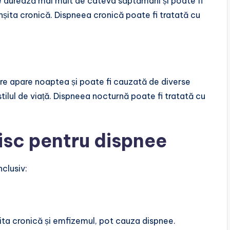
 durează mai mult de câteva săptămâni și poate fi
onșita cronică. Dispneea cronică poate fi tratată cu
e apare noaptea și poate fi cauzată de diverse
 stilul de viață. Dispneea nocturnă poate fi tratată cu
risc pentru dispnee
clusiv:
nșita cronică și emfizemul, pot cauza dispnee.