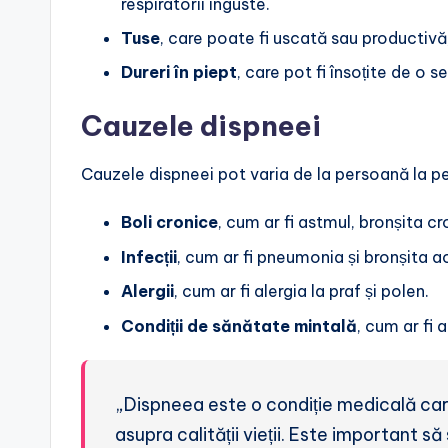
respiratorii înguste.
Tuse
, care poate fi uscată sau productivă,
Dureri în piept
, care pot fi însoțite de o s
Cauzele dispneei
Cauzele dispneei pot varia de la persoană la 
Boli cronice
, cum ar fi astmul, bronșita c
Infecții
, cum ar fi pneumonia și bronșita a
Alergii
, cum ar fi alergia la praf și polen.
Condiții de sănătate mintală
, cum ar fi 
„Dispneea este o condiție medicală ca
asupra calității vieții. Este important să