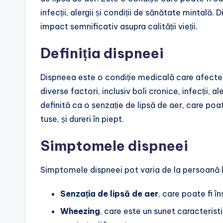
infecții, alergii și condiții de sănătate mintală
impact semnificativ asupra calității vieții.
Definiția dispneei
Dispneea este o condiție medicală care afectea
diverse factori, inclusiv boli cronice, infecții, a
definită ca o senzație de lipsă de aer, care poa
tuse, și dureri în piept.
Simptomele dispneei
Simptomele dispneei pot varia de la persoană
Senzația de lipsă de aer
, care poate fi î
Wheezing
, care este un sunet caracterist