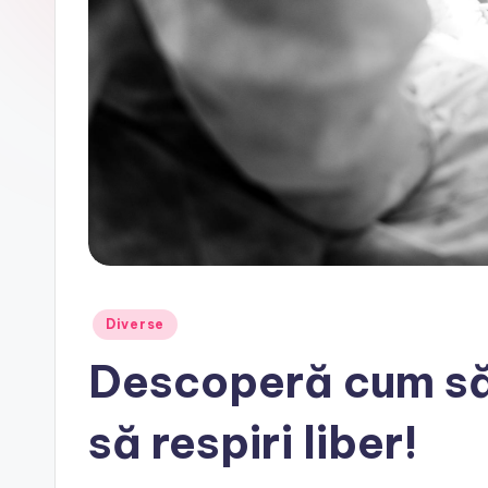
Posted
Diverse
in
Descoperă cum să 
să respiri liber!