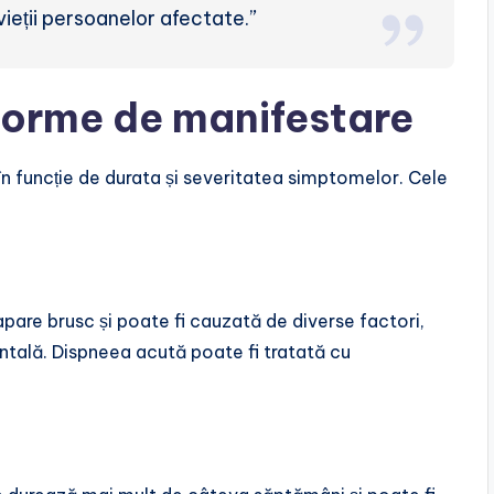
ieții persoanelor afectate.”
 forme de manifestare
 în funcție de durata și severitatea simptomelor. Cele
are brusc și poate fi cauzată de diverse factori,
 mintală. Dispneea acută poate fi tratată cu