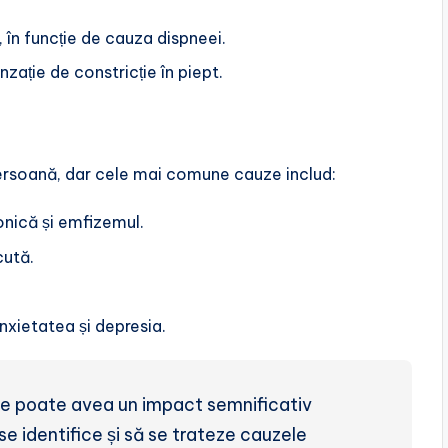
 în funcție de cauza dispneei.
enzație de constricție în piept.
persoană, dar cele mai comune cauze includ:
ronică și emfizemul.
cută.
anxietatea și depresia.
re poate avea un impact semnificativ
 se identifice și să se trateze cauzele