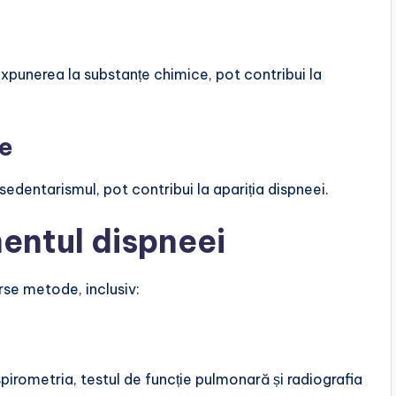
expunerea la substanțe chimice, pot contribui la
le
i sedentarismul, pot contribui la apariția dispneei.
entul dispneei
erse metode, inclusiv:
irometria, testul de funcție pulmonară și radiografia