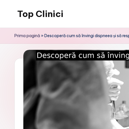
Top Clinici
Skip
to
content
Prima pagină
»
Descoperă cum să învingi dispneea și să respir