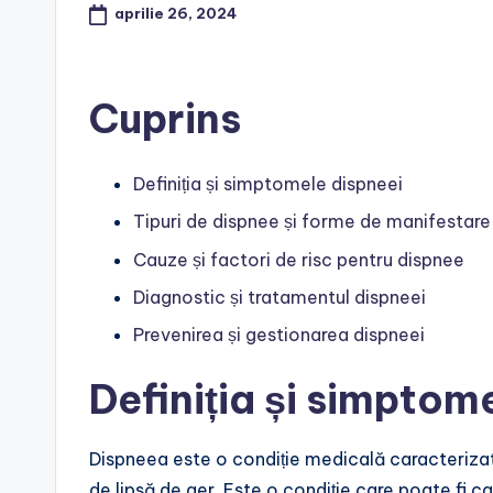
aprilie 26, 2024
Cuprins
Definiția și simptomele dispneei
Tipuri de dispnee și forme de manifestare
Cauze și factori de risc pentru dispnee
Diagnostic și tratamentul dispneei
Prevenirea și gestionarea dispneei
Definiția și simptom
Dispneea este o condiție medicală caracterizată 
de lipsă de aer. Este o condiție care poate fi ca