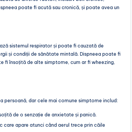
. Dispneea poate fi acută sau cronică, și poate avea un
ză sistemul respirator și poate fi cauzată de
lergii și condiții de sănătate mintală. Dispneea poate fi
te fi însoțită de alte simptome, cum ar fi wheezing,
 la persoană, dar cele mai comune simptome includ:
nsoțită de o senzație de anxietate și panică.
ic care apare atunci când aerul trece prin căile