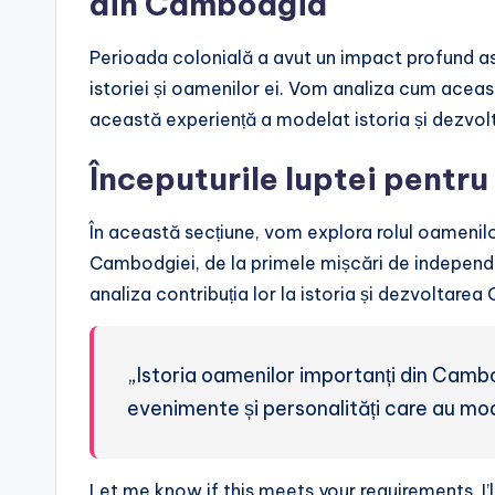
din Cambodgia
Perioada colonială a avut un impact profund a
istoriei și oamenilor ei. Vom analiza cum aceast
această experiență a modelat istoria și dezvo
Începuturile luptei pentr
În această secțiune, vom explora rolul oamenilo
Cambodgiei, de la primele mișcări de independ
analiza contribuția lor la istoria și dezvoltare
„Istoria oamenilor importanți din Camb
evenimente și personalități care au mode
Let me know if this meets your requirements. I