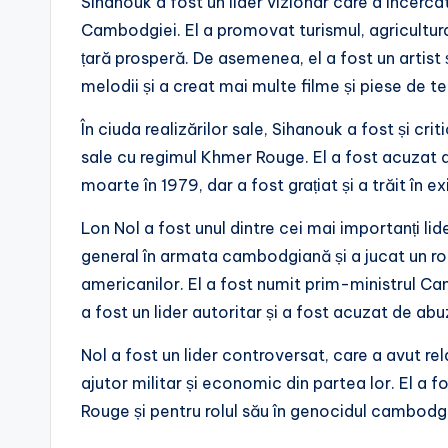
Sihanouk a fost un lider vizionar care a încerc
Cambodgiei. El a promovat turismul, agricultur
țară prosperă. De asemenea, el a fost un artist
melodii și a creat mai multe filme și piese de te
În ciuda realizărilor sale, Sihanouk a fost și crit
sale cu regimul Khmer Rouge. El a fost acuzat d
moarte în 1979, dar a fost grațiat și a trăit în e
Lon Nol a fost unul dintre cei mai importanți lid
general în armata cambodgiană și a jucat un rol 
americanilor. El a fost numit prim-ministrul Cam
a fost un lider autoritar și a fost acuzat de abu
Nol a fost un lider controversat, care a avut rel
ajutor militar și economic din partea lor. El a fo
Rouge și pentru rolul său în genocidul cambodg