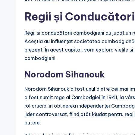
Regii și Conducători
Regii și conducătorii cambodgieni au jucat un ro
Aceștia au influențat societatea cambodgiană în
prezent. În acest capitol, vom explora viețile și
cambodgieni.
Norodom Sihanouk
Norodom Sihanouk a fost unul dintre cei mai im
a fost numit rege al Cambodgiei în 1941, la vârst
rol crucial în obținerea independenței Cambodgie
lider controversat, fiind atât lăudat pentru reali
putere.