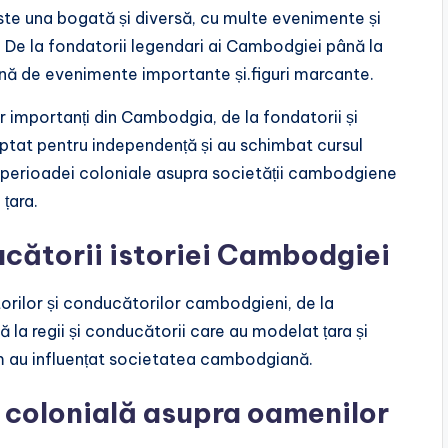
ste una bogată și diversă, cu multe evenimente și
i. De la fondatorii legendari ai Cambodgiei până la
ină de evenimente importante și.figuri marcante.
 importanți din Cambodgia, de la fondatorii și
uptat pentru independență și au schimbat cursul
 perioadei coloniale asupra societății cambodgiene
țara.
ucătorii istoriei Cambodgiei
orilor și conducătorilor cambodgieni, de la
la regii și conducătorii care au modelat țara și
cum au influențat societatea cambodgiană.
 colonială asupra oamenilor