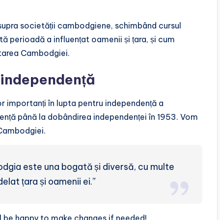
supra societății cambodgiene, schimbând cursul
ă perioadă a influențat oamenii și țara, și cum
ltarea Cambodgiei.
u independență
r importanți în lupta pentru independență a
ență până la dobândirea independenței în 1953. Vom
a Cambodgiei.
odgia este una bogată și diversă, cu multe
lat țara și oamenii ei.”
’ll be happy to make changes if needed!