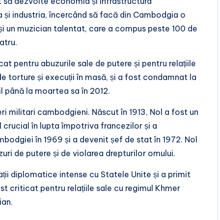
at să dezvolte economia și infrastructura
a și industria, încercând să facă din Cambodgia o
 și un muzician talentat, care a compus peste 100 de
atru.
icat pentru abuzurile sale de putere și pentru relațiile
e torture și execuții în masă, și a fost condamnat la
xil până la moartea sa în 2012.
eri militari cambodgieni. Născut în 1913, Nol a fost un
crucial în lupta împotriva francezilor și a
bodgiei în 1969 și a devenit șef de stat în 1972. Nol
zuri de putere și de violarea drepturilor omului.
ații diplomatice intense cu Statele Unite și a primit
st criticat pentru relațiile sale cu regimul Khmer
ian.