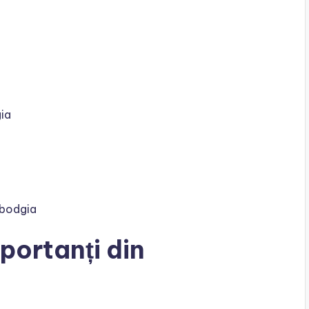
ia
mbodgia
portanți din