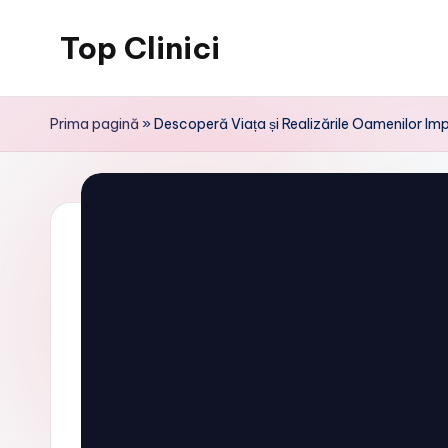
Top Clinici
Skip
to
content
Prima pagină
»
Descoperă Viața și Realizările Oamenilor I