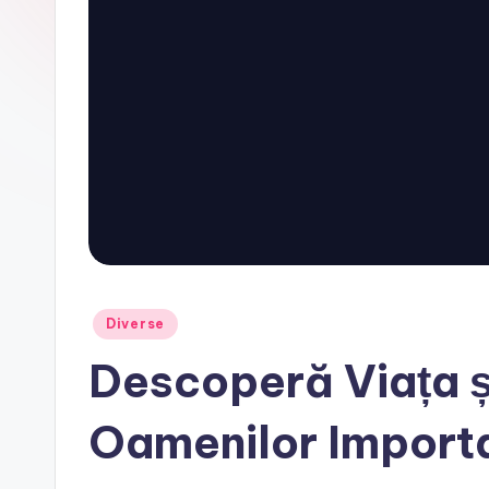
Posted
Diverse
in
Descoperă Viața și
Oamenilor Import