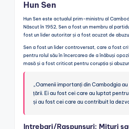
Hun Sen
Hun Sen este actualul prim-ministru al Cambodgiei
Născut în 1952, Sen a fost un membru al partidul
fost un lider autoritar și a fost acuzat de abuzu
Sen a fost un lider controversat, care a fost cri
pentru rolul său în încercarea de a înăbuși opoziț
masă și a fost criticat pentru corupția și abuzur
„Oamenii importanți din Cambodgia au fo
țării. Ei au fost cei care au luptat pen
și au fost cei care au contribuit la dezvo
Intrebari/Raspunsuri: Mituri s