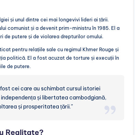
 și unul dintre cei mai longevivi lideri ai țării.
ui comunist și a devenit prim-ministru în 1985. El a
ri de putere și de violarea drepturilor omului.
ticat pentru relațiile sale cu regimul Khmer Rouge și
ia politică. El a fost acuzat de torture și execuții în
ile de putere.
st cei care au schimbat cursul istoriei
tru independența și libertatea cambodgiană,
ltarea și prosperitatea țării.”
au Realitate?