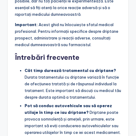
posibile, dar nu toți pacienții le experimentează. Este
esențial să fiți atenți la orice reacție adversă și să o
raportați medicului dumneavoastră.
Important:
Acest ghid nu înlocuiește sfatul medical
profesional. Pentru informații specifice despre driptane
prospect, administrare și reacții adverse, consultați
medicul dumneavoastră sau farmacistul.
Întrebări frecvente
Cât timp durează tratamentul cu driptane?
Durata tratamentului cu driptane variază în funcție
de afecțiunea tratată și de răspunsul individual la
tratament. Este important să discuți cu medicul tău
despre durata optimă a tratamentului.
Pot să conduc autovehicule sau să operez
utilaje în timp ce iau driptane?
Driptane poate
provoca somnolență și amețeli, prin urmare, este
important să eviți conducerea autovehiculelor sau
operarea utilajelor în timp ce iei acest medicament.