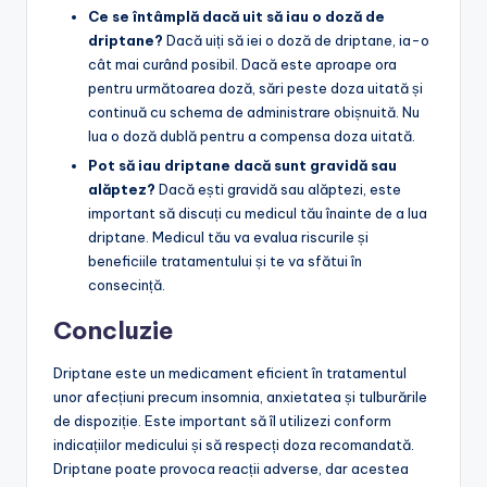
Ce se întâmplă dacă uit să iau o doză de
driptane?
Dacă uiți să iei o doză de driptane, ia-o
cât mai curând posibil. Dacă este aproape ora
pentru următoarea doză, sări peste doza uitată și
continuă cu schema de administrare obișnuită. Nu
lua o doză dublă pentru a compensa doza uitată.
Pot să iau driptane dacă sunt gravidă sau
alăptez?
Dacă ești gravidă sau alăptezi, este
important să discuți cu medicul tău înainte de a lua
driptane. Medicul tău va evalua riscurile și
beneficiile tratamentului și te va sfătui în
consecință.
Concluzie
Driptane este un medicament eficient în tratamentul
unor afecțiuni precum insomnia, anxietatea și tulburările
de dispoziție. Este important să îl utilizezi conform
indicațiilor medicului și să respecți doza recomandată.
Driptane poate provoca reacții adverse, dar acestea