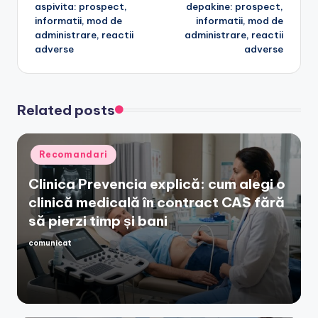
aspivita: prospect,
depakine: prospect,
navigation
informatii, mod de
informatii, mod de
administrare, reactii
administrare, reactii
adverse
adverse
Related posts
Posted
Recomandari
in
Clinica Prevencia explică: cum alegi o
clinică medicală în contract CAS fără
să pierzi timp și bani
comunicat
Posted
by