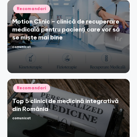
Posted
Recomandari
in
Motion Clinic – clinică de recuperare
medicală pentru pacienți care vor să
se miște mai bine
comunicat
Posted
by
Posted
Recomandari
in
Top 5 clinici de medicină integrativă
din România
comunicat
Posted
by