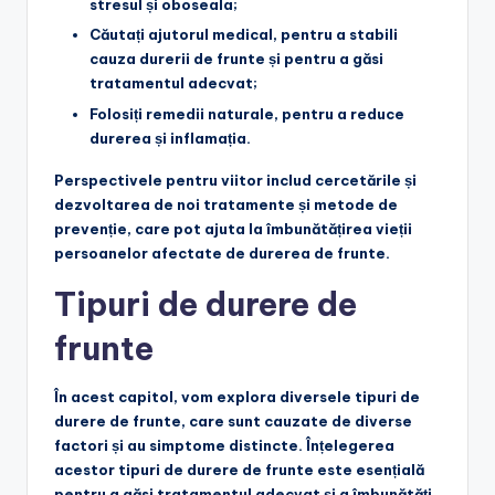
stresul și oboseala;
Căutați ajutorul medical
, pentru a stabili
cauza durerii de frunte și pentru a găsi
tratamentul adecvat;
Folosiți remedii naturale
, pentru a reduce
durerea și inflamația.
Perspectivele pentru viitor includ cercetările și
dezvoltarea de noi tratamente și metode de
prevenție, care pot ajuta la îmbunătățirea vieții
persoanelor afectate de durerea de frunte.
Tipuri de durere de
frunte
În acest capitol, vom explora diversele tipuri de
durere de frunte, care sunt cauzate de diverse
factori și au simptome distincte. Înțelegerea
acestor tipuri de durere de frunte este esențială
pentru a găsi tratamentul adecvat și a îmbunătăți