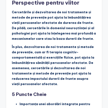
Perspective pentru viitor
Cercetările și dezvoltarea de noi tratamente și
metode de prevenție pot ajuta la îmbunătățirea
vieții persoanelor afectate de durerea de frunte.
De pildă, cercetările în domeniul neuroștiinței și al
psihologiei pot ajuta la înțelegerea mai profundă a
mecanismelor care stau la baza durerii de frunte.
În plus, dezvoltarea de noi tratamente și metode
de prevenție, cum ar fi terapia cognitiv-
comportamentală și exercițiile fizice, pot ajuta la
îmbunătățirea sănătății persoanelor afectate. De
asemenea, cercetările și dezvoltarea de noi
tratamente și metode de prevenție pot ajuta la
reducerea impactului durerii de frunte asupra
vieții persoanelor afectate.
5 Puncte Cheie
Importanța unei abordări integrate
pentru