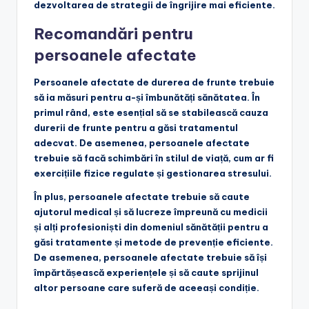
dezvoltarea de strategii de îngrijire mai eficiente.
Recomandări pentru
persoanele afectate
Persoanele afectate de durerea de frunte trebuie
să ia măsuri pentru a-și îmbunătăți sănătatea. În
primul rând, este esențial să se stabilească cauza
durerii de frunte pentru a găsi tratamentul
adecvat. De asemenea, persoanele afectate
trebuie să facă schimbări în stilul de viață, cum ar fi
exercițiile fizice regulate și gestionarea stresului.
În plus, persoanele afectate trebuie să caute
ajutorul medical și să lucreze împreună cu medicii
și alți profesioniști din domeniul sănătății pentru a
găsi tratamente și metode de prevenție eficiente.
De asemenea, persoanele afectate trebuie să își
împărtășească experiențele și să caute sprijinul
altor persoane care suferă de aceeași condiție.