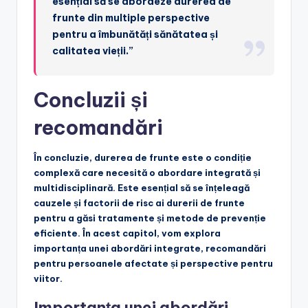
esențial să se abordeze durerea de
frunte din multiple perspective
pentru a îmbunătăți sănătatea și
calitatea vieții.”
Concluzii și
recomandări
În concluzie, durerea de frunte este o condiție
complexă care necesită o abordare integrată și
multidisciplinară. Este esențial să se înțeleagă
cauzele și factorii de risc ai durerii de frunte
pentru a găsi tratamente și metode de prevenție
eficiente. În acest capitol, vom explora
importanța unei abordări integrate, recomandări
pentru persoanele afectate și perspective pentru
viitor.
Importanța unei abordări