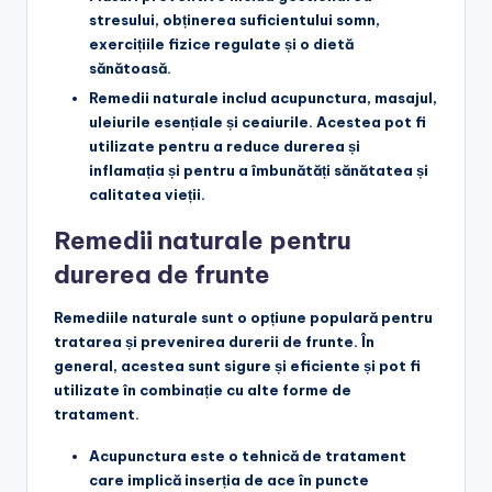
stresului, obținerea suficientului somn,
exercițiile fizice regulate și o dietă
sănătoasă.
Remedii naturale
includ acupunctura, masajul,
uleiurile esențiale și ceaiurile. Acestea pot fi
utilizate pentru a reduce durerea și
inflamația și pentru a îmbunătăți sănătatea și
calitatea vieții.
Remedii naturale pentru
durerea de frunte
Remediile naturale sunt o opțiune populară pentru
tratarea și prevenirea durerii de frunte. În
general, acestea sunt sigure și eficiente și pot fi
utilizate în combinație cu alte forme de
tratament.
Acupunctura
este o tehnică de tratament
care implică inserția de ace în puncte