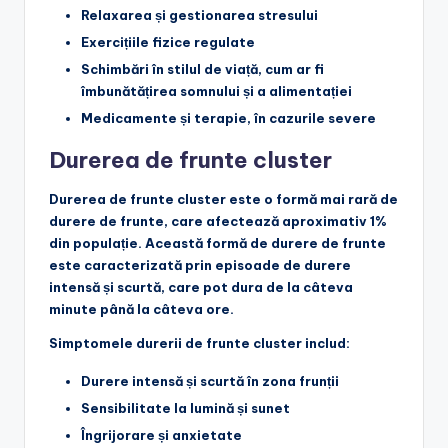
Relaxarea și gestionarea stresului
Exercițiile fizice regulate
Schimbări în stilul de viață, cum ar fi
îmbunătățirea somnului și a alimentației
Medicamente și terapie, în cazurile severe
Durerea de frunte cluster
Durerea de frunte cluster este o formă mai rară de
durere de frunte, care afectează aproximativ 1%
din populație. Această formă de durere de frunte
este caracterizată prin episoade de durere
intensă și scurtă, care pot dura de la câteva
minute până la câteva ore.
Simptomele durerii de frunte cluster includ:
Durere intensă și scurtă în zona frunții
Sensibilitate la lumină și sunet
Îngrijorare și anxietate