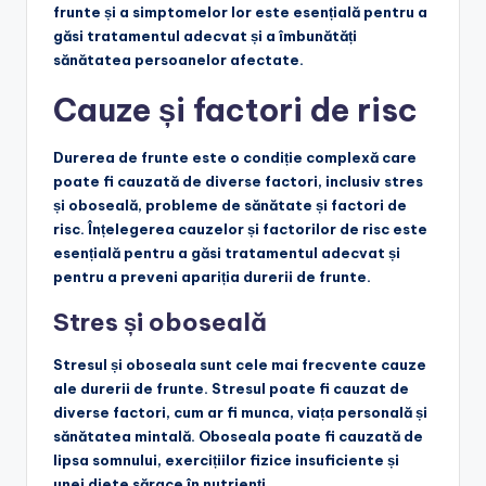
frunte și a simptomelor lor este esențială pentru a
găsi tratamentul adecvat și a îmbunătăți
sănătatea persoanelor afectate.
Cauze și factori de risc
Durerea de frunte este o condiție complexă care
poate fi cauzată de diverse factori, inclusiv stres
și oboseală, probleme de sănătate și factori de
risc. Înțelegerea cauzelor și factorilor de risc este
esențială pentru a găsi tratamentul adecvat și
pentru a preveni apariția durerii de frunte.
Stres și oboseală
Stresul și oboseala sunt cele mai frecvente cauze
ale durerii de frunte. Stresul poate fi cauzat de
diverse factori, cum ar fi munca, viața personală și
sănătatea mintală. Oboseala poate fi cauzată de
lipsa somnului, exercițiilor fizice insuficiente și
unei diete sărace în nutrienți.