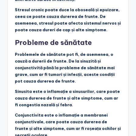
Stresul cronic
poate duce la oboseală și epuizare,
ceea ce poate cauza durerea de frunte. De
asemenea, stresul poate afecta sistemul nervos și
poate cauza dureri de cap și alte simptome.
Probleme de sănătate
Problemele de sănătate pot fi, de asemenea, o
cauză a durerii de frunte. De la sinuzită și
conjunctivită până la probleme de sănătate mai
grave, cum ar fi tumori și infecții, aceste condiții
pot cauza durerea de frunte.
Sinusita
este o inflamație a sinusurilor, care poate
cauza durerea de frunte și alte simptome, cum ar
fi congestia nazală și febra.
Conjunctivita
este o inflamație a membranei
conjunctivale, care poate cauza durerea de
frunte și alte simptome, cum ar fi roșeața ochilor și
secreții oculare.