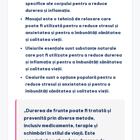
specifice ale corpului pentru a reduce
durerea și inflamația.
Masajul
este o tehnică de relaxare care
poate fi utilizată pentru a reduce stresul și
anxietatea și pentru a îmbunătăți sănătatea
și calitatea vieții.
Uleiurile esențiale
sunt substanțe naturale
care pot fi utilizate pentru a reduce durerea
și inflamația și pentru a îmbunătăți sănătatea
și calitatea vieții.
Ceaiurile
sunt o opțiune populară pentru a
reduce stresul și anxietatea și pentru a
îmbunătăți sănătatea și calitatea vieții.
„Durerea de frunte poate fi tratată și
prevenită prin diverse metode,
inclusiv medicamente, terapie și
schimbări în stilul de viață. Este