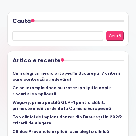
Caută
Caută
Articole recente
Cum alegi un medic ortoped în București: 7 criterii
care contează cu adevărat
Ce se intampla daca nu tratezi polipii la copii:
riscuri si complicatii
Wegovy, prima pastilă GLP-1 pentru slăbit,
primește undă verde de la Comisia Europeană
Top clinici de implant dentar din București în 2026:
criterii de alegere
Clinica Prevencia explică: cum alegi o clinică