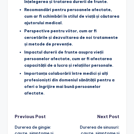
înțelegerea și tratarea durerii de frunte.
Recomandări pentru persoanele afectate
,
cum ar fi schimbări în stilul de viață și căutarea
ajutorului medical.
Perspective pentru viitor
, cum ar fi
cercetările și dezvoltarea de noi tratamente
și metode de prevenție.
Impactul durerii de frunte asupra vieții
persoanelor afectate
, cum ar fi afectarea
capacității de a lucra și relațiilor personale.
Importanța colaborării între medici și alți
profesioniști din domeniul sănătății
pentru a
oferi o îngrijire mai bună persoanelor
afectate.
Post
Previous Post
Next Post
Durerea de gingie:
Durerea de sinusuri:
navigation
cauze, simptome și
cauze, simptome și