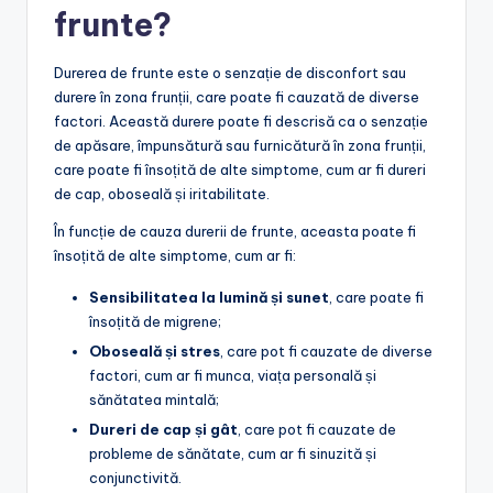
frunte?
Durerea de frunte este o senzație de disconfort sau
durere în zona frunții, care poate fi cauzată de diverse
factori. Această durere poate fi descrisă ca o senzație
de apăsare, împunsătură sau furnicătură în zona frunții,
care poate fi însoțită de alte simptome, cum ar fi dureri
de cap, oboseală și iritabilitate.
În funcție de cauza durerii de frunte, aceasta poate fi
însoțită de alte simptome, cum ar fi:
Sensibilitatea la lumină și sunet
, care poate fi
însoțită de migrene;
Oboseală și stres
, care pot fi cauzate de diverse
factori, cum ar fi munca, viața personală și
sănătatea mintală;
Dureri de cap și gât
, care pot fi cauzate de
probleme de sănătate, cum ar fi sinuzită și
conjunctivită.