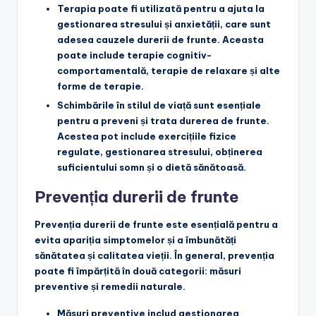
Terapia
poate fi utilizată pentru a ajuta la
gestionarea stresului și anxietății, care sunt
adesea cauzele durerii de frunte. Aceasta
poate include terapie cognitiv-
comportamentală, terapie de relaxare și alte
forme de terapie.
Schimbările în stilul de viață
sunt esențiale
pentru a preveni și trata durerea de frunte.
Acestea pot include exercițiile fizice
regulate, gestionarea stresului, obținerea
suficientului somn și o dietă sănătoasă.
Prevenția durerii de frunte
Prevenția durerii de frunte este esențială pentru a
evita apariția simptomelor și a îmbunătăți
sănătatea și calitatea vieții. În general, prevenția
poate fi împărțită în două categorii: măsuri
preventive și remedii naturale.
Măsuri preventive
includ gestionarea