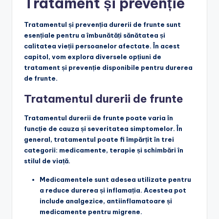
Tratament și prevenție
Tratamentul și prevenția durerii de frunte sunt
esențiale pentru a îmbunătăți sănătatea și
calitatea vieții persoanelor afectate. În acest
capitol, vom explora diversele opțiuni de
tratament și prevenție disponibile pentru durerea
de frunte.
Tratamentul durerii de frunte
Tratamentul durerii de frunte poate varia în
funcție de cauza și severitatea simptomelor. În
general, tratamentul poate fi împărțit în trei
categorii: medicamente, terapie și schimbări în
stilul de viață.
Medicamentele
sunt adesea utilizate pentru
a reduce durerea și inflamația. Acestea pot
include analgezice, antiinflamatoare și
medicamente pentru migrene.