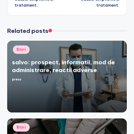
tratament.
tratament.
Related posts
Posted
Stiri
in
salvo: prospect, informatii, mod de
administrare, reactii adverse
press
Posted
by
Posted
Stiri
in