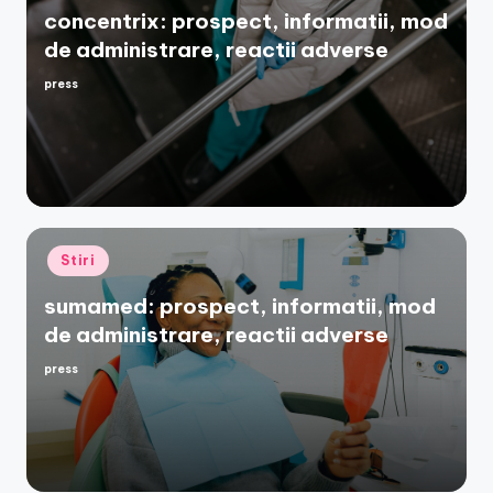
concentrix: prospect, informatii, mod
de administrare, reactii adverse
press
Posted
by
Posted
Stiri
in
sumamed: prospect, informatii, mod
de administrare, reactii adverse
press
Posted
by