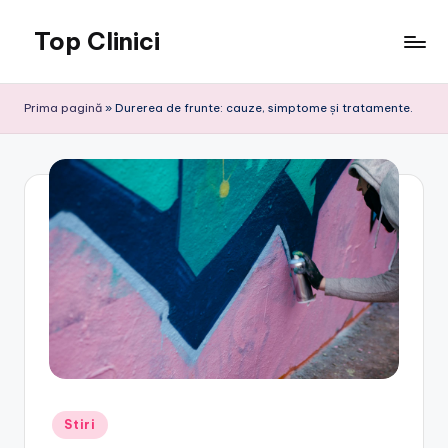
Top Clinici
Skip
to
content
Prima pagină
»
Durerea de frunte: cauze, simptome și tratamente.
Posted
Stiri
in