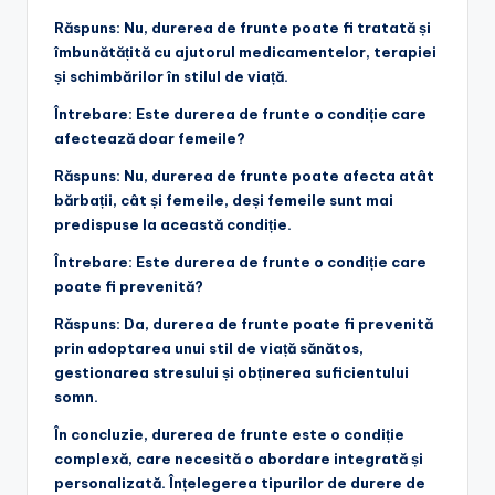
Răspuns: Nu, durerea de frunte poate fi tratată și
îmbunătățită cu ajutorul medicamentelor, terapiei
și schimbărilor în stilul de viață.
Întrebare: Este durerea de frunte o condiție care
afectează doar femeile?
Răspuns: Nu, durerea de frunte poate afecta atât
bărbații, cât și femeile, deși femeile sunt mai
predispuse la această condiție.
Întrebare: Este durerea de frunte o condiție care
poate fi prevenită?
Răspuns: Da, durerea de frunte poate fi prevenită
prin adoptarea unui stil de viață sănătos,
gestionarea stresului și obținerea suficientului
somn.
În concluzie, durerea de frunte este o condiție
complexă, care necesită o abordare integrată și
personalizată. Înțelegerea tipurilor de durere de