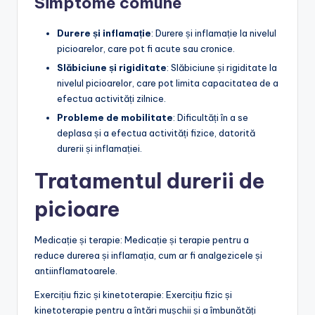
Simptome comune
Durere și inflamație
: Durere și inflamație la nivelul
picioarelor, care pot fi acute sau cronice.
Slăbiciune și rigiditate
: Slăbiciune și rigiditate la
nivelul picioarelor, care pot limita capacitatea de a
efectua activități zilnice.
Probleme de mobilitate
: Dificultăți în a se
deplasa și a efectua activități fizice, datorită
durerii și inflamației.
Tratamentul durerii de
picioare
Medicație și terapie: Medicație și terapie pentru a
reduce durerea și inflamația, cum ar fi analgezicele și
antiinflamatoarele.
Exercițiu fizic și kinetoterapie: Exercițiu fizic și
kinetoterapie pentru a întări mușchii și a îmbunătăți