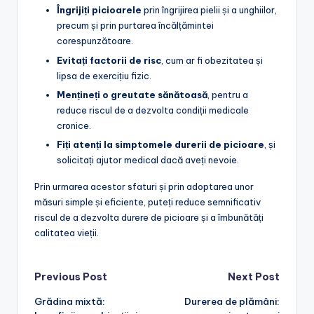
Îngrijiți picioarele
prin îngrijirea pielii și a unghiilor,
precum și prin purtarea încălțămintei
corespunzătoare.
Evitați factorii de risc
, cum ar fi obezitatea și
lipsa de exercițiu fizic.
Mențineți o greutate sănătoasă
, pentru a
reduce riscul de a dezvolta condiții medicale
cronice.
Fiți atenți la simptomele durerii de picioare
, și
solicitați ajutor medical dacă aveți nevoie.
Prin urmarea acestor sfaturi și prin adoptarea unor
măsuri simple și eficiente, puteți reduce semnificativ
riscul de a dezvolta durere de picioare și a îmbunătăți
calitatea vieții.
Post
Previous Post
Next Post
Grădina mixtă:
Durerea de plămâni:
navigation