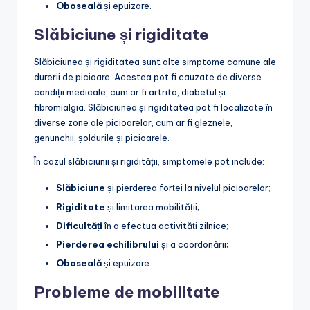
Oboseală
și epuizare.
Slăbiciune și rigiditate
Slăbiciunea și rigiditatea sunt alte simptome comune ale
durerii de picioare. Acestea pot fi cauzate de diverse
condiții medicale, cum ar fi artrita, diabetul și
fibromialgia. Slăbiciunea și rigiditatea pot fi localizate în
diverse zone ale picioarelor, cum ar fi gleznele,
genunchii, șoldurile și picioarele.
În cazul slăbiciunii și rigidității, simptomele pot include:
Slăbiciune
și pierderea forței la nivelul picioarelor;
Rigiditate
și limitarea mobilității;
Dificultăți
în a efectua activități zilnice;
Pierderea echilibrului
și a coordonării;
Oboseală
și epuizare.
Probleme de mobilitate