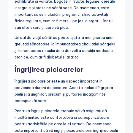
echilibrate și variate, bogate în fructe, legume, cereale
integrale și proteine sănătoase. De asemenea, este
important să se includă în programul zilnic activități
fizice regulate, cum ar fi mersul pe jos, alergatul, înotul
sau alte exerciții care vă plac.
Un stil de viață sănătos poate ajuta la menținerea unei
greutăți sănătoase, la îmbunătățirea circulației sângelui
și la reducerea riscului de a dezvolta condiții medicale
cronice, cum ar fi diabetul și artrita.
Îngrijirea picioarelor
Îngrijirea picioarelor este un aspect important în
prevenirea durerii de picioare. Acesta include îngrijirea
pielii și a unghiilor, precum și purtarea încălțămintei
corespunzătoare.
Pentru a îngriji picioarele, trebuie să vă asigurați că
încălțămintea este confortabilă și corespunzătoare
pentru activitățile pe care le efectuați. De asemenea,
este important să vă îngrijiți picioarele prin îngrijirea pielii