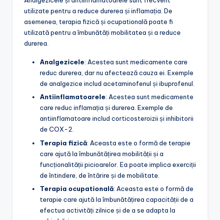
Analgezicele și antiinflamatoarele sunt frecvent
utilizate pentru a reduce durerea și inflamația. De
asemenea, terapia fizică și ocupatională poate fi
utilizată pentru a îmbunătăți mobilitatea și a reduce
durerea.
Analgezicele
: Acestea sunt medicamente care
reduc durerea, dar nu afectează cauza ei. Exemple
de analgezice includ acetaminofenul și ibuprofenul.
Antiinflamatoarele
: Acestea sunt medicamente
care reduc inflamația și durerea. Exemple de
antiinflamatoare includ corticosteroizii și inhibitorii
de COX-2.
Terapia fizică
: Aceasta este o formă de terapie
care ajută la îmbunătățirea mobilității și a
funcționalității picioarelor. Ea poate implica exerciții
de întindere, de întărire și de mobilitate.
Terapia ocupatională
: Aceasta este o formă de
terapie care ajută la îmbunătățirea capacității de a
efectua activități zilnice și de a se adapta la