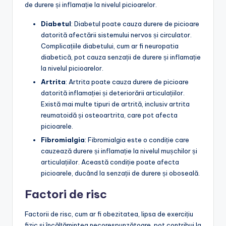
de durere și inflamație la nivelul picioarelor.
Diabetul
: Diabetul poate cauza durere de picioare
datorită afectării sistemului nervos și circulator.
Complicațiile diabetului, cum ar fi neuropatia
diabetică, pot cauza senzații de durere și inflamație
la nivelul picioarelor.
Artrita
: Artrita poate cauza durere de picioare
datorită inflamației și deteriorării articulațiilor.
Există mai multe tipuri de artrită, inclusiv artrita
reumatoidă și osteoartrita, care pot afecta
picioarele.
Fibromialgia
: Fibromialgia este o condiție care
cauzează durere și inflamație la nivelul mușchilor și
articulațiilor. Această condiție poate afecta
picioarele, ducând la senzații de durere și oboseală.
Factori de risc
Factorii de risc, cum ar fi obezitatea, lipsa de exercițiu
fizic și încălțămintea necorespunzătoare, pot contribui la