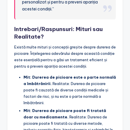
personalizat și pentru a preveni apariția
acestei condiții.”
Intrebari/Raspunsuri: Mituri sau
Realitate?
Există multe mituri și concepții greșite despre durerea de
picioare. Înțelegerea adevărului despre această condiție
este esențială pentru a găsi un tratament eficient și
pentru a preveni apariția acestei condiții.
Mit: Durerea de picioare este o parte normală
a îmbătrânirii.
Realitate: Durerea de picioare
poate fi cauzată de diverse condiții medicale și
factori de risc, și nu este o parte normală a
îmbătrânirii.
Mit: Durerea de picioare poate fi tratată
doar cu medicamente.
Realitate: Durerea de
picioare poate fi tratată cu diverse metode,
inclusiv exercițiu fizic, kinetoterapie și schimbări în