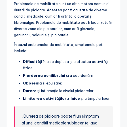
Problemele de mobilitate sunt un alt simptom comun al
durerii de picioare. Acestea pot fi cauzate de diverse
condiții medicale, cum ar fi artrita, diabetul și
fibromialgia. Problemele de mobilitate pot fi localizate în
diverse zone ale picioarelor, cum ar fi gleznele,
genunchii, șoldurile și picioarele.
În cazul problemelor de mobilitate, simptomele pot
include:
Dificultăți
în a se deplasa și a efectua activități
fizice;
Pierderea echilibrului
și a coordonării;
Oboseală
și epuizare;
Durere
și inflamație la nivelul picioarelor;
Limitarea activităților zilnice
și a timpului liber.
„Durerea de picioare poate fi un simptom
al unei condiții medicale subiacente, așa