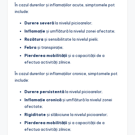
În cazul durerilor și inflamațiilor acute, simptomele pot
include:
Durere severă
la nivelul picioarelor;
Inflamație
și umflătură la nivelul zonei afectate;
Rozătura
și sensibilitate la nivelul pielii;
Febra
și transpirație;
Pierderea mobilității
și a capacității de a
efectua activități zilnice.
În cazul durerilor și inflamațiilor cronice, simptomele pot
include:
Durere persistentă
la nivelul picioarelor;
Inflamație cronică
și umflătură la nivelul zonei
afectate;
Rigiditate
și slăbiciune la nivelul picioarelor;
Pierderea mobilității
și a capacității de a
efectua activități zilnice;