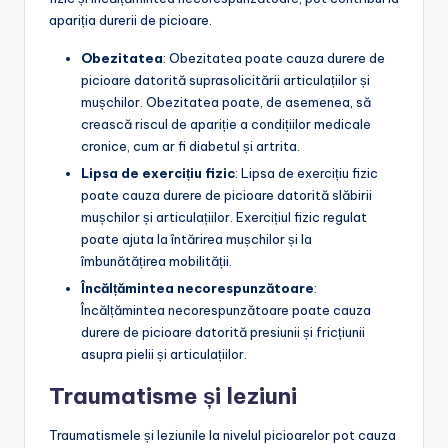
apariția durerii de picioare.
Obezitatea
: Obezitatea poate cauza durere de
picioare datorită suprasolicitării articulațiilor și
mușchilor. Obezitatea poate, de asemenea, să
crească riscul de apariție a condițiilor medicale
cronice, cum ar fi diabetul și artrita.
Lipsa de exercițiu fizic
: Lipsa de exercițiu fizic
poate cauza durere de picioare datorită slăbirii
mușchilor și articulațiilor. Exercițiul fizic regulat
poate ajuta la întărirea mușchilor și la
îmbunătățirea mobilității.
Încălțămintea necorespunzătoare
:
Încălțămintea necorespunzătoare poate cauza
durere de picioare datorită presiunii și fricțiunii
asupra pielii și articulațiilor.
Traumatisme și leziuni
Traumatismele și leziunile la nivelul picioarelor pot cauza