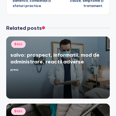
beneficii, combinații și
cauze, simptome și
sfaturi practice.
tratament.
Related posts
Posted
Stiri
in
salvo: prospect, informatii, mod de
administrare, reactii adverse
press
Posted
by
Posted
Stiri
in