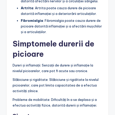
datorită afectării nervilor și a circulației sângelui.
Artrita
: Artrita poate cauza durere de picioare
datorită inflamației și a deteriorării articulațiilor.
Fibromialgia
: Fibromialgia poate cauza durere de
picioare datorită inflamației și a afectării mușchilor
și a articulațiilor.
Simptomele durerii de
picioare
Dureri și inflamații: Senzații de durere și inflamație la
nivelul picioarelor, care pot fi acute sau cronice.
Slăbiciune și rigiditate: Slăbiciune și rigiditate la nivelul
picioarelor, care pot limita capacitatea de a efectua
activități zilnice.
Probleme de mobilitate: Dificultăți în a se deplasa și a
efectua activități fizice, datorită durerii și inflamației.