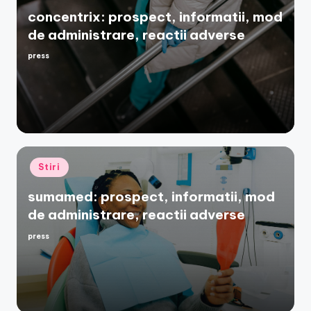
concentrix: prospect, informatii, mod
de administrare, reactii adverse
press
Posted
by
Posted
Stiri
in
sumamed: prospect, informatii, mod
de administrare, reactii adverse
press
Posted
by