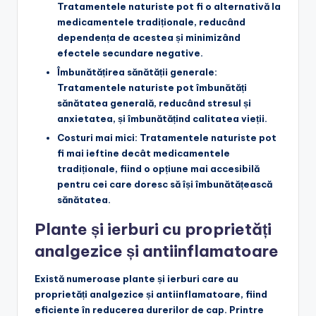
Tratamentele naturiste pot fi o alternativă la
medicamentele tradiționale, reducând
dependența de acestea și minimizând
efectele secundare negative.
Îmbunătățirea sănătății generale
:
Tratamentele naturiste pot îmbunătăți
sănătatea generală, reducând stresul și
anxietatea, și îmbunătățind calitatea vieții.
Costuri mai mici
: Tratamentele naturiste pot
fi mai ieftine decât medicamentele
tradiționale, fiind o opțiune mai accesibilă
pentru cei care doresc să își îmbunătățească
sănătatea.
Plante și ierburi cu proprietăți
analgezice și antiinflamatoare
Există numeroase plante și ierburi care au
proprietăți analgezice și antiinflamatoare, fiind
eficiente în reducerea durerilor de cap. Printre