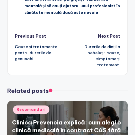
mentală și să cauți ajutorul unui profesionist în
sănătate mentală dacă este nevoie
Post
Previous Post
Next Post
Cauze și tratamente
Durerile de dinți la
navigation
pentru durerile de
bebeluși: cauze,
genunchi.
simptome și
tratament.
Related posts
Posted
Recomandari
in
Clinica Prevencia explică: cum alegi o
clinică medicală în contract CAS fără