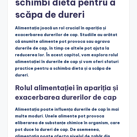
schimbi dieta pentru a
scăpa de dureri
Alimentația joacă un rol crucial în apariția și
exacerbarea durerilor de cap. Studiile au arătat
că anumite alimente pot provoca sau agrava
durerile de cap, în timp ce altele pot ajuta la
reducerea lor. În acest capitol, vom explora rolul
alimentației în durerile de cap și vom oferi sfaturi
practice pentru a schimba dieta și a scăpa de
dureri.
Rolul alimentației în apariția și
exacerbarea durerilor de cap
Alimentația poate influența durerile de cap în mai
multe moduri. Unele alimente pot provoca
eliberarea de substanțe chimice în organism, care
pot duce la dureri de cap. De asemenea,
alimentația poate afecta nivelul de zahăr din