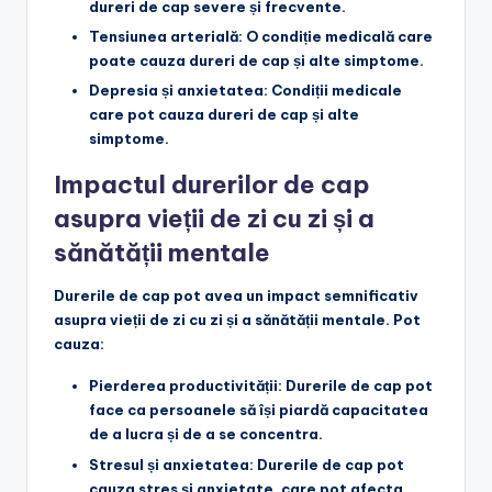
dureri de cap severe și frecvente.
Tensiunea arterială
: O condiție medicală care
poate cauza dureri de cap și alte simptome.
Depresia și anxietatea
: Condiții medicale
care pot cauza dureri de cap și alte
simptome.
Impactul durerilor de cap
asupra vieții de zi cu zi și a
sănătății mentale
Durerile de cap pot avea un impact semnificativ
asupra vieții de zi cu zi și a sănătății mentale. Pot
cauza:
Pierderea productivității
: Durerile de cap pot
face ca persoanele să își piardă capacitatea
de a lucra și de a se concentra.
Stresul și anxietatea
: Durerile de cap pot
cauza stres și anxietate, care pot afecta