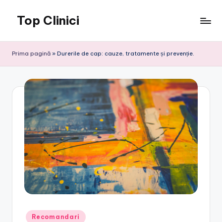
Top Clinici
Skip
to
content
Prima pagină
»
Durerile de cap: cauze, tratamente și prevenție.
Posted
Recomandari