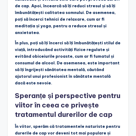
de cap. Apoi, încearcă să îți reduci stresul și să îți
îmbunătățești calitatea somnului. De asemenea,
poți să încerci tehnici de relaxare, cum ar fi
meditația și yoga, pentru a reduce stresul și
anxietatea.
În plus, poți să îți încerci să îți îmbunătățești stilul de
viață, introducând activități fizice regulate și
evitând obiceiurile proaste, cum ar fi fumatul și
consumul de alcool. De asemenea, este important
să îți îngrijești sănătatea mentală, căutând
ajutorul unui profesionist în sănătate mentală
dacă este nevoie.
Speranțe și perspective pentru
viitor în ceea ce privește
tratamentul durerilor de cap
În viitor, sperăm că tratamentele naturiste pentru
durerile de cap vor deveni tot mai populare și