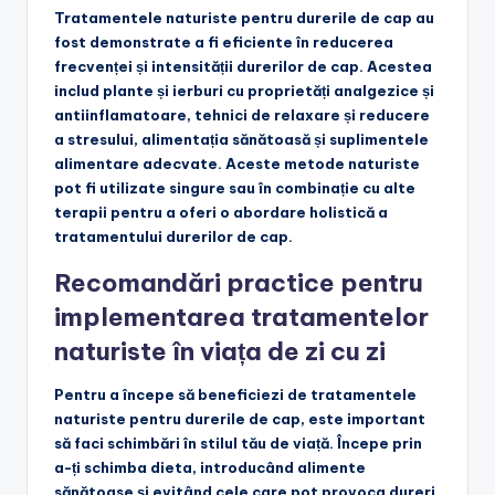
Tratamentele naturiste pentru durerile de cap au
fost demonstrate a fi eficiente în reducerea
frecvenței și intensității durerilor de cap. Acestea
includ plante și ierburi cu proprietăți analgezice și
antiinflamatoare, tehnici de relaxare și reducere
a stresului, alimentația sănătoasă și suplimentele
alimentare adecvate. Aceste metode naturiste
pot fi utilizate singure sau în combinație cu alte
terapii pentru a oferi o abordare holistică a
tratamentului durerilor de cap.
Recomandări practice pentru
implementarea tratamentelor
naturiste în viața de zi cu zi
Pentru a începe să beneficiezi de tratamentele
naturiste pentru durerile de cap, este important
să faci schimbări în stilul tău de viață. Începe prin
a-ți schimba dieta, introducând alimente
sănătoase și evitând cele care pot provoca dureri