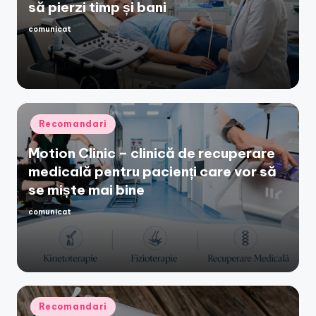
să pierzi timp și bani
comunicat
Posted
by
Posted
Recomandari
in
Motion Clinic – clinică de recuperare
medicală pentru pacienți care vor să
se miște mai bine
comunicat
Posted
by
Posted
Recomandari