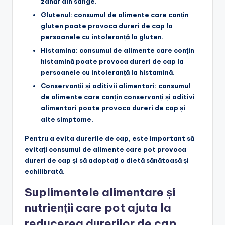
zahăr din sânge.
Glutenul
: consumul de alimente care conțin
gluten poate provoca dureri de cap la
persoanele cu intoleranță la gluten.
Histamina
: consumul de alimente care conțin
histamină poate provoca dureri de cap la
persoanele cu intoleranță la histamină.
Conservanții și aditivii alimentari
: consumul
de alimente care conțin conservanți și aditivi
alimentari poate provoca dureri de cap și
alte simptome.
Pentru a evita durerile de cap, este important să
evitați consumul de alimente care pot provoca
dureri de cap și să adoptați o dietă sănătoasă și
echilibrată.
Suplimentele alimentare și
nutrienții care pot ajuta la
reducerea durerilor de cap