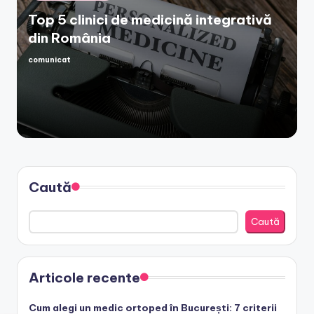
in
Top 5 clinici de medicină integrativă
din România
comunicat
Posted
by
Caută
Caută
Articole recente
Cum alegi un medic ortoped în București: 7 criterii