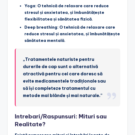
Yoga
: O tehnică de relaxare care reduce
stresul și anxietatea, și îmbunătățește
flexibilitatea și sănătatea fizică.
Deep breathing
: O tehnică de relaxare care
reduce stresul și anxietatea, și îmbunătățește
sănătatea mentală.
„Tratamentele naturiste pentru
durerile de cap sunt o alternativă
atractivă pentru cei care doresc să
evite medicamentele tradiționale sau
să își completeze tratamentul cu
metode mai blânde și mai naturale.”
Intrebari/Raspunsuri: Mituri sau
Realitate?
Există numeroase mituri și întrebări legate de