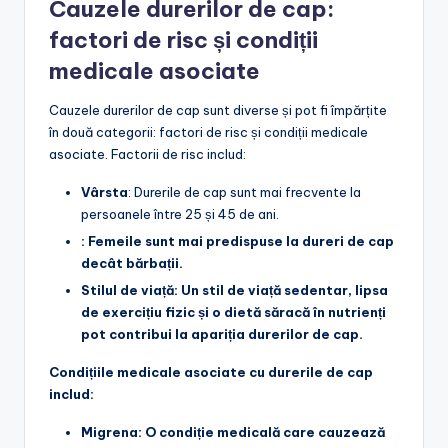
Cauzele durerilor de cap:
factori de risc și condiții
medicale asociate
Cauzele durerilor de cap sunt diverse și pot fi împărțite
în două categorii: factori de risc și condiții medicale
asociate. Factorii de risc includ:
Vârsta
: Durerile de cap sunt mai frecvente la
persoanele între 25 și 45 de ani.
: Femeile sunt mai predispuse la dureri de cap
decât bărbații.
Stilul de viață
: Un stil de viață sedentar, lipsa
de exercițiu fizic și o dietă săracă în nutrienți
pot contribui la apariția durerilor de cap.
Condițiile medicale asociate cu durerile de cap
includ:
Migrena
: O condiție medicală care cauzează