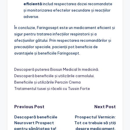
eficientă
includ respectarea dozei recomandate
și monitorizarea efectelor secundare și reacțiilor
adverse.
În concluzie, Faringosept este un medicament eficient și
sigur pentru tratarea infecțiilor respiratorii și a
afecțiunilor gâtului. Prin respectarea recomandărilor și
precauțiilor speciale, pacienții pot beneficia de
avantajele și beneficiile Faringosept.
Descoperă puterea Biosun Medical în medicină.
Descoperă beneficiile și utilizările carmolului.
Beneficiile și utilizările Perozin Crema
Tratamentul tusei și răcelii cu Tussin Forte
Post
Previous Post
Next Post
Descoperă beneficiile
Prospectul Vermicin:
navigation
Neurovert Prospect
Tot ce trebuie să știți
pentru sănătatea ta!
despre medicament.