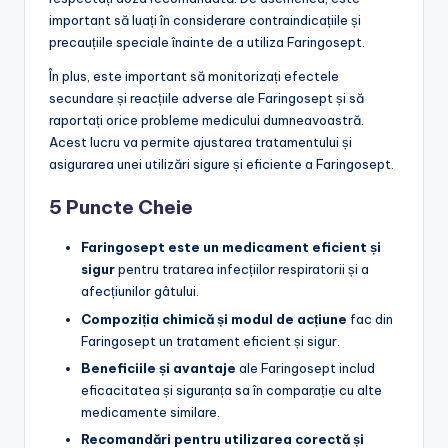
important să luați în considerare contraindicațiile și
precauțiile speciale înainte de a utiliza Faringosept.
În plus, este important să monitorizați efectele
secundare și reacțiile adverse ale Faringosept și să
raportați orice probleme medicului dumneavoastră.
Acest lucru va permite ajustarea tratamentului și
asigurarea unei utilizări sigure și eficiente a Faringosept.
5 Puncte Cheie
Faringosept este un medicament eficient și
sigur
pentru tratarea infecțiilor respiratorii și a
afecțiunilor gâtului.
Compoziția chimică și modul de acțiune
fac din
Faringosept un tratament eficient și sigur.
Beneficiile și avantaje
ale Faringosept includ
eficacitatea și siguranța sa în comparație cu alte
medicamente similare.
Recomandări pentru utilizarea corectă și