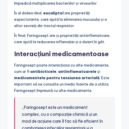
împiedică multiplicarea bacteriilor și virusurilor.
În al doilea rând,
eucaliptol
are proprietăți
expectorante, care ajută la eliminarea mucusului și a
altor secreții din tractul respirator.
În final, Faringosept are și proprietăți antiinflamatoare,
care ajută la reducerea inflamației și a durerii în gât.
Interacțiuni medicamentoase
Faringosept poate interacționa cu alte medicamente,
cum ar fi
antibioticele
,
antiinflamatoarele
și
medicamentele pentru tensiunea arterială
. Este
important să se consulte un medic înainte de a utiliza
Faringosept împreună cu alte medicamente.
„Faringosept este un medicament
complex, cu o compoziție chimică și un
mod de acțiune care îl fac să fie eficient în
combaterea infecțiilor respiratorii și a