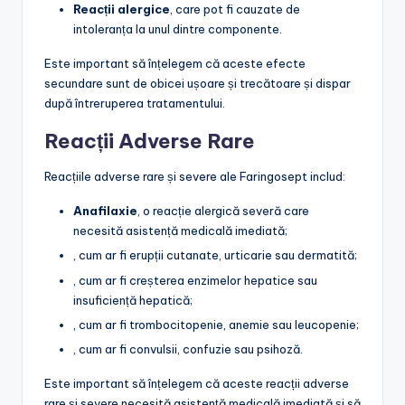
Reacții alergice
, care pot fi cauzate de
intoleranța la unul dintre componente.
Este important să înțelegem că aceste efecte
secundare sunt de obicei ușoare și trecătoare și dispar
după întreruperea tratamentului.
Reacții Adverse Rare
Reacțiile adverse rare și severe ale Faringosept includ:
Anafilaxie
, o reacție alergică severă care
necesită asistență medicală imediată;
, cum ar fi erupții cutanate, urticarie sau dermatită;
, cum ar fi creșterea enzimelor hepatice sau
insuficiență hepatică;
, cum ar fi trombocitopenie, anemie sau leucopenie;
, cum ar fi convulsii, confuzie sau psihoză.
Este important să înțelegem că aceste reacții adverse
rare și severe necesită asistență medicală imediată și să