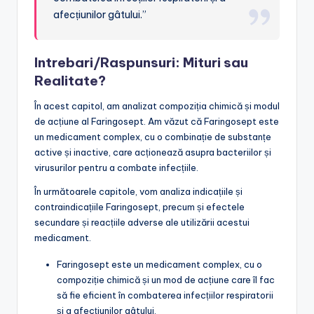
afecțiunilor gâtului.”
Intrebari/Raspunsuri: Mituri sau
Realitate?
În acest capitol, am analizat compoziția chimică și modul
de acțiune al Faringosept. Am văzut că Faringosept este
un medicament complex, cu o combinație de substanțe
active și inactive, care acționează asupra bacteriilor și
virusurilor pentru a combate infecțiile.
În următoarele capitole, vom analiza indicațiile și
contraindicațiile Faringosept, precum și efectele
secundare și reacțiile adverse ale utilizării acestui
medicament.
Faringosept este un medicament complex, cu o
compoziție chimică și un mod de acțiune care îl fac
să fie eficient în combaterea infecțiilor respiratorii
și a afecțiunilor gâtului.