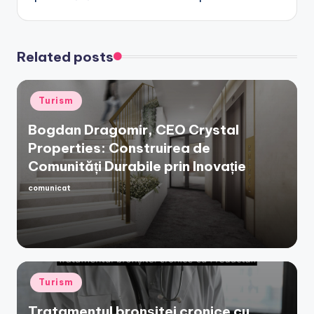
Related posts
Posted
Turism
in
Bogdan Dragomir, CEO Crystal
Properties: Construirea de
Comunități Durabile prin Inovație
comunicat
Posted
by
Posted
Turism
in
Tratamentul bronșitei cronice cu