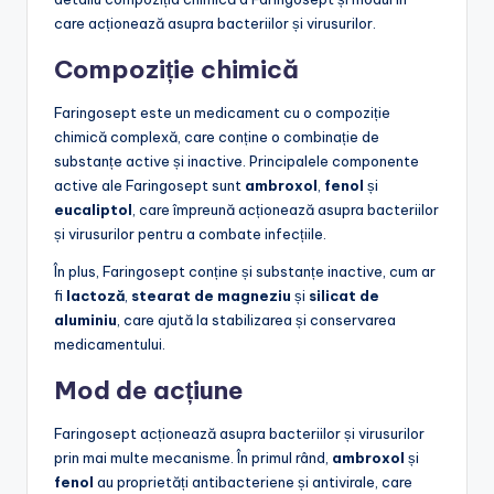
care acționează asupra bacteriilor și virusurilor.
Compoziție chimică
Faringosept este un medicament cu o compoziție
chimică complexă, care conține o combinație de
substanțe active și inactive. Principalele componente
active ale Faringosept sunt
ambroxol
,
fenol
și
eucaliptol
, care împreună acționează asupra bacteriilor
și virusurilor pentru a combate infecțiile.
În plus, Faringosept conține și substanțe inactive, cum ar
fi
lactoză
,
stearat de magneziu
și
silicat de
aluminiu
, care ajută la stabilizarea și conservarea
medicamentului.
Mod de acțiune
Faringosept acționează asupra bacteriilor și virusurilor
prin mai multe mecanisme. În primul rând,
ambroxol
și
fenol
au proprietăți antibacteriene și antivirale, care