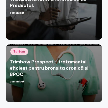
Preductal.
comunicat
Posted
by
Posted
Turism
in
Trimbow Prospect – tratamentul
eficient pentru bronșita cronică și
BPOC
comunicat
Posted
by