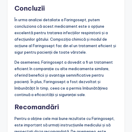
Concluzii
În urma analizei detaliate a Faringosept, putem
concluziona că acest medicament este o opțiune
excelentă pentru tratarea infecțiilor respiratorii și a
afecțiunilor gâtului. Compoziția chimică și modul de
acțiune al Faringosept fac din el un tratament eficient și
sigur pentru pacienții de toate vârstele.
De asemenea, Faringosept a dovedit a fi un tratament
eficient în comparație cu alte medicamente similare,
oferind beneficii și avantaje semnificative pentru
pacienți. În plus, Faringosept a fost dezvoltat și
îmbunătățit în timp, ceea ce a permis îmbunătățirea
continuă a eficacității și siguranței sale.
Recomandări
Pentru a obține cele mai bune rezultate cu Faringosept,
este important să urmați instrucțiunile medicului și să
respectați doza recomandată. De asemenea, este