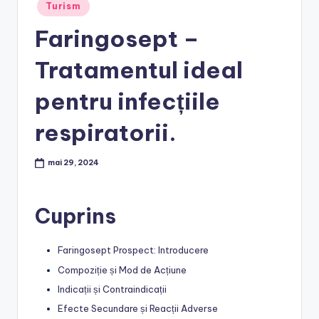
Posted
Turism
in
Faringosept –
Tratamentul ideal
pentru infecțiile
respiratorii.
mai 29, 2024
Cuprins
Faringosept Prospect: Introducere
Compoziție și Mod de Acțiune
Indicații și Contraindicații
Efecte Secundare și Reacții Adverse