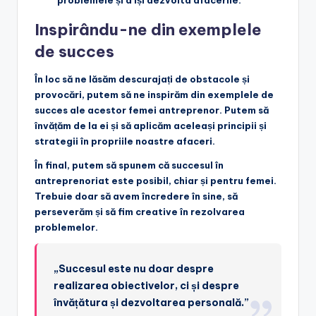
problemele și a își dezvolta afacerile.
Inspirându-ne din exemplele
de succes
În loc să ne lăsăm descurajați de obstacole și
provocări, putem să ne inspirăm din exemplele de
succes ale acestor femei antreprenor. Putem să
învățăm de la ei și să aplicăm aceleași principii și
strategii în propriile noastre afaceri.
În final, putem să spunem că succesul în
antreprenoriat este posibil, chiar și pentru femei.
Trebuie doar să avem încredere în sine, să
perseverăm și să fim creative în rezolvarea
problemelor.
„Succesul este nu doar despre
realizarea obiectivelor, ci și despre
învățătura și dezvoltarea personală.”