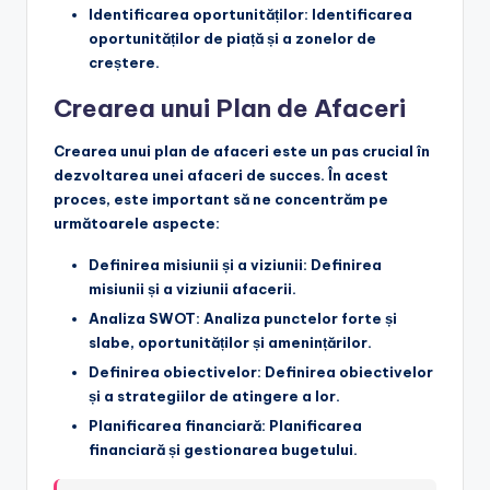
Identificarea oportunităților: Identificarea
oportunităților de piață și a zonelor de
creștere.
Crearea unui Plan de Afaceri
Crearea unui plan de afaceri este un pas crucial în
dezvoltarea unei afaceri de succes. În acest
proces, este important să ne concentrăm pe
următoarele aspecte:
Definirea misiunii și a viziunii: Definirea
misiunii și a viziunii afacerii.
Analiza SWOT: Analiza punctelor forte și
slabe, oportunităților și amenințărilor.
Definirea obiectivelor: Definirea obiectivelor
și a strategiilor de atingere a lor.
Planificarea financiară: Planificarea
financiară și gestionarea bugetului.