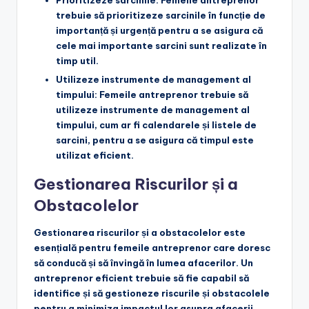
trebuie să prioritizeze sarcinile în funcție de
importanță și urgență pentru a se asigura că
cele mai importante sarcini sunt realizate în
timp util.
Utilizeze instrumente de management al
timpului
: Femeile antreprenor trebuie să
utilizeze instrumente de management al
timpului, cum ar fi calendarele și listele de
sarcini, pentru a se asigura că timpul este
utilizat eficient.
Gestionarea Riscurilor și a
Obstacolelor
Gestionarea riscurilor și a obstacolelor este
esențială pentru femeile antreprenor care doresc
să conducă și să învingă în lumea afacerilor. Un
antreprenor eficient trebuie să fie capabil să
identifice și să gestioneze riscurile și obstacolele
pentru a minimiza impactul lor asupra afacerii.