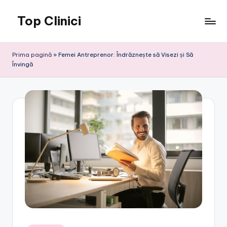
Top Clinici
Skip
to
content
Prima pagină
»
Femei Antreprenor: Îndrăznește să Visezi și Să
Învingă