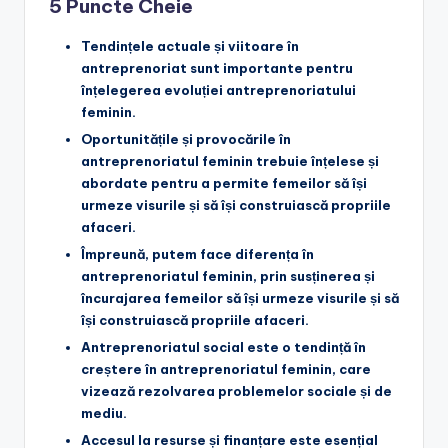
5 Puncte Cheie
Tendințele actuale și viitoare în
antreprenoriat
sunt importante pentru
înțelegerea evoluției antreprenoriatului
feminin.
Oportunitățile și provocările în
antreprenoriatul feminin
trebuie înțelese și
abordate pentru a permite femeilor să își
urmeze visurile și să își construiască propriile
afaceri.
Împreună, putem face diferența
în
antreprenoriatul feminin, prin susținerea și
încurajarea femeilor să își urmeze visurile și să
își construiască propriile afaceri.
Antreprenoriatul social
este o tendință în
creștere în antreprenoriatul feminin, care
vizează rezolvarea problemelor sociale și de
mediu.
Accesul la resurse și finanțare
este esențial