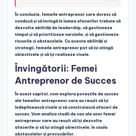
În concluzie, femeile antreprenor care doresc să
conducă și să învingă în lumea afacerilor trebuie să
dezvolte abilități de leadership, să gestioneze
timpul și să prioritizeze sarcinile, și să gestioneze
riscurile și obstacolele. Cu aceste abilități și
strategii, femeile antreprenor pot să își atingă
obiectivele și să își realizeze visele.
Învingătorii: Femei
Antreprenor de Succes
În acest capitol, vom explora poveștile de succes
ale femeilor antreprenor care au reușit să își
îndeplinească visele și să construiască afaceri de
succes. Vom analiza studii de caz ale unor femei
antreprenor care au reușit să își dezvolte
afacerile și să își atingă obiectivele, în ciuda
obstacolelor și provocărilor.