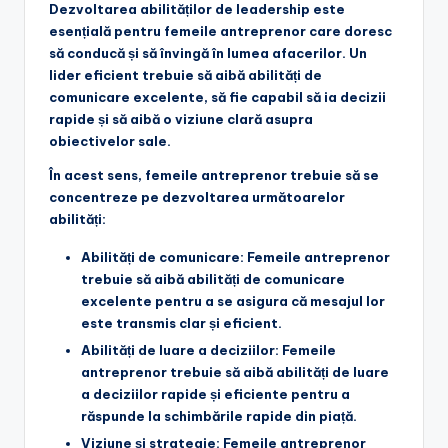
Dezvoltarea abilităților de leadership este
esențială pentru femeile antreprenor care doresc
să conducă și să învingă în lumea afacerilor. Un
lider eficient trebuie să aibă abilități de
comunicare excelente, să fie capabil să ia decizii
rapide și să aibă o viziune clară asupra
obiectivelor sale.
În acest sens, femeile antreprenor trebuie să se
concentreze pe dezvoltarea următoarelor
abilități:
Abilități de comunicare
: Femeile antreprenor
trebuie să aibă abilități de comunicare
excelente pentru a se asigura că mesajul lor
este transmis clar și eficient.
Abilități de luare a deciziilor
: Femeile
antreprenor trebuie să aibă abilități de luare
a deciziilor rapide și eficiente pentru a
răspunde la schimbările rapide din piață.
Viziune și strategie
: Femeile antreprenor