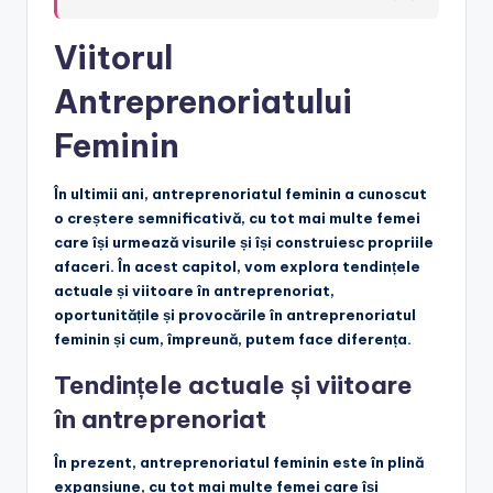
Viitorul
Antreprenoriatului
Feminin
În ultimii ani, antreprenoriatul feminin a cunoscut
o creștere semnificativă, cu tot mai multe femei
care își urmează visurile și își construiesc propriile
afaceri. În acest capitol, vom explora tendințele
actuale și viitoare în antreprenoriat,
oportunitățile și provocările în antreprenoriatul
feminin și cum, împreună, putem face diferența.
Tendințele actuale și viitoare
în antreprenoriat
În prezent, antreprenoriatul feminin este în plină
expansiune, cu tot mai multe femei care își