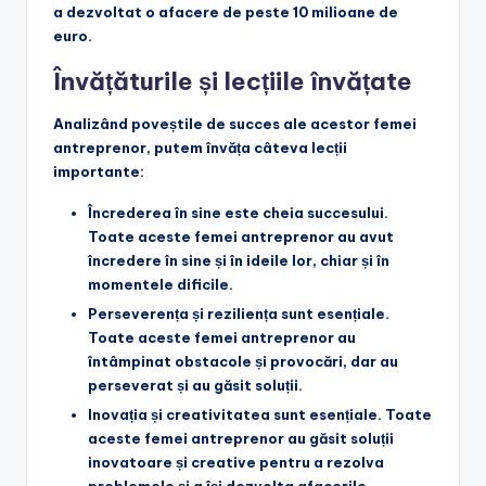
a dezvoltat o afacere de peste 10 milioane de
euro.
Învățăturile și lecțiile învățate
Analizând poveștile de succes ale acestor femei
antreprenor, putem învăța câteva lecții
importante:
Încrederea în sine este cheia succesului
.
Toate aceste femei antreprenor au avut
încredere în sine și în ideile lor, chiar și în
momentele dificile.
Perseverența și reziliența sunt esențiale
.
Toate aceste femei antreprenor au
întâmpinat obstacole și provocări, dar au
perseverat și au găsit soluții.
Inovația și creativitatea sunt esențiale
. Toate
aceste femei antreprenor au găsit soluții
inovatoare și creative pentru a rezolva