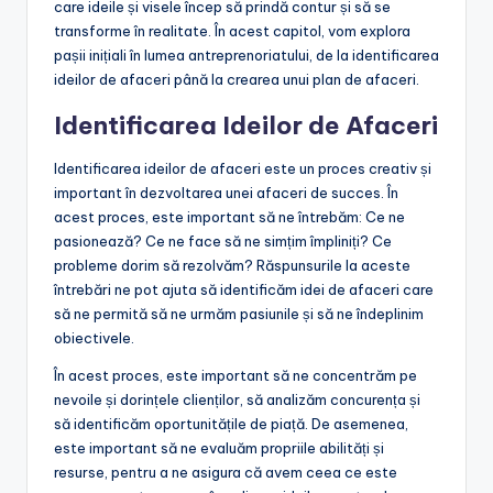
care ideile și visele încep să prindă contur și să se
transforme în realitate. În acest capitol, vom explora
pașii inițiali în lumea antreprenoriatului, de la identificarea
ideilor de afaceri până la crearea unui plan de afaceri.
Identificarea Ideilor de Afaceri
Identificarea ideilor de afaceri este un proces creativ și
important în dezvoltarea unei afaceri de succes. În
acest proces, este important să ne întrebăm: Ce ne
pasionează? Ce ne face să ne simțim împliniți? Ce
probleme dorim să rezolvăm? Răspunsurile la aceste
întrebări ne pot ajuta să identificăm idei de afaceri care
să ne permită să ne urmăm pasiunile și să ne îndeplinim
obiectivele.
În acest proces, este important să ne concentrăm pe
nevoile și dorințele clienților, să analizăm concurența și
să identificăm oportunitățile de piață. De asemenea,
este important să ne evaluăm propriile abilități și
resurse, pentru a ne asigura că avem ceea ce este