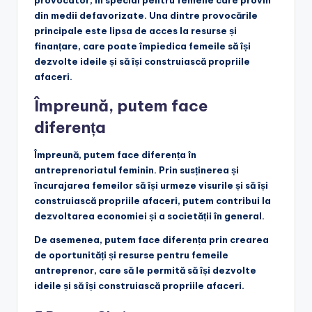
provocator, în special pentru femeile care provin
din medii defavorizate. Una dintre provocările
principale este lipsa de acces la resurse și
finanțare, care poate împiedica femeile să își
dezvolte ideile și să își construiască propriile
afaceri.
Împreună, putem face
diferența
Împreună, putem face diferența în
antreprenoriatul feminin. Prin susținerea și
încurajarea femeilor să își urmeze visurile și să își
construiască propriile afaceri, putem contribui la
dezvoltarea economiei și a societății în general.
De asemenea, putem face diferența prin crearea
de oportunități și resurse pentru femeile
antreprenor, care să le permită să își dezvolte
ideile și să își construiască propriile afaceri.