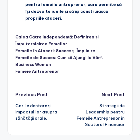
pentru femeile antreprenor, care permite să
își dezvolte ideile și să își construiască
propriile afaceri.
Calea Către Independență: Definirea și
Împuternicirea Femeilor
Femeile în Afaceri: Succes și Împlinire
Femeile de Succes: Cum să Ajungi la Vârf.
Business Woman
Femeie Antreprenor
Post
Previous Post
Next Post
Cariile dentare și
Strategii de
navigation
impactul lor asupra
Leadership pentru
sănătății orale.
Femeile Antreprenor în
Sectorul Financiar