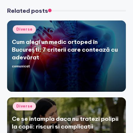
Related posts
Posted
Diverse
in
Cum alegi un medic ortoped în
București: 7 criterii care contează cu
adevărat
comunicat
Posted
by
Posted
Diverse
in
Ce se intampla daca nu tratezi polipii
la copii: riscuri si complicatii