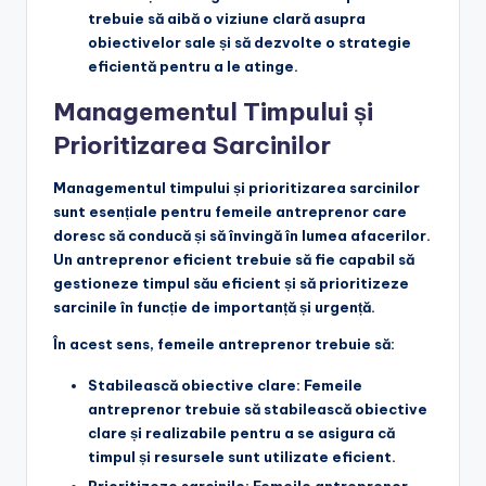
trebuie să aibă o viziune clară asupra
obiectivelor sale și să dezvolte o strategie
eficientă pentru a le atinge.
Managementul Timpului și
Prioritizarea Sarcinilor
Managementul timpului și prioritizarea sarcinilor
sunt esențiale pentru femeile antreprenor care
doresc să conducă și să învingă în lumea afacerilor.
Un antreprenor eficient trebuie să fie capabil să
gestioneze timpul său eficient și să prioritizeze
sarcinile în funcție de importanță și urgență.
În acest sens, femeile antreprenor trebuie să:
Stabilească obiective clare
: Femeile
antreprenor trebuie să stabilească obiective
clare și realizabile pentru a se asigura că
timpul și resursele sunt utilizate eficient.
Prioritizeze sarcinile
: Femeile antreprenor