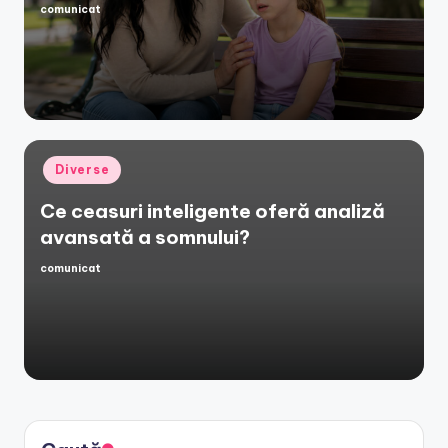
comunicat
Posted
by
Posted
Diverse
in
Ce ceasuri inteligente oferă analiză
avansată a somnului?
comunicat
Posted
by