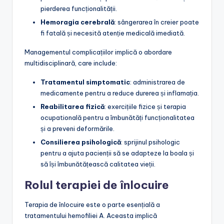
pierderea funcționalității.
Hemoragia cerebrală
: sângerarea în creier poate
fi fatală și necesită atenție medicală imediată.
Managementul complicațiilor implică o abordare
multidisciplinară, care include:
Tratamentul simptomatic
: administrarea de
medicamente pentru a reduce durerea și inflamația.
Reabilitarea fizică
: exercițiile fizice și terapia
ocupatională pentru a îmbunătăți funcționalitatea
și a preveni deformările.
Consilierea psihologică
: sprijinul psihologic
pentru a ajuta pacienții să se adapteze la boala și
să își îmbunătățească calitatea vieții.
Rolul terapiei de înlocuire
Terapia de înlocuire este o parte esențială a
tratamentului hemofiliei A. Aceasta implică