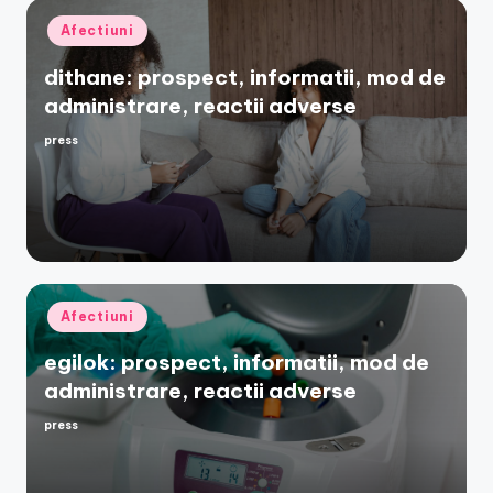
Posted
Afectiuni
in
dithane: prospect, informatii, mod de
administrare, reactii adverse
press
Posted
by
Posted
Afectiuni
in
egilok: prospect, informatii, mod de
administrare, reactii adverse
press
Posted
by