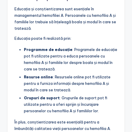
Educația și conștientizarea sunt esențiale în
managementul hemofiliei A. Persoanele cu hemofilia A și
familiile lor trebuie să înțeleagă boala și modul în care se
tratează.
Educația poate fi realizată prin:
Programme de educație
: Programele de educație
pot fi utilizate pentru a educa persoanele cu
hemofilia A și familiile lor despre boala și modul în
care se tratează.
Resurse online
: Resursele online pot fi utilizate
pentru a furniza informații despre hemofilia A și
modul în care se tratează.
Grupuri de suport
: Grupurile de suport pot fi
utilizate pentru a oferi sprijin și încurajare
persoanelor cu hemofilia A și familiilor lor.
În plus, conștientizarea este esențială pentru a
îmbunătăți calitatea vieții persoanelor cu hemofilia A.