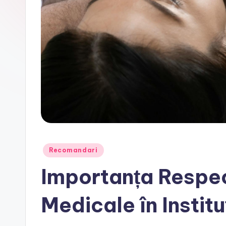
Posted
Recomandari
in
Importanța Respec
Medicale în Institu