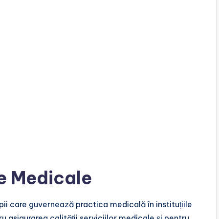
e Medicale
pii care guvernează practica medicală în instituțiile
asigurarea calității serviciilor medicale și pentru