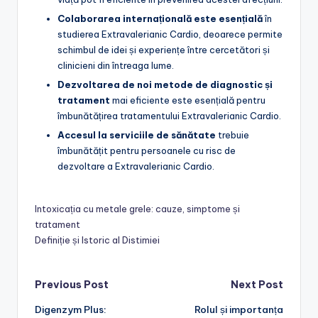
Colaborarea internațională este esențială
în
studierea Extravalerianic Cardio, deoarece permite
schimbul de idei și experiențe între cercetători și
clinicieni din întreaga lume.
Dezvoltarea de noi metode de diagnostic și
tratament
mai eficiente este esențială pentru
îmbunătățirea tratamentului Extravalerianic Cardio.
Accesul la serviciile de sănătate
trebuie
îmbunătățit pentru persoanele cu risc de
dezvoltare a Extravalerianic Cardio.
Intoxicația cu metale grele: cauze, simptome și
tratament
Definiție și Istoric al Distimiei
Post
Previous Post
Next Post
Digenzym Plus:
Rolul și importanța
navigation