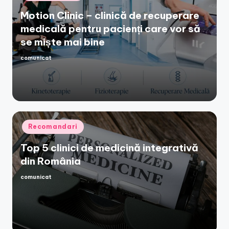
in
Motion Clinic – clinică de recuperare
medicală pentru pacienți care vor să
se miște mai bine
comunicat
Posted
by
Posted
Recomandari
in
Top 5 clinici de medicină integrativă
din România
comunicat
Posted
by