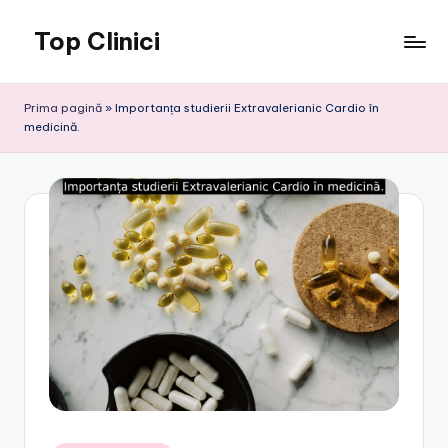
Top Clinici
Skip
to
content
Prima pagină
»
Importanța studierii Extravalerianic Cardio în
medicină.