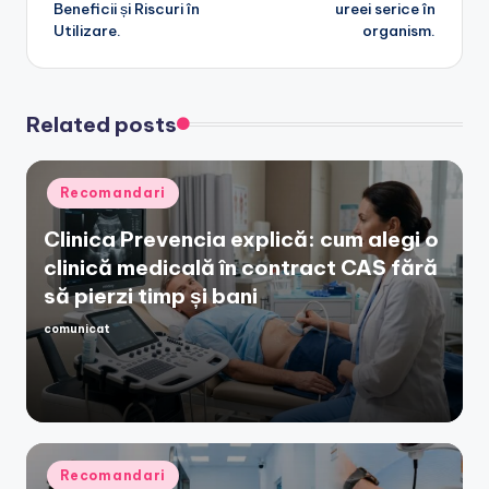
Beneficii și Riscuri în
ureei serice în
Utilizare.
organism.
Related posts
Posted
Recomandari
in
Clinica Prevencia explică: cum alegi o
clinică medicală în contract CAS fără
să pierzi timp și bani
comunicat
Posted
by
Posted
Recomandari