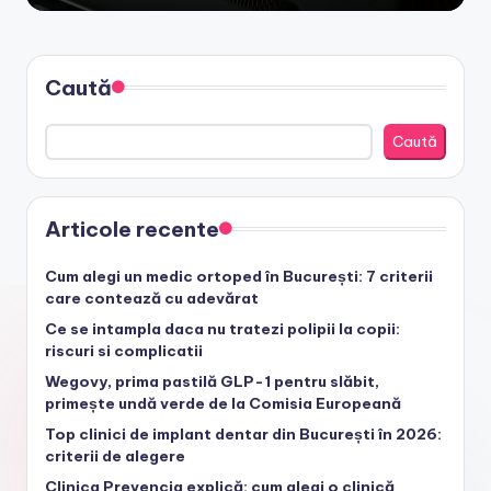
Caută
Caută
Articole recente
Cum alegi un medic ortoped în București: 7 criterii
care contează cu adevărat
Ce se intampla daca nu tratezi polipii la copii:
riscuri si complicatii
Wegovy, prima pastilă GLP-1 pentru slăbit,
primește undă verde de la Comisia Europeană
Top clinici de implant dentar din București în 2026:
criterii de alegere
Clinica Prevencia explică: cum alegi o clinică