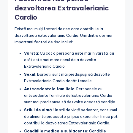
dezvoltarea Extravalerianic
Cardio
Există mai mulți factori de risc care contribuie la
dezvoltarea Extravalerianic Cardio. Unii dintre cei mai
importanți factori de risc includ:
Vârsta
: Cu cât o persoană este mai în vârstă, cu
atât este mai mare riscul de a dezvolta
Extravalerianic Cardio.
Sexul
: Bărbații sunt mai predispuși să dezvolte
Extravalerianic Cardio decât femeile.
Antecedentele familiale
: Persoanele cu
antecedente familiale de Extravalerianic Cardio
sunt mai predispuse să dezvolte această condiție.
Stilul de viață
: Un stil de viață sedentar, consumul
de alimente procesate și lipsa exercițiilor fizice pot
contribui la dezvoltarea Extravalerianic Cardio.
Condițiile medicale subiacente
: Condițiile