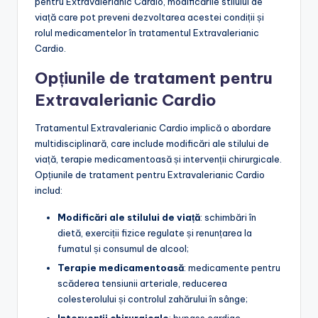
pentru Extravalerianic Cardio, modificările stilului de
viață care pot preveni dezvoltarea acestei condiții și
rolul medicamentelor în tratamentul Extravalerianic
Cardio.
Opțiunile de tratament pentru
Extravalerianic Cardio
Tratamentul Extravalerianic Cardio implică o abordare
multidisciplinară, care include modificări ale stilului de
viață, terapie medicamentoasă și intervenții chirurgicale.
Opțiunile de tratament pentru Extravalerianic Cardio
includ:
Modificări ale stilului de viață
: schimbări în
dietă, exerciții fizice regulate și renunțarea la
fumatul și consumul de alcool;
Terapie medicamentoasă
: medicamente pentru
scăderea tensiunii arteriale, reducerea
colesterolului și controlul zahărului în sânge;
Intervenții chirurgicale
: bypass cardiac,