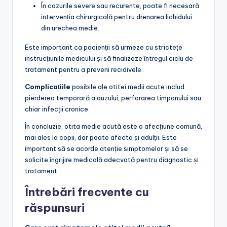
În cazurile severe sau recurente, poate fi necesară
intervenția chirurgicală pentru drenarea lichidului
din urechea medie.
Este important ca pacienții să urmeze cu strictețe
instrucțiunile medicului și să finalizeze întregul ciclu de
tratament pentru a preveni recidivele.
Complicațiile
posibile ale otitei medii acute includ
pierderea temporară a auzului, perforarea timpanului sau
chiar infecții cronice.
În concluzie, otita medie acută este o afecțiune comună,
mai ales la copii, dar poate afecta și adulții. Este
important să se acorde atenție simptomelor și să se
solicite îngrijire medicală adecvată pentru diagnostic și
tratament.
Întrebări frecvente cu
răspunsuri