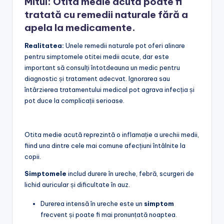
Mitul: Otita medie acută poate fi
tratată cu remedii naturale fără a
apela la medicamente.
Realitatea:
Unele remedii naturale pot oferi alinare
pentru simptomele otitei medii acute, dar este
important să consulți întotdeauna un medic pentru
diagnostic și tratament adecvat. Ignorarea sau
întârzierea tratamentului medical pot agrava infecția și
pot duce la complicații serioase.
Otita medie acută reprezintă o inflamație a urechii medii,
fiind una dintre cele mai comune afecțiuni întâlnite la
copii.
Simptomele
includ durere în ureche, febră, scurgeri de
lichid auricular și dificultate în auz.
Durerea intensă în ureche este un
simptom
frecvent și poate fi mai pronunțată noaptea.