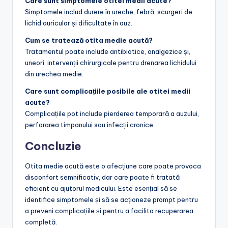
Care sunt simptomele otitei medii acute?
Simptomele includ durere în ureche, febră, scurgeri de
lichid auricular și dificultate în auz.
Cum se tratează otita medie acută?
Tratamentul poate include antibiotice, analgezice și,
uneori, intervenții chirurgicale pentru drenarea lichidului
din urechea medie.
Care sunt complicațiile posibile ale otitei medii
acute?
Complicațiile pot include pierderea temporară a auzului,
perforarea timpanului sau infecții cronice.
Concluzie
Otita medie acută este o afecțiune care poate provoca
disconfort semnificativ, dar care poate fi tratată
eficient cu ajutorul medicului. Este esențial să se
identifice simptomele și să se acționeze prompt pentru
a preveni complicațiile și pentru a facilita recuperarea
completă.