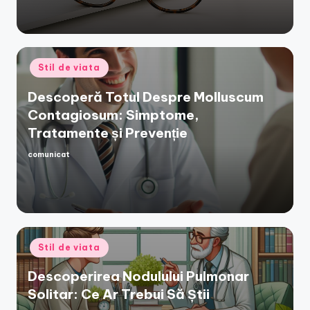
Posted
Stil de viata
in
Descoperă Totul Despre Molluscum
Contagiosum: Simptome,
Tratamente și Prevenție
comunicat
Posted
by
Posted
Stil de viata
in
Descoperirea Nodulului Pulmonar
Solitar: Ce Ar Trebui Să Știi