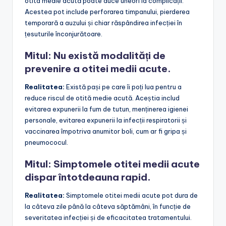
otita medie acută poate duce uneori la complicații.
Acestea pot include perforarea timpanului, pierderea
temporară a auzului și chiar răspândirea infecției în
țesuturile înconjurătoare.
Mitul: Nu există modalități de
prevenire a otitei medii acute.
Realitatea:
Există pași pe care îi poți lua pentru a
reduce riscul de otită medie acută. Aceștia includ
evitarea expunerii la fum de tutun, menținerea igienei
personale, evitarea expunerii la infecții respiratorii și
vaccinarea împotriva anumitor boli, cum ar fi gripa și
pneumococul.
Mitul: Simptomele otitei medii acute
dispar întotdeauna rapid.
Realitatea:
Simptomele otitei medii acute pot dura de
la câteva zile până la câteva săptămâni, în funcție de
severitatea infecției și de eficacitatea tratamentului.