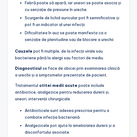
Febră poate să apară, iar uneori se poate asocia și
cu senzație de presiune în ureche.
Scurgerile de lichid auricular pot fi semnificative și
pot fi un indicator al unei infecții.
Dificultatea în auz se poate manifesta ca o
senzație de plenitudine sau de blocare a urechii.
Cauzele
pot fi multiple, de la infecții virale sau
bacteriene până la alergii sau factori de mediu.
Diagnosticul
se face de obicei prin examinarea clinică
a urechii și a simptomelor prezentate de pacient.
Tratamentul
otitei medii acute
poate include
antibiotice, analgezice pentru reducerea durerii și,
uneori, intervenții chirurgicale.
Antibioticele sunt adesea prescrise pentru a
combate infecția bacteriană.
Analgezicele pot ajuta la ameliorarea durerii și a
disconfortului asociate.