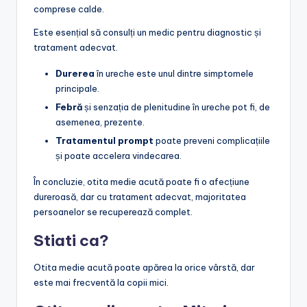
comprese calde.
Este esențial să consulți un medic pentru diagnostic și
tratament adecvat.
Durerea
în ureche este unul dintre simptomele
principale.
Febră
și senzația de plenitudine în ureche pot fi, de
asemenea, prezente.
Tratamentul prompt
poate preveni complicațiile
și poate accelera vindecarea.
În concluzie, otita medie acută poate fi o afecțiune
dureroasă, dar cu tratament adecvat, majoritatea
persoanelor se recuperează complet.
Stiati ca?
Otita medie acută poate apărea la orice vârstă, dar
este mai frecventă la copii mici.