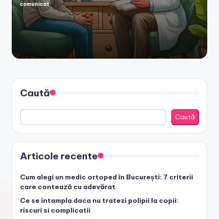
comunicat
Posted
by
Caută
Caută
Articole recente
Cum alegi un medic ortoped în București: 7 criterii
care contează cu adevărat
Ce se intampla daca nu tratezi polipii la copii:
riscuri si complicatii