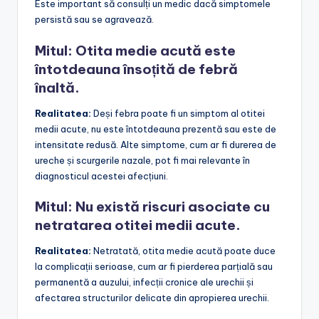
Este important să consulți un medic dacă simptomele
persistă sau se agravează.
Mitul: Otita medie acută este
întotdeauna însoțită de febră
înaltă.
Realitatea:
Deși febra poate fi un simptom al otitei
medii acute, nu este întotdeauna prezentă sau este de
intensitate redusă. Alte simptome, cum ar fi durerea de
ureche și scurgerile nazale, pot fi mai relevante în
diagnosticul acestei afecțiuni.
Mitul: Nu există riscuri asociate cu
netratarea otitei medii acute.
Realitatea:
Netratată, otita medie acută poate duce
la complicații serioase, cum ar fi pierderea parțială sau
permanentă a auzului, infecții cronice ale urechii și
afectarea structurilor delicate din apropierea urechii.