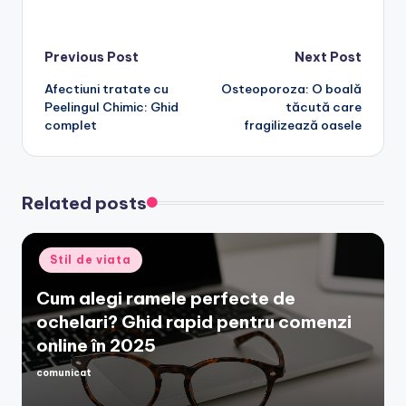
Post
Previous Post
Next Post
Afectiuni tratate cu
Osteoporoza: O boală
navigation
Peelingul Chimic: Ghid
tăcută care
complet
fragilizează oasele
Related posts
Posted
Stil de viata
in
Cum alegi ramele perfecte de
ochelari? Ghid rapid pentru comenzi
online în 2025
comunicat
Posted
by