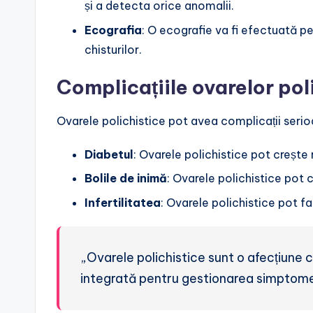
și a detecta orice anomalii.
Ecografia
: O ecografie va fi efectuată pe
chisturilor.
Complicațiile ovarelor pol
Ovarele polichistice pot avea complicații serioa
Diabetul
: Ovarele polichistice pot crește 
Bolile de inimă
: Ovarele polichistice pot c
Infertilitatea
: Ovarele polichistice pot f
„Ovarele polichistice sunt o afecțiune
integrată pentru gestionarea simptomelo