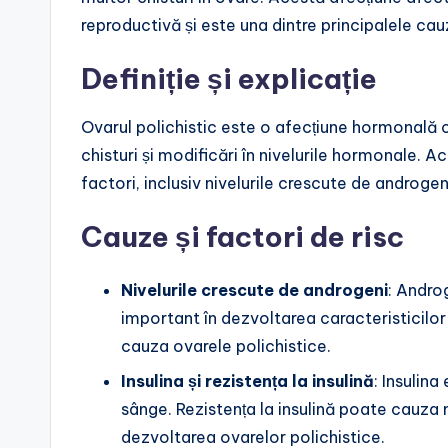
reproductivă și este una dintre principalele cauz
Definiție și explicație
Ovarul polichistic este o afecțiune hormonală
chisturi și modificări în nivelurile hormonale.
factori, inclusiv nivelurile crescute de androgeni 
Cauze și factori de risc
Nivelurile crescute de androgeni
: Andro
important în dezvoltarea caracteristicilor
cauza ovarele polichistice.
Insulina și rezistența la insulină
: Insulin
sânge. Rezistența la insulină poate cauza n
dezvoltarea ovarelor polichistice.