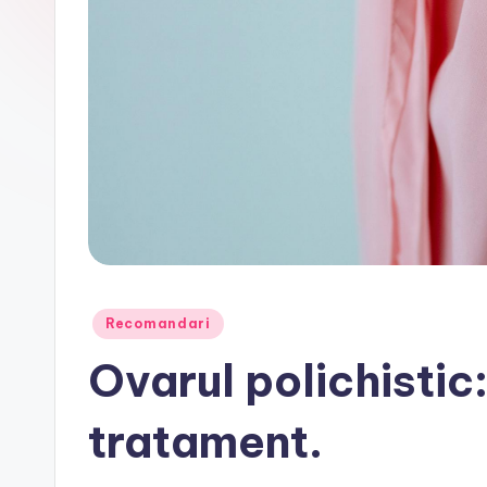
Posted
Recomandari
in
Ovarul polichistic
tratament.