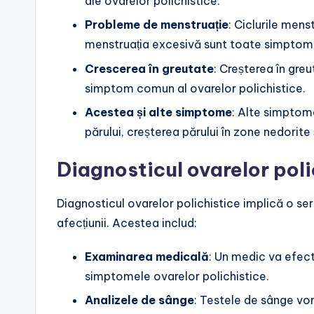
ale ovarelor polichistice.
Probleme de menstruație
: Ciclurile men
menstruația excesivă sunt toate simptome
Crescerea în greutate
: Creșterea în greu
simptom comun al ovarelor polichistice.
Acestea și alte simptome
: Alte simptom
părului, creșterea părului în zone nedorite ș
Diagnosticul ovarelor poli
Diagnosticul ovarelor polichistice implică o se
afecțiunii. Acestea includ:
Examinarea medicală
: Un medic va efect
simptomele ovarelor polichistice.
Analizele de sânge
: Testele de sânge vor