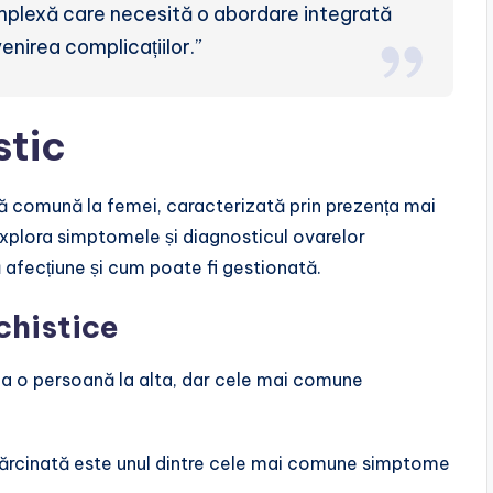
omplexă care necesită o abordare integrată
nirea complicațiilor.”
stic
ă comună la femei, caracterizată prin prezența mai
 explora simptomele și diagnosticul ovarelor
ă afecțiune și cum poate fi gestionată.
chistice
la o persoană la alta, dar cele mai comune
nsărcinată este unul dintre cele mai comune simptome