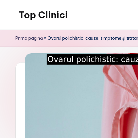
Top Clinici
Skip
to
content
Prima pagină
»
Ovarul polichistic: cauze, simptome și trat