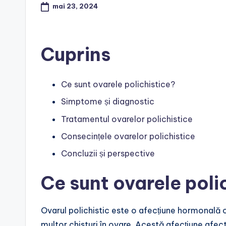
mai 23, 2024
Cuprins
Ce sunt ovarele polichistice?
Simptome și diagnostic
Tratamentul ovarelor polichistice
Consecințele ovarelor polichistice
Concluzii și perspective
Ce sunt ovarele poli
Ovarul polichistic este o afecțiune hormonală 
multor chisturi în ovare. Acestă afecțiune afe