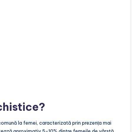
chistice?
comună la femei, caracterizată prin prezența mai
ctează aproximativ 5-10% dintre femeile de vârstă