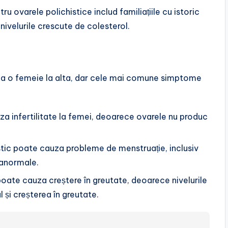
ntru ovarele polichistice includ familiațiile cu istoric
 nivelurile crescute de colesterol.
 la o femeie la alta, dar cele mai comune simptome
uza infertilitate la femei, deoarece ovarele nu produc
istic poate cauza probleme de menstruație, inclusiv
 anormale.
 poate cauza creștere în greutate, deoarece nivelurile
 și creșterea în greutate.