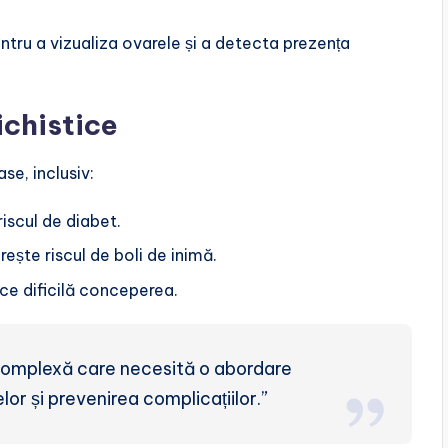
ntru a vizualiza ovarele și a detecta prezența
ichistice
se, inclusiv:
riscul de diabet.
rește riscul de boli de inimă.
ace dificilă conceperea.
 complexă care necesită o abordare
r și prevenirea complicațiilor.”