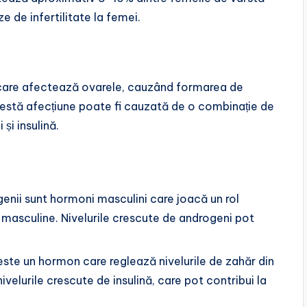
e de infertilitate la femei.
 care afectează ovarele, cauzând formarea de
 Acestă afecțiune poate fi cauzată de o combinație de
și insulină.
genii sunt hormoni masculini care joacă un rol
 masculine. Nivelurile crescute de androgeni pot
a este un hormon care reglează nivelurile de zahăr din
ivelurile crescute de insulină, care pot contribui la