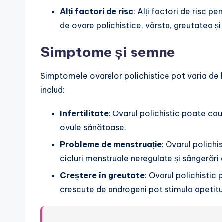
Alți factori de risc
: Alți factori de risc pe
de ovare polichistice, vârsta, greutatea și
Simptome și semne
Simptomele ovarelor polichistice pot varia de
includ:
Infertilitate
: Ovarul polichistic poate ca
ovule sănătoase.
Probleme de menstruație
: Ovarul polich
cicluri menstruale neregulate și sângerări
Creștere în greutate
: Ovarul polichistic
crescute de androgeni pot stimula apetitul