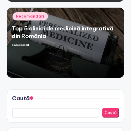
Posted
Recomandari
in
Top 5 clinici de medicină integrativă
din România
comunicat
Posted
by
Caută
Caută