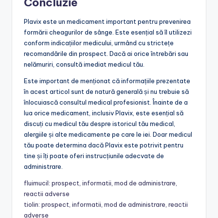
Concluzie
Plavix este un medicament important pentru prevenirea
formării cheagurilor de sânge. Este esențial să îl utilizezi
conform indicațiilor medicului, urmând cu strictețe
recomandările din prospect. Dacă ai orice întrebări sau
nelămuriri, consultă imediat medicul tău.
Este important de menționat că informațiile prezentate
în acest articol sunt de natură generală și nu trebuie să
înlocuiască consultul medical profesionist. Înainte de a
lua orice medicament, inclusiv Plavix, este esențial să
discuți cu medicul tău despre istoricul tău medical,
alergiile și alte medicamente pe care le iei. Doar medicul
tău poate determina dacă Plavix este potrivit pentru
tine și îți poate oferi instrucțiunile adecvate de
administrare.
fluimucil: prospect, informatii, mod de administrare,
reactii adverse
tiolin: prospect, informatii, mod de administrare, reactii
adverse