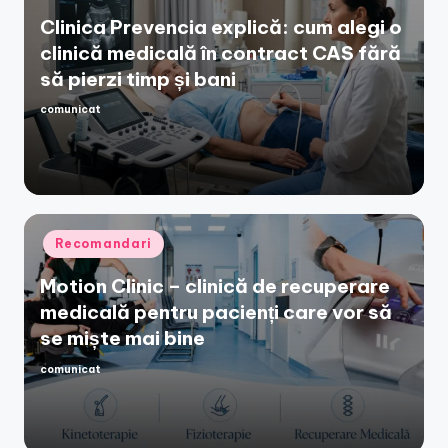
Clinica Prevencia explică: cum alegi o
clinică medicală în contract CAS fără
să pierzi timp și bani
comunicat
Posted
by
Posted
Recomandari
in
Motion Clinic – clinică de recuperare
medicală pentru pacienți care vor să
se miște mai bine
comunicat
Posted
by