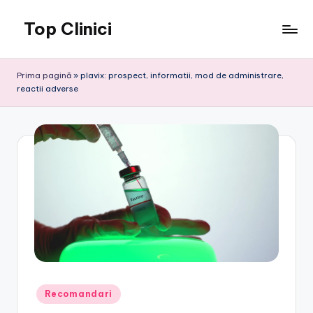
Top Clinici
Skip
to
content
Prima pagină
»
plavix: prospect, informatii, mod de administrare,
reactii adverse
Posted
Recomandari
in