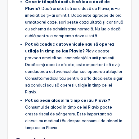
Ce se întâmplă dacă uit să iau o doză de
Plavix?
Dacă ai uitat să iei o doză de Plavix, ia-o
imediat ce ți-ai amintit. Dacă este aproape de ora
următoarei doze, sari peste doza uitată și continuă
cu schema de administrare normală. Nu lua o doză
dublă pentru a compensa doza uitată.
Pot să conduc autovehicule sau să operez
utilaje în timp ce iau Plavix?
Plavix poate
provoca amețeli sau somnolență la unii pacienți.
Dacă simți aceste efecte, este important să eviți
conducerea autovehiculelor sau operarea utilajelor.
Consultă medicul tău pentru a afla dacă este sigur
să conduci sau să operezi utilaje în timp ce iei
Plavix.
Pot să beau alcool în timp ce iau Plavix?
Consumul de alcool în timp ce iei Plavix poate
crește riscul de sângerare. Este important să
discuți cu medicul tău despre consumul de alcool în
timp ce iei Plavix.