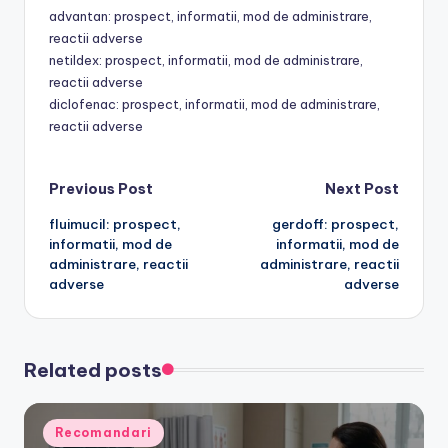
advantan: prospect, informatii, mod de administrare,
reactii adverse
netildex: prospect, informatii, mod de administrare,
reactii adverse
diclofenac: prospect, informatii, mod de administrare,
reactii adverse
Post
Previous Post
Next Post
fluimucil: prospect,
gerdoff: prospect,
navigation
informatii, mod de
informatii, mod de
administrare, reactii
administrare, reactii
adverse
adverse
Related posts
Posted
Recomandari
in