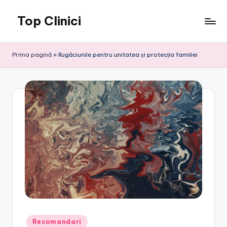
Top Clinici
Skip
to
content
Prima pagină
»
Rugăciunile pentru unitatea și protecția familiei
Posted
Recomandari