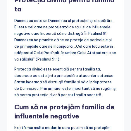
ta
Dumnezeu este un Dumnezeu al protecției și al apărării.
El este cel care ne protejează de răul și de influențele
negative care încearcă să ne distrugă. În Psalmul 91,
Dumnezeu ne promite că ne va proteja de pericolele și
de primejdiile care ne înconjoară. „Cel care locuiește în
adăpostul Celui Preaînalt, în umbra Celui Atotputernic se
va sălășlui” (Psalmul 91:1).
Protecția divină este esențială pentru familia ta,
deoarece ea este ținta principală a atacurilor satanice.
Satan încearcă să distrugă familia și să o îndepărteze
de Dumnezeu. Prin urmare, este important să ne rugăm și
să cerem protecția divină pentru familia noastră.
Cum să ne protejăm familia de
influențele negative
Există mai multe moduri în care putem să ne protejăm