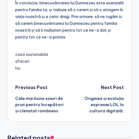
În concluzie, binecuvântarea lui Dumnezeu este esențială
pentru familia ta, și trebuie să o cerem și să o atragem în
viața noastră și a celor dragi. Prin urmare, să ne rugăm și
să cerem binecuvântarea lui Dumnezeu pentru familia
noastră și să îi mulțumim pentru tot ce ne-a dat și
pentru tot ce ne-a promis.
casa sustenabila
afaceri
lvu
Post
Previous Post
Next Post
Cele mai bune soiuri de
Originea și evoluția
navigation
prun pentru începători
expresiei LOL în
și climatul românesc
cultura digitală.
Related posts