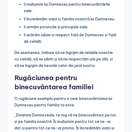
îi mulțumim lui Dumnezeu pentru binecuvântările
sale;
îi încredințăm viața și familia noastră lui Dumnezeu;
îi urmăm poruncile și principiile sale;
îi arătăm iubire și respect față de Dumnezeu și față
de ceilalți.
De asemenea, trebuie să ne îngrijim de relațiile noastre
cu ceilalți, să ne iubim și să ne respectăm unii pe alții, și
să ne îngrijim de nevoile celor din jurul nostru.
Rugăciunea pentru
binecuvântarea familiei
O rugăciune exemplu pentru a cere binecuvântarea lui
Dumnezeu pentru familia ta este:
„Doamne Dumnezeule, te rog să ne binecuvântezi pe noi
și pe familia noastră. Îți mulțumim pentru tot ce ne-ai
dat și pentru tot ce ne-ai promis. Îți încredințăm viața și