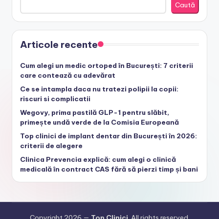
Caută
Articole recente
Cum alegi un medic ortoped în București: 7 criterii
care contează cu adevărat
Ce se intampla daca nu tratezi polipii la copii:
riscuri si complicatii
Wegovy, prima pastilă GLP-1 pentru slăbit,
primește undă verde de la Comisia Europeană
Top clinici de implant dentar din București în 2026:
criterii de alegere
Clinica Prevencia explică: cum alegi o clinică
medicală în contract CAS fără să pierzi timp și bani
Copyright 2026 —
Top Clinici
. All rights reserved.