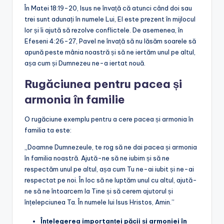
În Matei 18:19-20, Isus ne învață că atunci când doi sau
trei sunt adunați în numele Lui, El este prezent în mijlocul
lor și îi ajută să rezolve conflictele. De asemenea, în
Efeseni 4:26-27, Pavel ne învață să nu lăsăm soarele să
apună peste mânia noastră și să ne iertăm unul pe altul,
așa cum și Dumnezeu ne-a iertat nouă.
Rugăciunea pentru pacea și
armonia în familie
O rugăciune exemplu pentru a cere pacea și armonia în
familia ta este:
„Doamne Dumnezeule, te rog să ne dai pacea și armonia
în familia noastră. Ajută-ne să ne iubim și să ne
respectăm unul pe altul, așa cum Tu ne-ai iubit și ne-ai
respectat pe noi. În loc să ne luptăm unul cu altul, ajută-
ne să ne întoarcem la Tine și să cerem ajutorul și
înțelepciunea Ta. În numele lui Isus Hristos, Amin.”
Înțelegerea importanței păcii și armoniei în