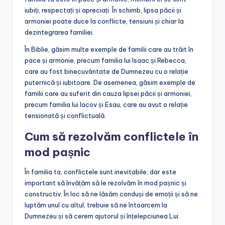
iubiți, respectați și apreciați. În schimb, lipsa păcii și
armoniei poate duce la conflicte, tensiuni și chiar la
dezintegrarea familiei.
În Biblie, găsim multe exemple de familii care au trăit în
pace și armonie, precum familia lui Isaac și Rebecca,
care au fost binecuvântate de Dumnezeu cu o relație
puternică și iubitoare. De asemenea, găsim exemple de
familii care au suferit din cauza lipsei păcii și armoniei,
precum familia lui Iacov și Esau, care au avut o relație
tensionată și conflictuală.
Cum să rezolvăm conflictele în
mod pașnic
În familia ta, conflictele sunt inevitabile, dar este
important să învățăm să le rezolvăm în mod pașnic și
constructiv. În loc să ne lăsăm conduși de emoții și să ne
luptăm unul cu altul, trebuie să ne întoarcem la
Dumnezeu și să cerem ajutorul și înțelepciunea Lui.