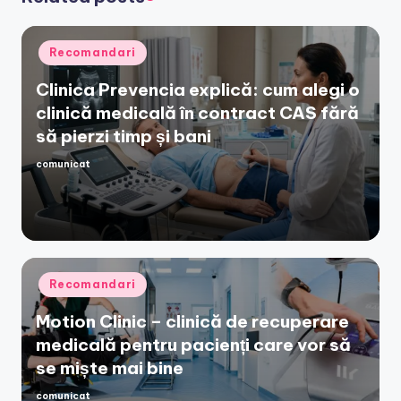
Posted
Recomandari
in
Clinica Prevencia explică: cum alegi o
clinică medicală în contract CAS fără
să pierzi timp și bani
comunicat
Posted
by
Posted
Recomandari
in
Motion Clinic – clinică de recuperare
medicală pentru pacienți care vor să
se miște mai bine
comunicat
Posted