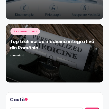
by
Posted
Recomandari
in
Top 5 clinici de medicină integrativă
din România
comunicat
Posted
by
Caută