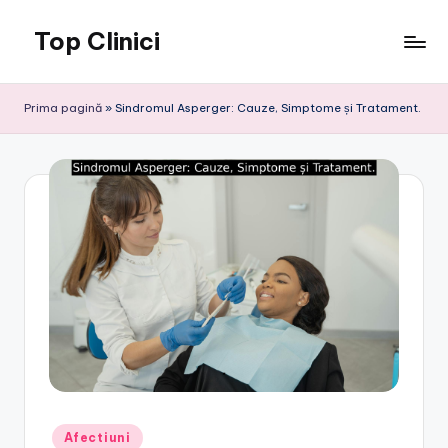
Top Clinici
Skip
to
content
Prima pagină
»
Sindromul Asperger: Cauze, Simptome și Tratament.
Posted
Afectiuni