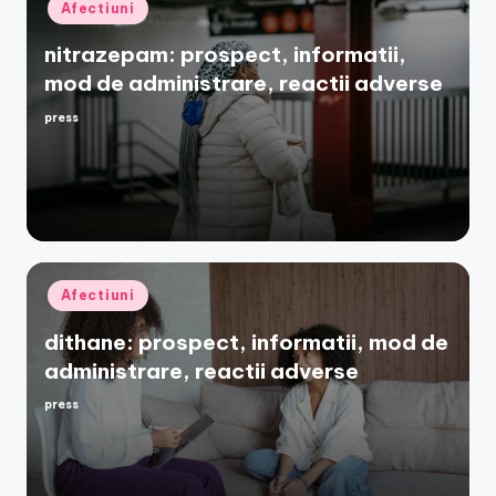
Posted
Afectiuni
in
nitrazepam: prospect, informatii,
mod de administrare, reactii adverse
press
Posted
by
Posted
Afectiuni
in
dithane: prospect, informatii, mod de
administrare, reactii adverse
press
Posted
by