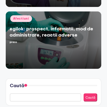
Posted
Afectiuni
in
egilok: prospect, informatii, mod de
administrare, reactii adverse
press
Posted
by
Caută
Caută