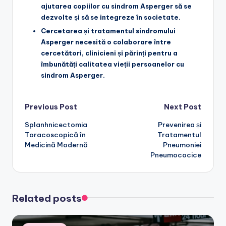
ajutarea copiilor cu sindrom Asperger să se
dezvolte și să se integreze în societate.
Cercetarea și tratamentul sindromului
Asperger necesită o colaborare între
cercetători, clinicieni și părinți pentru a
îmbunătăți calitatea vieții persoanelor cu
sindrom Asperger.
Post
Previous Post
Next Post
Splanhnicectomia
Prevenirea și
navigation
Toracoscopică în
Tratamentul
Medicină Modernă
Pneumoniei
Pneumococice
Related posts