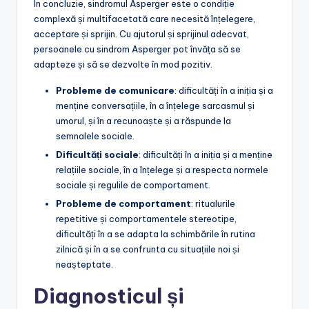
În concluzie, sindromul Asperger este o condiție
complexă și multifacetată care necesită înțelegere,
acceptare și sprijin. Cu ajutorul și sprijinul adecvat,
persoanele cu sindrom Asperger pot învăța să se
adapteze și să se dezvolte în mod pozitiv.
Probleme de comunicare
: dificultăți în a iniția și a
menține conversațiile, în a înțelege sarcasmul și
umorul, și în a recunoaște și a răspunde la
semnalele sociale.
Dificultăți sociale
: dificultăți în a iniția și a menține
relațiile sociale, în a înțelege și a respecta normele
sociale și regulile de comportament.
Probleme de comportament
: ritualurile
repetitive și comportamentele stereotipe,
dificultăți în a se adapta la schimbările în rutina
zilnică și în a se confrunta cu situațiile noi și
neașteptate.
Diagnosticul și