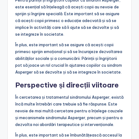
Pentru părinții și îngrijitorii copiilor cu sindrom Asperger,
este esențial să înțeleagă că acești copii au nevoie de
sprijin și îngrijire specială. Este important să se asigure
că acești copii primesc o educație adecvată și să se
implice în activități care să îi ajute să se dezvolte și să
se integreze în societate.
În plus, este important să se asigure că acești copii
primesc sprijin emoțional și să se încurajeze dezvoltarea
abilităților sociale și a comunicării. Părinții și îngrijitorii
pot să joace un rol crucial în ajutarea copiilor cu sindrom
Asperger să se dezvolte și să se integreze în societate.
Perspective și direcții viitoare
În cercetarea și tratamentul sindromului Asperger, există
încă multe întrebări care trebuie să fie răspunse. Este
nevoie de mai multă cercetare pentru a înțelege cauzele
și mecanismele sindromului Asperger, precum și pentru a
dezvolta noi abordări terapeutice și intervenționale.
În plus, este important să se îmbunătățească accesul la