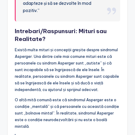
adapteze și să se dezvolte în mod
pozitiv.”
Intrebari/Raspunsuri: Mituri sau
Realitate?
Există multe mituri și concepții greșite despre sindromul
Asperger. Una dintre cele mai comune mituri este că
persoanele cu sindrom Asperger sunt „autiste” și că
sunt incapabile să se îngrijească de ele însele. În
realitate, persoanele cu sindrom Asperger sunt capabile
să se îngrijească de ele însele și să ducă o viață
independentă, cu ajutorul și sprijinul adecvat.
O altă mită comună este că sindromul Asperger este o
condiție „mentală” și că persoanele cu această condiție
sunt „bolnave mintal”. În realitate, sindromul Asperger
este o condiție neurodezvoltării și nu este o boală
mintală.