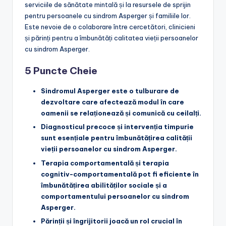
serviciile de sănătate mintală și la resursele de sprijin
pentru persoanele cu sindrom Asperger și familiile lor.
Este nevoie de o colaborare între cercetători, clinicieni
și părinți pentru a îmbunătăți calitatea vieții persoanelor
cu sindrom Asperger.
5 Puncte Cheie
Sindromul Asperger este o tulburare de
dezvoltare care afectează modul în care
oamenii se relaționează și comunică cu ceilalți.
Diagnosticul precoce și intervenția timpurie
sunt esențiale pentru îmbunătățirea calității
vieții persoanelor cu sindrom Asperger.
Terapia comportamentală și terapia
cognitiv-comportamentală pot fi eficiente în
îmbunătățirea abilităților sociale și a
comportamentului persoanelor cu sindrom
Asperger.
Părinții și îngrijitorii joacă un rol crucial în