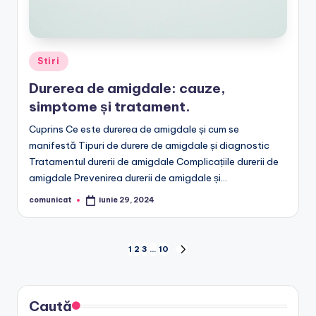
Posted
Stiri
in
Durerea de amigdale: cauze,
simptome și tratament.
Cuprins Ce este durerea de amigdale și cum se
manifestă Tipuri de durere de amigdale și diagnostic
Tratamentul durerii de amigdale Complicațiile durerii de
amigdale Prevenirea durerii de amigdale și…
comunicat
iunie 29, 2024
Posted
by
Paginație
1
2
3
…
10
NEXT
PAGE
articole
Caută