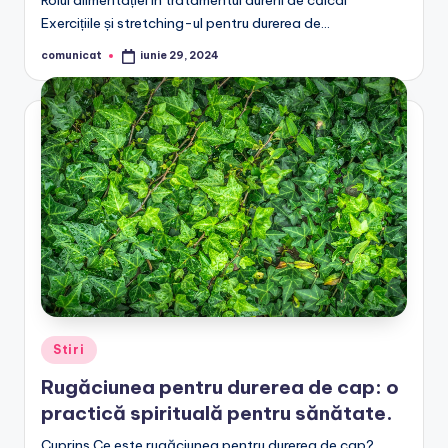
Rolul alimentației în tratamentul durerii de călcâi
Exercițiile și stretching-ul pentru durerea de…
comunicat
iunie 29, 2024
Posted
by
Posted
Stiri
in
Rugăciunea pentru durerea de cap: o
practică spirituală pentru sănătate.
Cuprins Ce este rugăciunea pentru durerea de cap?