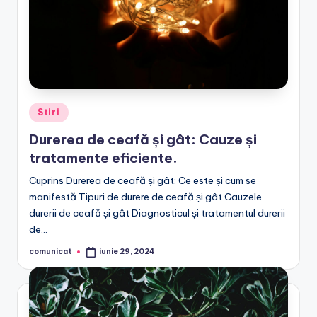
Posted
Stiri
in
Durerea de ceafă și gât: Cauze și
tratamente eficiente.
Cuprins Durerea de ceafă și gât: Ce este și cum se
manifestă Tipuri de durere de ceafă și gât Cauzele
durerii de ceafă și gât Diagnosticul și tratamentul durerii
de…
comunicat
iunie 29, 2024
Posted
by