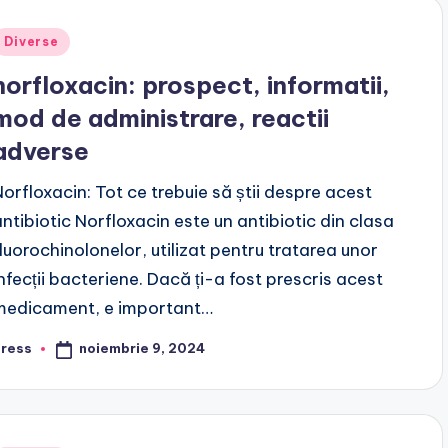
Posted
Diverse
n
norfloxacin: prospect, informatii,
mod de administrare, reactii
adverse
Norfloxacin: Tot ce trebuie să știi despre acest
antibiotic Norfloxacin este un antibiotic din clasa
fluorochinolonelor, utilizat pentru tratarea unor
infecții bacteriene. Dacă ți-a fost prescris acest
medicament, e important…
noiembrie 9, 2024
press
osted
y