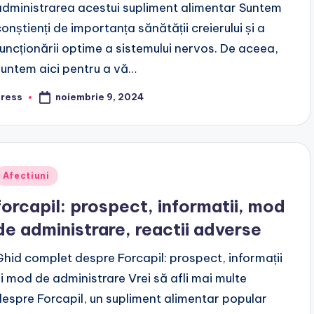
administrarea acestui supliment alimentar Suntem
conștienți de importanța sănătății creierului și a
funcționării optime a sistemului nervos. De aceea,
suntem aici pentru a vă…
noiembrie 9, 2024
press
osted
y
Posted
Afectiuni
n
forcapil: prospect, informatii, mod
de administrare, reactii adverse
Ghid complet despre Forcapil: prospect, informații
și mod de administrare Vrei să afli mai multe
despre Forcapil, un supliment alimentar popular