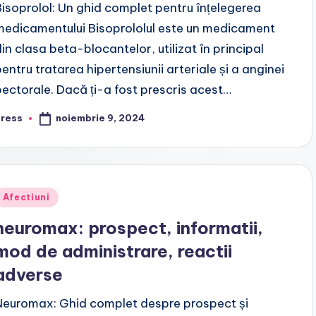
Bisoprolol: Un ghid complet pentru înțelegerea
medicamentului Bisoprololul este un medicament
din clasa beta-blocantelor, utilizat în principal
pentru tratarea hipertensiunii arteriale și a anginei
pectorale. Dacă ți-a fost prescris acest…
noiembrie 9, 2024
press
osted
y
Posted
Afectiuni
n
neuromax: prospect, informatii,
mod de administrare, reactii
adverse
Neuromax: Ghid complet despre prospect și