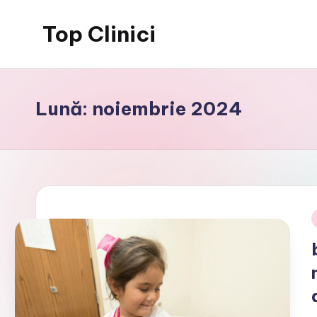
Top Clinici
Skip
to
content
Lună:
noiembrie 2024
i