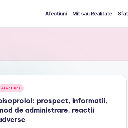
Afectiuni
Mit sau Realitate
Sfat
Posted
Afectiuni
n
bisoprolol: prospect, informatii,
mod de administrare, reactii
adverse