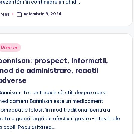
prezentăm în continuare un ghid…
noiembrie 9, 2024
press
osted
y
Posted
Diverse
n
bonnisan: prospect, informatii,
mod de administrare, reactii
adverse
Bonnisan: Tot ce trebuie să știți despre acest
medicament Bonnisan este un medicament
homeopatic folosit în mod tradițional pentru a
trata o gamă largă de afecțiuni gastro-intestinale
la copii. Popularitatea…