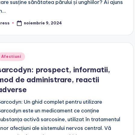
care susține sănătatea părului și unghiilor? Ai ajuns
în…
noiembrie 9, 2024
press
osted
y
Posted
Afectiuni
n
sarcodyn: prospect, informatii,
mod de administrare, reactii
adverse
Sarcodyn: Un ghid complet pentru utilizare
Sarcodyn este un medicament ce conține
substanța activă sarcosine, utilizat în tratamentul
unor afecțiuni ale sistemului nervos central. Vă