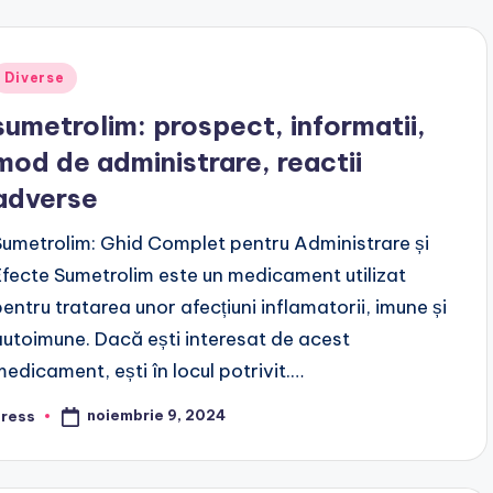
Posted
Diverse
n
sumetrolim: prospect, informatii,
mod de administrare, reactii
adverse
Sumetrolim: Ghid Complet pentru Administrare și
Efecte Sumetrolim este un medicament utilizat
pentru tratarea unor afecțiuni inflamatorii, imune și
autoimune. Dacă ești interesat de acest
medicament, ești în locul potrivit.…
noiembrie 9, 2024
press
osted
y