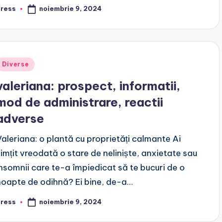
noiembrie 9, 2024
press
osted
y
Posted
Diverse
n
valeriana: prospect, informatii,
mod de administrare, reactii
adverse
Valeriana: o plantă cu proprietăți calmante Ai
simțit vreodată o stare de neliniște, anxietate sau
insomnii care te-a împiedicat să te bucuri de o
noapte de odihnă? Ei bine, de-a…
noiembrie 9, 2024
press
osted
y