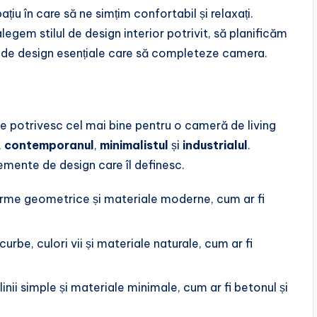
iu în care să ne simțim confortabil și relaxați.
legem stilul de design interior potrivit, să planificăm
e de design esențiale care să completeze camera.
 se potrivesc cel mai bine pentru o cameră de living
,
contemporanul
,
minimalistul
și
industrialul
.
elemente de design care îl definesc.
, forme geometrice și materiale moderne, cum ar fi
urbe, culori vii și materiale naturale, cum ar fi
 linii simple și materiale minimale, cum ar fi betonul și