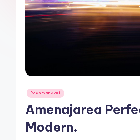
Posted
Recomandari
in
Amenajarea Perfec
Modern.