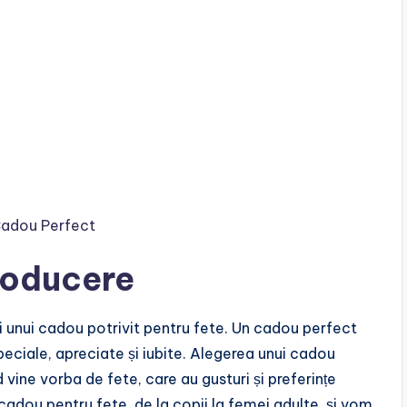
 Cadou Perfect
troducere
i unui cadou potrivit pentru fete. Un cadou perfect
peciale, apreciate și iubite. Alegerea unui cadou
d vine vorba de fete, care au gusturi și preferințe
 cadou pentru fete, de la copii la femei adulte, și vom