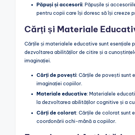
Păpuși și accesorii
: Păpușile și accesoriil
pentru copii care își doresc să își creeze p
Cărți și Materiale Educati
Cărțile și materialele educative sunt esențiale 
dezvoltarea abilităților de citire și a cunoștințel
imaginației.
Cărți de povești
: Cărțile de povești sunt 
imaginației copiilor.
Materiale educative
: Materialele educati
la dezvoltarea abilităților cognitive și a c
Cărți de colorat
: Cărțile de colorat sunt 
coordonării ochi-mână a copiilor.