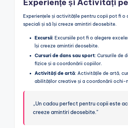
Experiențe și Activități p
Experiențele și activitățile pentru copii pot fi 
speciali și să își creeze amintiri deosebite.
Excursii
: Excursiile pot fi o alegere excele
își creeze amintiri deosebite.
Cursuri de dans sau sport
: Cursurile de 
fizice și a coordonării copiilor.
Activități de artă
: Activitățile de artă, c
abilităților creative și a coordonării ochi
„Un cadou perfect pentru copii este acela
creeze amintiri deosebite.”