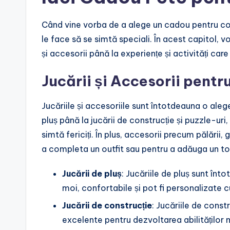
Când vine vorba de a alege un cadou pentru cop
le face să se simtă speciali. În acest capitol, v
și accesorii până la experiențe și activități care
Jucării și Accesorii pentr
Jucăriile și accesoriile sunt întotdeauna o alege
pluș până la jucării de construcție și puzzle-uri,
simtă fericiți. În plus, accesorii precum pălării,
a completa un outfit sau pentru a adăuga un to
Jucării de pluș
: Jucăriile de pluș sunt în
moi, confortabile și pot fi personalizate cu
Jucării de construcție
: Jucăriile de const
excelente pentru dezvoltarea abilităților mo