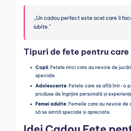
„Un cadou perfect este acel care îi fac
iubite.”
Tipuri de fete pentru car
Copii
: Fetele mici care au nevoie de jucări
speciale.
Adolescente
: Fetele care se află într-o 
produse de îngrijire personală și experienț
Femei adulte
: Femeile care au nevoie de a
să se simtă speciale și apreciate.
Idei Cadou Fete pent