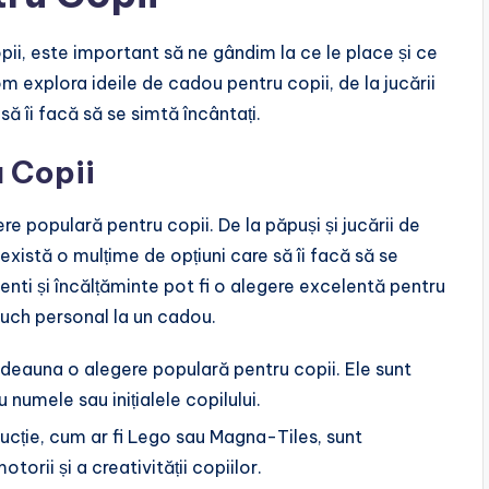
ii, este important să ne gândim la ce le place și ce
om explora ideile de cadou pentru copii, de la jucării
 să îi facă să se simtă încântați.
u Copii
re populară pentru copii. De la păpuși și jucării de
 există o mulțime de opțiuni care să îi facă să se
 genti și încălțăminte pot fi o alegere excelentă pentru
uch personal la un cadou.
totdeauna o alegere populară pentru copii. Ele sunt
 numele sau inițialele copilului.
rucție, cum ar fi Lego sau Magna-Tiles, sunt
torii și a creativității copiilor.