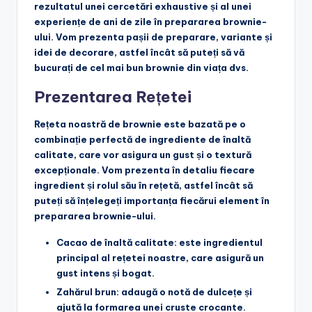
rezultatul unei cercetări exhaustive și al unei
experiențe de ani de zile în prepararea brownie-
ului. Vom prezenta pașii de preparare, variante și
idei de decorare, astfel încât să puteți să vă
bucurați de cel mai bun brownie din viața dvs.
Prezentarea Rețetei
Rețeta noastră de brownie este bazată pe o
combinație perfectă de ingrediente de înaltă
calitate, care vor asigura un gust și o textură
excepționale. Vom prezenta în detaliu fiecare
ingredient și rolul său în rețetă, astfel încât să
puteți să înțelegeți importanța fiecărui element în
prepararea brownie-ului.
Cacao de înaltă calitate
: este ingredientul
principal al rețetei noastre, care asigură un
gust intens și bogat.
Zahărul brun
: adaugă o notă de dulcețe și
ajută la formarea unei cruste crocante.