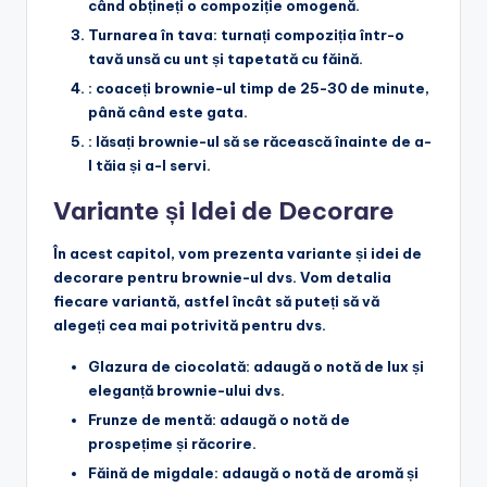
când obțineți o compoziție omogenă.
Turnarea în tava
: turnați compoziția într-o
tavă unsă cu unt și tapetată cu făină.
: coaceți brownie-ul timp de 25-30 de minute,
până când este gata.
: lăsați brownie-ul să se răcească înainte de a-
l tăia și a-l servi.
Variante și Idei de Decorare
În acest capitol, vom prezenta variante și idei de
decorare pentru brownie-ul dvs. Vom detalia
fiecare variantă, astfel încât să puteți să vă
alegeți cea mai potrivită pentru dvs.
Glazura de ciocolată
: adaugă o notă de lux și
eleganță brownie-ului dvs.
Frunze de mentă
: adaugă o notă de
prospețime și răcorire.
Făină de migdale
: adaugă o notă de aromă și