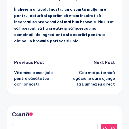
Încheiem articolul nostru cu o scurtă mulțumire
pentru lectură și sperăm că v-am inspirat să
încercați să preparați cel mai bun brownie. Nu uitați
să încercați să fiți creativ și să încercați noi
combinații de ingrediente și decorări pentru a
obține un brownie perfect și unic.
Post
Previous Post
Next Post
Vitaminele esențiale
Cea mai puternică
navigation
pentru sănătatea
rugăciune care ajunge
ochilor noștri
la Dumnezeu direct
Caută
Caută