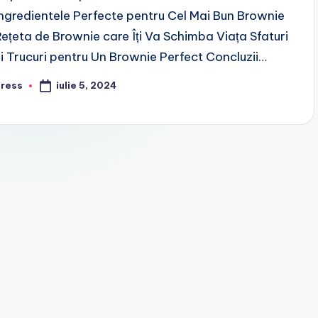
Ingredientele Perfecte pentru Cel Mai Bun Brownie
Rețeta de Brownie care Îți Va Schimba Viața Sfaturi
și Trucuri pentru Un Brownie Perfect Concluzii…
iulie 5, 2024
press
osted
y