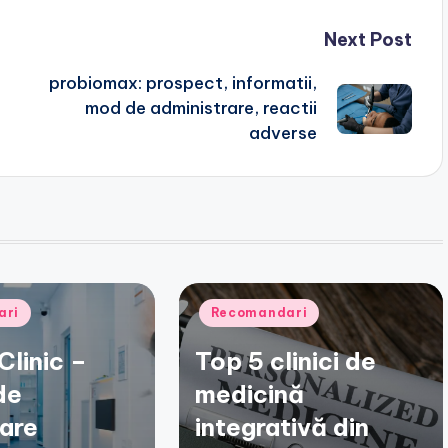
Next Post
probiomax: prospect, informatii,
mod de administrare, reactii
adverse
Posted
ari
Recomandari
in
Clinic –
Top 5 clinici de
de
medicină
are
integrativă din