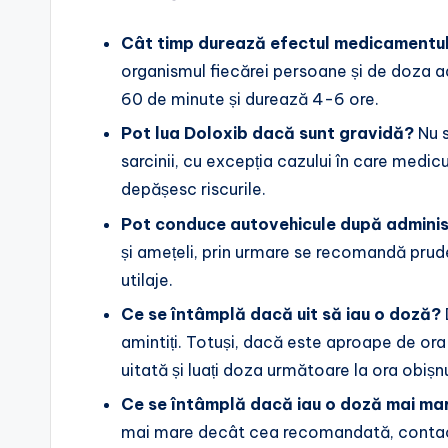
Cât timp durează efectul medicamentul
organismul fiecărei persoane și de doza ad
60 de minute și durează 4-6 ore.
Pot lua Doloxib dacă sunt gravidă?
Nu s
sarcinii, cu excepția cazului în care medi
depășesc riscurile.
Pot conduce autovehicule după admini
și amețeli, prin urmare se recomandă prud
utilaje.
Ce se întâmplă dacă uit să iau o doză?
amintiți. Totuși, dacă este aproape de ora
uitată și luați doza următoare la ora obiș
Ce se întâmplă dacă iau o doză mai m
mai mare decât cea recomandată, contacta