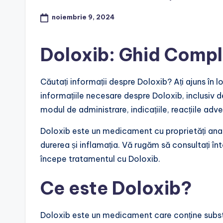
noiembrie 9, 2024
Doloxib: Ghid Comple
Căutați informații despre Doloxib? Ați ajuns în l
informațiile necesare despre Doloxib, inclusiv 
modul de administrare, indicațiile, reacțiile adve
Doloxib este un medicament cu proprietăți analg
durerea și inflamația. Vă rugăm să consultați î
începe tratamentul cu Doloxib.
Ce este Doloxib?
Doloxib este un medicament care conține subs