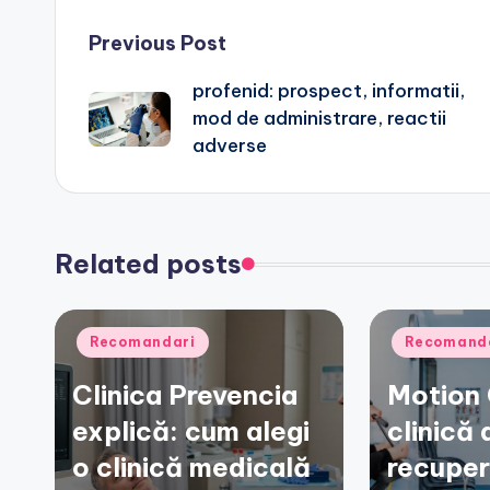
Post
Previous Post
profenid: prospect, informatii,
navigation
mod de administrare, reactii
adverse
Related posts
Posted
Posted
Recomandari
Recomand
in
in
Clinica Prevencia
Motion 
explică: cum alegi
clinică 
o clinică medicală
recuper