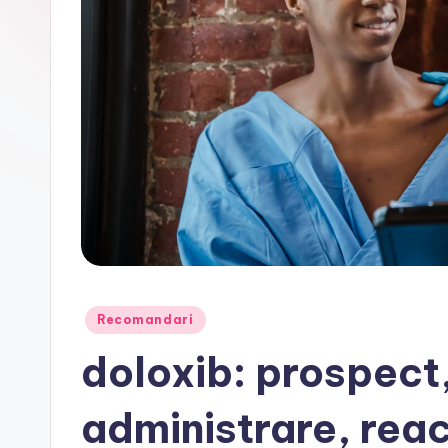
Posted
Recomandari
in
doloxib: prospect,
administrare, reac