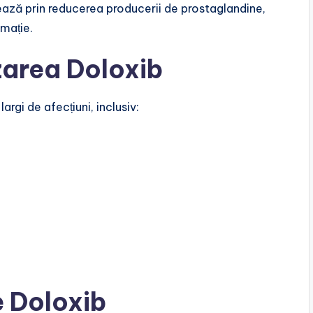
ează prin reducerea producerii de prostaglandine,
amație.
izarea Doloxib
rgi de afecțiuni, inclusiv:
 Doloxib