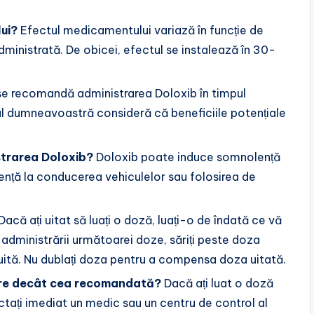
ui?
Efectul medicamentului variază în funcție de
ministrată. De obicei, efectul se instalează în 30-
e recomandă administrarea Doloxib în timpul
cul dumneavoastră consideră că beneficiile potențiale
strarea Doloxib?
Doloxib poate induce somnolență
ență la conducerea vehiculelor sau folosirea de
Dacă ați uitat să luați o doză, luați-o de îndată ce vă
 administrării următoarei doze, săriți peste doza
nuită. Nu dublați doza pentru a compensa doza uitată.
are decât cea recomandată?
Dacă ați luat o doză
ți imediat un medic sau un centru de control al