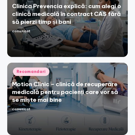
Clinica Prevencia explică: cum alegi o
clinică medicală în contract CAS fără
să pierzi timp și bani
comunicat
Posted
by
Posted
Recomandari
in
Motion Clinic – clinică de recuperare
medicală pentru pacienți care vor să
se miște mai bine
comunicat
Posted
by