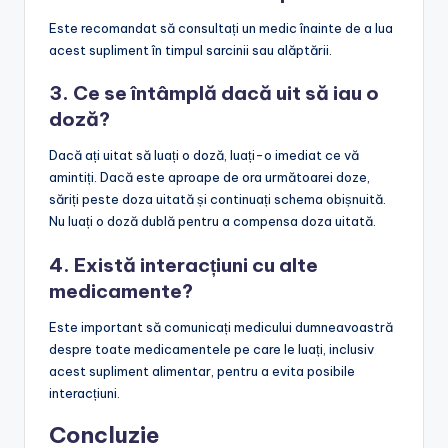
Este recomandat să consultați un medic înainte de a lua
acest supliment în timpul sarcinii sau alăptării.
3. Ce se întâmplă dacă uit să iau o
doză?
Dacă ați uitat să luați o doză, luați-o imediat ce vă
amintiți. Dacă este aproape de ora următoarei doze,
săriți peste doza uitată și continuați schema obișnuită.
Nu luați o doză dublă pentru a compensa doza uitată.
4. Există interacțiuni cu alte
medicamente?
Este important să comunicați medicului dumneavoastră
despre toate medicamentele pe care le luați, inclusiv
acest supliment alimentar, pentru a evita posibile
interacțiuni.
Concluzie