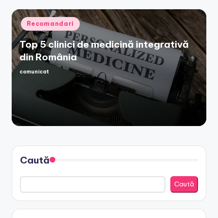
Posted
Recomandari
in
Top 5 clinici de medicină integrativă
din România
comunicat
Posted
by
Caută
Caută