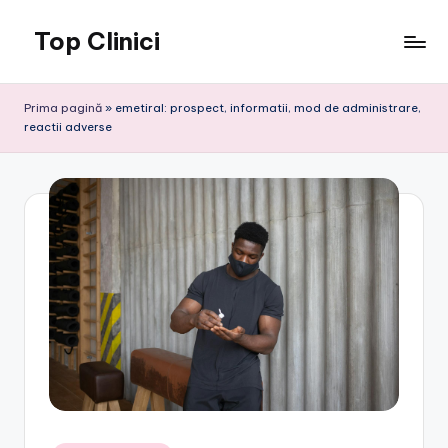
Top Clinici
Skip
to
content
Prima pagină
»
emetiral: prospect, informatii, mod de administrare,
reactii adverse