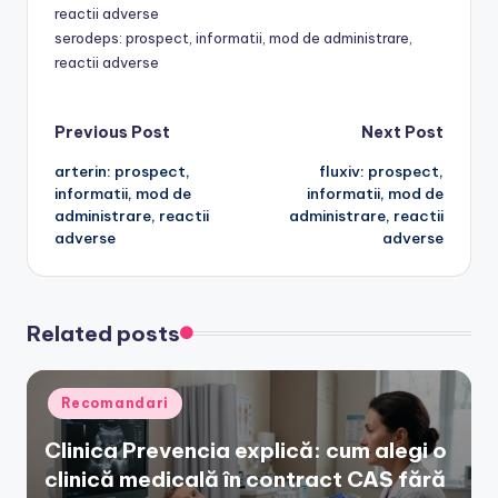
reactii adverse
serodeps: prospect, informatii, mod de administrare,
reactii adverse
Post
Previous Post
Next Post
arterin: prospect,
fluxiv: prospect,
navigation
informatii, mod de
informatii, mod de
administrare, reactii
administrare, reactii
adverse
adverse
Related posts
Posted
Recomandari
in
Clinica Prevencia explică: cum alegi o
clinică medicală în contract CAS fără