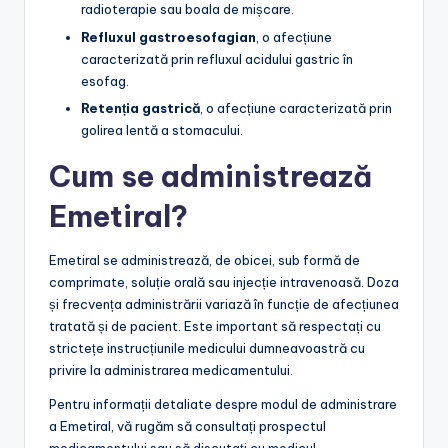
radioterapie sau boala de mișcare.
Refluxul gastroesofagian
, o afecțiune
caracterizată prin refluxul acidului gastric în
esofag.
Retenția gastrică
, o afecțiune caracterizată prin
golirea lentă a stomacului.
Cum se administrează
Emetiral?
Emetiral se administrează, de obicei, sub formă de
comprimate, soluție orală sau injecție intravenoasă. Doza
și frecvența administrării variază în funcție de afecțiunea
tratată și de pacient. Este important să respectați cu
strictețe instrucțiunile medicului dumneavoastră cu
privire la administrarea medicamentului.
Pentru informații detaliate despre modul de administrare
a Emetiral, vă rugăm să consultați prospectul
medicamentului sau să discutați cu medicul