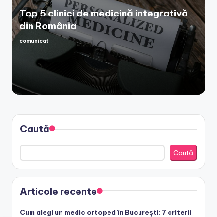
Top 5 clinici de medicină integrativă
din România
comunicat
Posted
by
Caută
Caută
Articole recente
Cum alegi un medic ortoped în București: 7 criterii