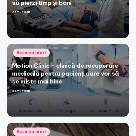
să pierzi timp și bani
comunicat
Posted
by
Posted
Recomandari
in
Motion Clinic – clinică de recuperare
medicală pentru pacienți care vor să
se miște mai bine
comunicat
Posted
by
Posted
Recomandari
in