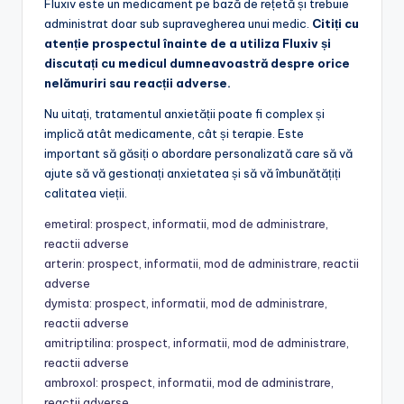
Fluxiv este un medicament pe bază de rețetă și trebuie
administrat doar sub supravegherea unui medic.
Citiți cu
atenție prospectul înainte de a utiliza Fluxiv și
discutați cu medicul dumneavoastră despre orice
nelămuriri sau reacții adverse.
Nu uitați, tratamentul anxietății poate fi complex și
implică atât medicamente, cât și terapie. Este
important să găsiți o abordare personalizată care să vă
ajute să vă gestionați anxietatea și să vă îmbunătățiți
calitatea vieții.
emetiral: prospect, informatii, mod de administrare,
reactii adverse
arterin: prospect, informatii, mod de administrare, reactii
adverse
dymista: prospect, informatii, mod de administrare,
reactii adverse
amitriptilina: prospect, informatii, mod de administrare,
reactii adverse
ambroxol: prospect, informatii, mod de administrare,
reactii adverse