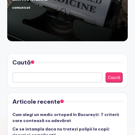
comunicat
Posted
by
Caută
Caută
Articole recente
Cum alegi un medic ortoped în București: 7 criterii
care contează cu adevărat
Ce se intampla daca nu tratezi polipii la copii:
riscuri si complicatii