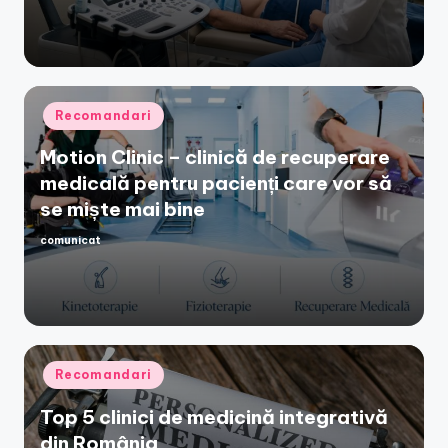
Posted
Recomandari
in
Motion Clinic – clinică de recuperare
medicală pentru pacienți care vor să
se miște mai bine
comunicat
Posted
by
Posted
Recomandari
in
Top 5 clinici de medicină integrativă
din România