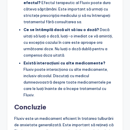
efectul?
Efectul terapeutic al Fluxiv poate dura
câteva săptămâni. Este important să urmați cu
strictețe prescripția medicului și să nu întrerupeți
tratamentul fără consultarea sa.
Ce se întâmplă dacă uit să iau o doză?
Dacă
uitați să luați o doză, luați-o imediat ce vă amintiți,
cu excepția cazului în care este aproape ora
următoarei doze. Nu luați o doză dublă pentru a
compensa doza uitată.
Există interacțiuni cu alte medicamente?
Fluxiv poate interacționa cu alte medicamente,
inclusiv alcoolul. Discutați cu medicul
dumneavoastră despre toate medicamentele pe
care le luați înainte de a începe tratamentul cu
Fluxiv.
Concluzie
Fluxiv este un medicament eficient în tratarea tulburării
de anxietate generalizată. Este important să rețineți că