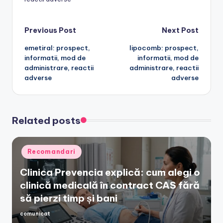
Post
Previous Post
Next Post
emetiral: prospect,
lipocomb: prospect,
navigation
informatii, mod de
informatii, mod de
administrare, reactii
administrare, reactii
adverse
adverse
Related posts
Posted
Recomandari
in
Clinica Prevencia explică: cum alegi o
clinică medicală în contract CAS fără
să pierzi timp și bani
comunicat
Posted
by