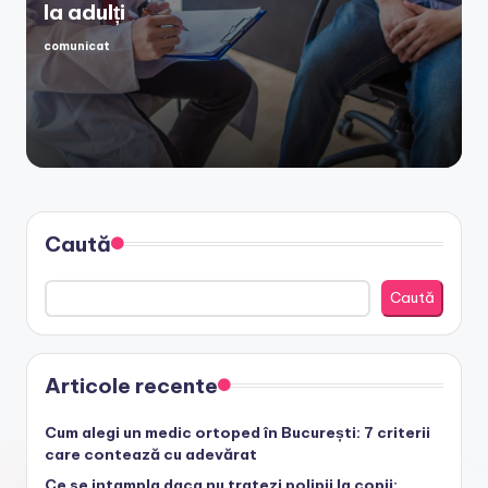
la adulți
comunicat
Posted
by
Caută
Caută
Articole recente
Cum alegi un medic ortoped în București: 7 criterii
care contează cu adevărat
Ce se intampla daca nu tratezi polipii la copii: