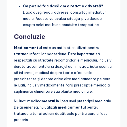
Ce pot să fac dacă am o reacție adversă?
Dacă aveți reacții adverse, consultați imediat un
medic. Acesta va evalua situația și va decide
asupra celei mai bune conduite terapeutice.
Concluzie
Medicamentul
este un antibiotic utilizat pentru
tratarea infecțiilor bacteriene. Este important să
respectați cu strictețe recomandările medicului, inclusiv
durata tratamentului și dozajul administrat. Este esențial
să informați medicul despre toate afecțiunile
preexistente și despre orice alte medicamente pe care
le luați, inclusiv medicamente fără prescripție medicală,
suplimente alimentare sau plante medicinale.
Nu luați
medicamentul
în lipsa unei prescripții medicale.
De asemenea, nu utilizați
medicamentul
pentru
tratarea altor afecțiuni decât cele pentru care a fost
prescris.