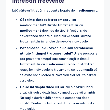
Întrebări frecvente
Iată câteva întrebări frecvente legate de
medicament
:
Cât timp durează tratamentul cu
medicamentul
?
Durata tratamentului cu
medicament
depinde de tipul infecției și de
severitatea acesteia. Medicul va stabili durata
tratamentului în funcție de nevoile individuale.
Pot să conduc autovehicule sau să folosesc
utilaje în timpul tratamentului?
Unele persoane
pot prezenta amețeli sau somnolență în timpul
tratamentului cu
medicament
. Până la stabilirea
reacțiilor individuale la tratament, se recomandă să
se evite conducerea autovehiculelor sau folosirea
utilajelor.
Ce se întâmplă dacă uit să iau o doză?
Dacă
uitați să luați o doză, luați-o imediat ce vă amintiți.
Nu luați o doză dublă pentru a compensa doza
uitată. Continuați tratamentul conform indicațiilor
medicului.