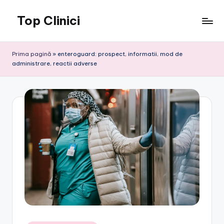
Top Clinici
Skip
to
content
Prima pagină
»
enteroguard: prospect, informatii, mod de
administrare, reactii adverse