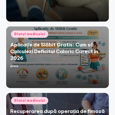
Posted
Sfatul medicului
in
Aplicație de Slăbit Gratis: Cum să
Calculezi Deficitul Caloric Corect în
2026
press
Posted
by
Posted
Sfatul medicului
in
Recuperarea după operația de fimoză