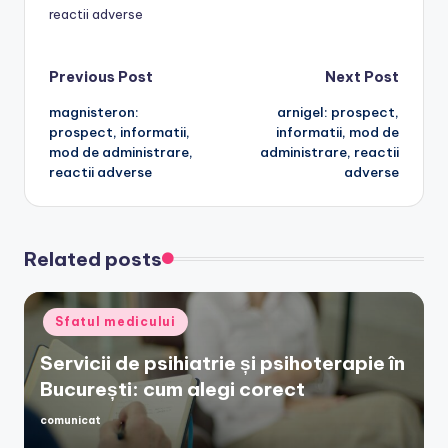
reactii adverse
Post
Previous Post
Next Post
magnisteron:
arnigel: prospect,
navigation
prospect, informatii,
informatii, mod de
mod de administrare,
administrare, reactii
reactii adverse
adverse
Related posts
Posted
Sfatul medicului
in
Servicii de psihiatrie și psihoterapie în
București: cum alegi corect
comunicat
Posted
by