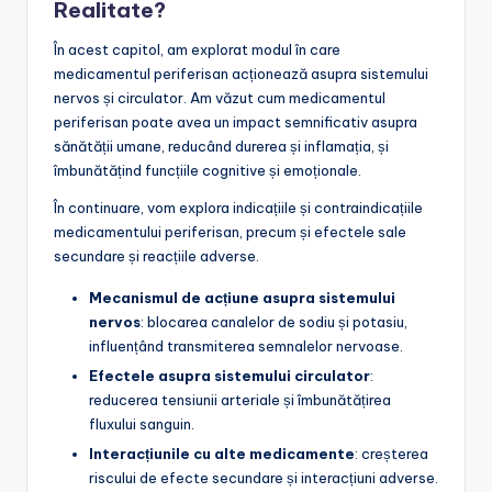
Realitate?
În acest capitol, am explorat modul în care
medicamentul periferisan acționează asupra sistemului
nervos și circulator. Am văzut cum medicamentul
periferisan poate avea un impact semnificativ asupra
sănătății umane, reducând durerea și inflamația, și
îmbunătățind funcțiile cognitive și emoționale.
În continuare, vom explora indicațiile și contraindicațiile
medicamentului periferisan, precum și efectele sale
secundare și reacțiile adverse.
Mecanismul de acțiune asupra sistemului
nervos
: blocarea canalelor de sodiu și potasiu,
influențând transmiterea semnalelor nervoase.
Efectele asupra sistemului circulator
:
reducerea tensiunii arteriale și îmbunătățirea
fluxului sanguin.
Interacțiunile cu alte medicamente
: creșterea
riscului de efecte secundare și interacțiuni adverse.