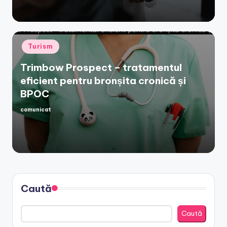
Posted
Turism
in
Trimbow Prospect – tratamentul
eficient pentru bronșita cronică și
BPOC
comunicat
Posted
by
Caută
Caută