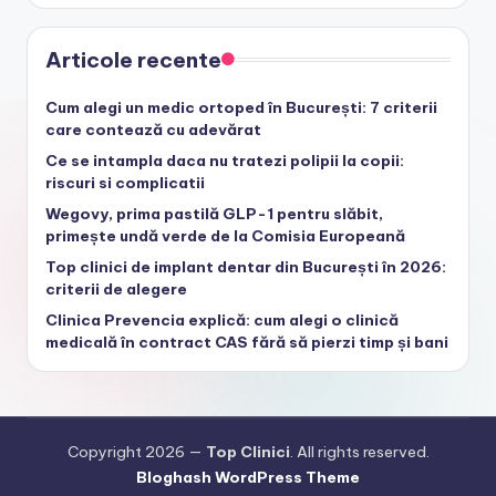
Articole recente
Cum alegi un medic ortoped în București: 7 criterii
care contează cu adevărat
Ce se intampla daca nu tratezi polipii la copii:
riscuri si complicatii
Wegovy, prima pastilă GLP-1 pentru slăbit,
primește undă verde de la Comisia Europeană
Top clinici de implant dentar din București în 2026:
criterii de alegere
Clinica Prevencia explică: cum alegi o clinică
medicală în contract CAS fără să pierzi timp și bani
Copyright 2026 —
Top Clinici
. All rights reserved.
Bloghash WordPress Theme