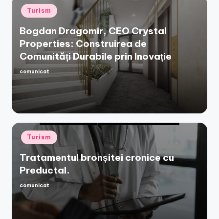
Posted
Turism
in
Bogdan Dragomir, CEO Crystal
Properties: Construirea de
Comunități Durabile prin Inovație
comunicat
Posted
by
Posted
Turism
in
Tratamentul bronșitei cronice cu
Preductal.
comunicat
Posted
by