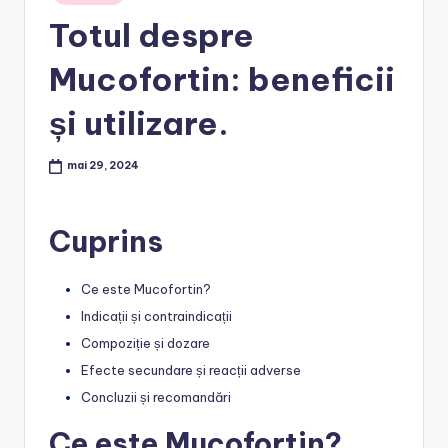
in
Totul despre
Mucofortin: beneficii
și utilizare.
mai 29, 2024
Cuprins
Ce este Mucofortin?
Indicații și contraindicații
Compoziție și dozare
Efecte secundare și reacții adverse
Concluzii și recomandări
Ce este Mucofortin?