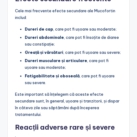
Cele mai frecvente efecte secundare ale Mucofortin
includ:
Dureri de cap
, care pot fi ușoare sau moderate;
Dureri abdominale
, care pot fi însoțite de diaree
sau constipație;
Greață și vărsături
, care pot fi ușoare sau severe;
Dureri musculare și articulare
, care pot fi
ușoare sau moderate;
Fatigabilitate și oboseală
, care pot fi ușoare
sau severe.
Este important să înțelegem că aceste efecte
secundare sunt, în general, ușoare și tranzitorii, și dispar
în câteva zile sau săptămâni după începerea
tratamentului.
Reacții adverse rare și severe