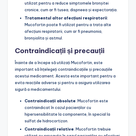
utilizat pentru a reduce simptomele bronșitei
cronice, cum ar fi tusea, dispneea și expectorația.
Tratamentul altor afecțiuni respiratorii
:
Mucofortin poate fi utilizat pentru a trata alte
afecțiuni respiratorii, cum ar fi pneumonia,
bronșiolita și astmul.
Contraindicații și precauții
Înainte de a începe să utilizați Mucofortin, este
important să înțelegeți contraindicațiile și precauțiile
acestui medicament. Acesta este important pentru a
evita reacțiile adverse și pentru a asigura utilizarea
sigură a medicamentului.
Contraindicații absolute
: Mucofortin este
contraindicat în cazul pacienților cu
hipersensibilitate la componente, în special la
sulfat de hidrocortizon.
Contraindicații relative
: Mucofortin trebuie
utilizat cu precauție în cazul pacienților cu afecțiuni