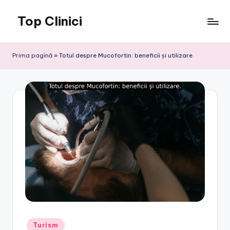
Top Clinici
Skip
to
content
Prima pagină
»
Totul despre Mucofortin: beneficii și utilizare.
Posted
Turism