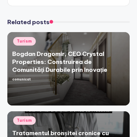
Related posts
Posted
Turism
in
Bogdan Dragomir, CEO Crystal
Properties: Construirea de
Comunități Durabile prin Inovație
comunicat
Posted
by
Posted
Turism
in
Tratamentul bronșitei cronice cu