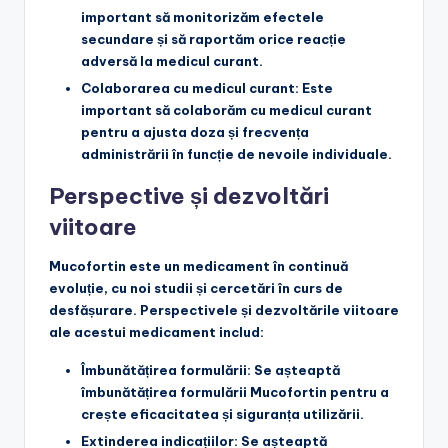
important să monitorizăm efectele
secundare și să raportăm orice reacție
adversă la medicul curant.
Colaborarea cu medicul curant
: Este
important să colaborăm cu medicul curant
pentru a ajusta doza și frecvența
administrării în funcție de nevoile individuale.
Perspective și dezvoltări
viitoare
Mucofortin este un medicament în continuă
evoluție, cu noi studii și cercetări în curs de
desfășurare. Perspectivele și dezvoltările viitoare
ale acestui medicament includ:
Îmbunătățirea formulării
: Se așteaptă
îmbunătățirea formulării Mucofortin pentru a
crește eficacitatea și siguranța utilizării.
Extinderea indicațiilor
: Se așteaptă