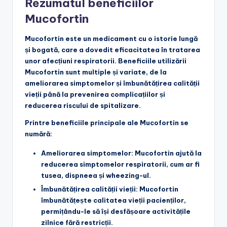
Rezumatul beneficiilor
Mucofortin
Mucofortin este un medicament cu o istorie lungă
și bogată, care a dovedit eficacitatea în tratarea
unor afecțiuni respiratorii. Beneficiile utilizării
Mucofortin sunt multiple și variate, de la
ameliorarea simptomelor și îmbunătățirea calității
vieții până la prevenirea complicațiilor și
reducerea riscului de spitalizare.
Printre beneficiile principale ale Mucofortin se
numără:
Ameliorarea simptomelor
: Mucofortin ajută la
reducerea simptomelor respiratorii, cum ar fi
tusea, dispneea și wheezing-ul.
Îmbunătățirea calității vieții
: Mucofortin
îmbunătățește calitatea vieții pacienților,
permițându-le să își desfășoare activitățile
zilnice fără restricții.