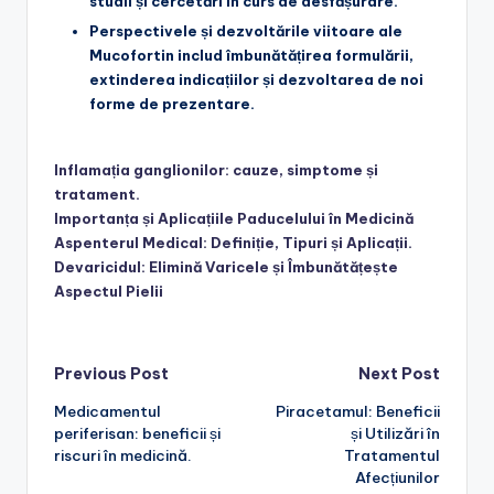
studii și cercetări în curs de desfășurare.
Perspectivele și dezvoltările viitoare ale
Mucofortin includ îmbunătățirea formulării,
extinderea indicațiilor și dezvoltarea de noi
forme de prezentare.
Inflamația ganglionilor: cauze, simptome și
tratament.
Importanța și Aplicațiile Paducelului în Medicină
Aspenterul Medical: Definiție, Tipuri și Aplicații.
Devaricidul: Elimină Varicele și Îmbunătățește
Aspectul Pielii
Post
Previous Post
Next Post
Medicamentul
Piracetamul: Beneficii
navigation
periferisan: beneficii și
și Utilizări în
riscuri în medicină.
Tratamentul
Afecțiunilor