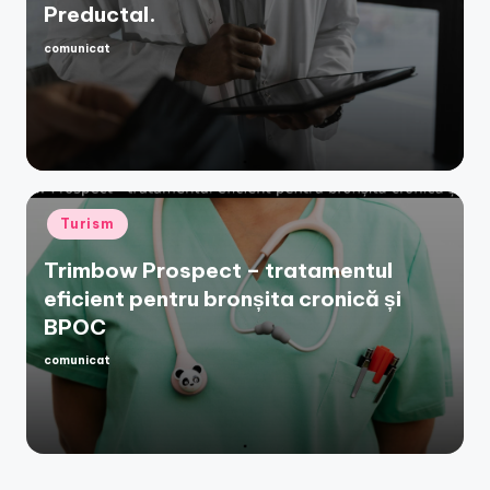
Preductal.
comunicat
Posted
by
Posted
Turism
in
Trimbow Prospect – tratamentul
eficient pentru bronșita cronică și
BPOC
comunicat
Posted
by