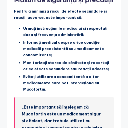
Pentru a minimiza riscul de efecte secundare și
reacții adverse, este important să:
Urmați instrucțiunile medicului
și respectați
doza și frecvența administrării;
Informați medicul
despre orice condiție
medicală preexistentă sau medicamente
concomitente;
Monitorizați starea de sănătate
și raportați
orice efecte secundare sau reacții adverse;
Evitați utilizarea concomitentă
a altor
medicamente care pot interacționa cu
Mucofortin.
„Este important să înțelegem că
Mucofortin este un medicament sigur
și eficient, dar trebuie utilizat cu
precauție și respect pentru a minimiza