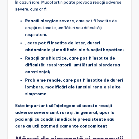
În cazuri rare, Mucofortin poate provoca reacții adverse
severe, cum ar fi:
Reacții alergice severe
, care pot fi însoțite de
erupții cutanate, umflături sau dificultăți
respiratorii;
, care pot fi însoțite de icter, dureri
abdominale și modificări ale funcției hepatice;
Reacții anafilactice
, care pot fi însoțite de
dificultăți respiratorii, umflături și pierderea
conștienței;
Probleme renale
, care pot fi însoțite de dureri
lombare, modificări ale funcției renale și alte
simptome.
Este important să înțelegem că aceste reacții
adverse severe sunt rare și, în general, apar la
pacienții cu condiții medicale preexistente sau
care au utilizat medicamente concomitent.
Măsuri de siguranță și precauții