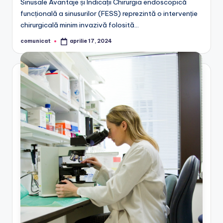
Sinusale Avantaje și Indicații Chirurgia endoscopică
funcțională a sinusurilor (FESS) reprezintă o intervenție
chirurgicală minim invazivă folosită…
comunicat
aprilie 17, 2024
Posted
by