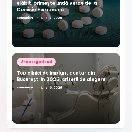
slăbit, primește undă verde de la
Comisia Europeană
comunicat
iulie 17, 2026
Posted
by
Posted
Uncategorized
in
Top clinici de implant dentar din
București în 2026: criterii de alegere
comunicat
iulie 16, 2026
Posted
by