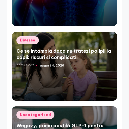
by
Posted
Diverse
in
Ce se intampla daca nu tratezi polipii la
copii: riscuri si complicatii
comunicat
august 4, 2026
Posted
by
Posted
Uncategorized
in
Wegovy, prima pastilă GLP-1 pentru