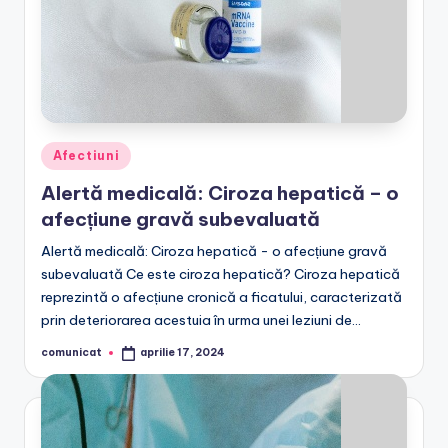
Posted
Afectiuni
in
Alertă medicală: Ciroza hepatică – o
afecțiune gravă subevaluată
Alertă medicală: Ciroza hepatică - o afecțiune gravă
subevaluată Ce este ciroza hepatică? Ciroza hepatică
reprezintă o afecțiune cronică a ficatului, caracterizată
prin deteriorarea acestuia în urma unei leziuni de…
comunicat
aprilie 17, 2024
Posted
by