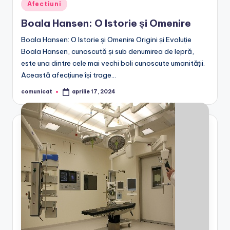
Posted
Afectiuni
in
Boala Hansen: O Istorie și Omenire
Boala Hansen: O Istorie și Omenire Origini și Evoluție
Boala Hansen, cunoscută și sub denumirea de lepră,
este una dintre cele mai vechi boli cunoscute umanității.
Această afecțiune își trage…
comunicat
aprilie 17, 2024
Posted
by