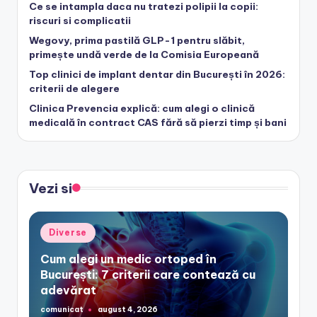
Ce se intampla daca nu tratezi polipii la copii:
riscuri si complicatii
Wegovy, prima pastilă GLP-1 pentru slăbit,
primește undă verde de la Comisia Europeană
Top clinici de implant dentar din București în 2026:
criterii de alegere
Clinica Prevencia explică: cum alegi o clinică
medicală în contract CAS fără să pierzi timp și bani
Vezi si
Posted
Diverse
in
Cum alegi un medic ortoped în
București: 7 criterii care contează cu
adevărat
comunicat
august 4, 2026
Posted