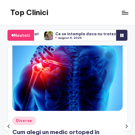
Top Clinici
Skip
to
content
at
Ce se intampla daca nu tratezi polipii la copii: riscuri si c
Noutati
august 4, 2026
Posted
Diverse
in
Cum alegi un medic ortoped în