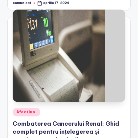
comunicat
aprilie 17, 2024
Posted
by
Posted
Afectiuni
in
Combaterea Cancerului Renal: Ghid
complet pentru înțelegerea și