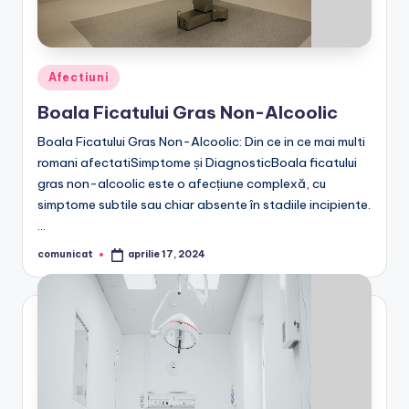
Posted
Afectiuni
in
Boala Ficatului Gras Non-Alcoolic
Boala Ficatului Gras Non-Alcoolic: Din ce in ce mai multi
romani afectatiSimptome și DiagnosticBoala ficatului
gras non-alcoolic este o afecțiune complexă, cu
simptome subtile sau chiar absente în stadiile incipiente.
…
comunicat
aprilie 17, 2024
Posted
by