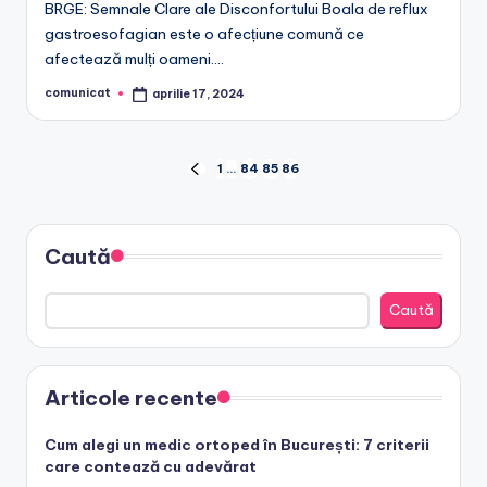
BRGE: Semnale Clare ale Disconfortului Boala de reflux
gastroesofagian este o afecțiune comună ce
afectează mulți oameni.…
comunicat
aprilie 17, 2024
Posted
by
Paginație
1
…
84
85
86
PREVIOUS
PAGE
articole
Caută
Caută
Articole recente
Cum alegi un medic ortoped în București: 7 criterii
care contează cu adevărat