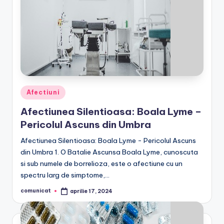
Posted
Afectiuni
in
Afectiunea Silentioasa: Boala Lyme –
Pericolul Ascuns din Umbra
Afectiunea Silentioasa: Boala Lyme - Pericolul Ascuns
din Umbra 1. O Batalie Ascunsa Boala Lyme, cunoscuta
si sub numele de borrelioza, este o afectiune cu un
spectru larg de simptome,…
comunicat
aprilie 17, 2024
Posted
by