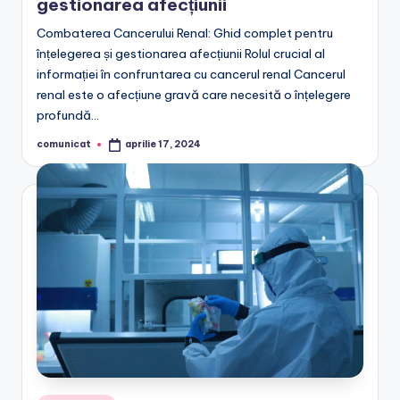
gestionarea afecțiunii
Combaterea Cancerului Renal: Ghid complet pentru
înțelegerea și gestionarea afecțiunii Rolul crucial al
informației în confruntarea cu cancerul renal Cancerul
renal este o afecțiune gravă care necesită o înțelegere
profundă…
comunicat
aprilie 17, 2024
Posted
by