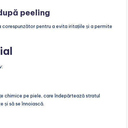
i după peeling
 corespunzător pentru a evita iritațiile și a permite
ial
v:
țe chimice pe piele, care îndepărtează stratul
ze și să se înnoiască.