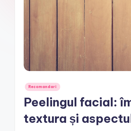
Posted
Recomandari
in
Peelingul facial: 
textura și aspectul 