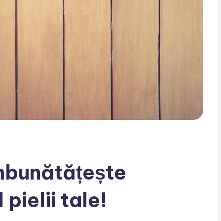
îmbunătățește
pielii tale!