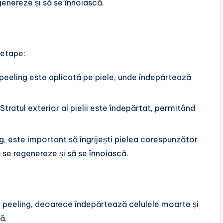
regenereze și să se înnoiască.
 etape:
 peeling este aplicată pe piele, unde îndepărtează
 Stratul exterior al pielii este îndepărtat, permitând
g, este important să îngrijești pielea corespunzător
 să se regenereze și să se înnoiască.
e peeling, deoarece îndepărtează celulele moarte și
ă.