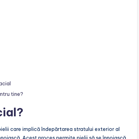
acial
ntru tine?
cial?
ielii care implică îndepărtarea stratului exterior al
 înnoiască. Acest proces permite pielii să se înnoiască