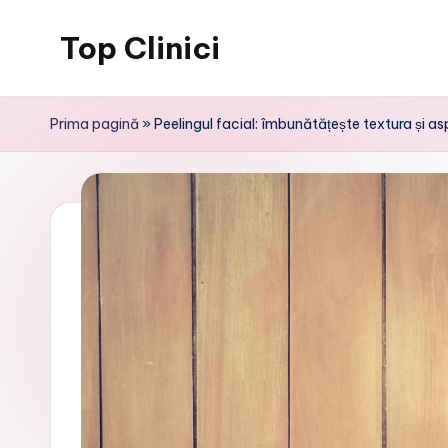
Top Clinici
Skip
to
content
Prima pagină
»
Peelingul facial: îmbunătățește textura și aspe