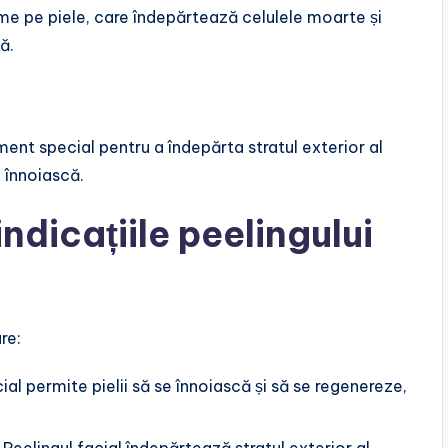
me pe piele, care îndepărtează celulele moarte și
ă.
ment special pentru a îndepărta stratul exterior al
e înnoiască.
indicațiile peelingului
re:
cial permite pielii să se înnoiască și să se regenereze,