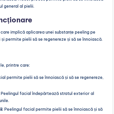
 general al pielii.
uncționare
 care implică aplicarea unei substanțe peeling pe
i și permite pielii să se regenereze și să se înnoiască.
le, printre care:
cial permite pielii să se înnoiască și să se regenereze,
: Peelingul facial îndepărtează stratul exterior al
unile.
ii
: Peelingul facial permite pielii să se înnoiască și să