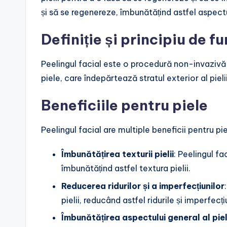
și să se regenereze, îmbunătățind astfel aspectul
Definiție și principiu de f
Peelingul facial este o procedură non-invazivă
piele, care îndepărtează stratul exterior al pieli
Beneficiile pentru piele
Peelingul facial are multiple beneficii pentru pie
Îmbunătățirea texturii pielii
: Peelingul fa
îmbunătățind astfel textura pielii.
Reducerea ridurilor și a imperfecțiunilor
pielii, reducând astfel ridurile și imperfecți
Îmbunătățirea aspectului general al piel